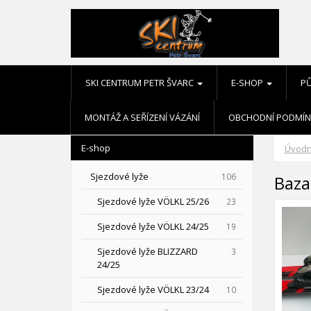
SKI CENTRUM PETR ŠVARC
E-SHOP
P
MONTÁŽ A SEŘÍZENÍ VÁZÁNÍ
OBCHODNÍ PODMÍN
E-shop
Úvodn
Sjezdové lyže
106
Baza
Sjezdové lyže VÖLKL 25/26
23
Sjezdové lyže VÖLKL 24/25
19
Sjezdové lyže BLIZZARD
3
24/25
Sjezdové lyže VÖLKL 23/24
10