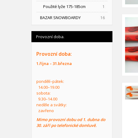
Použité lyže 175-185cm
1
BAZAR SNOWBOARDY
16
Provozní doba.
Provozní doba:
1.října – 31.března
pondělí–pátek:
14.00–19.00
sobota:
9.30–14.00
neděle a svátky:
zavřeno
Mimo provozní dobu od 1. dubna do
30. září po telefonické domluvě.