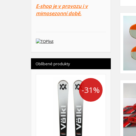
E-shop je v provozu i v
mimosezonní době.
Oblíbené produkty
-31%