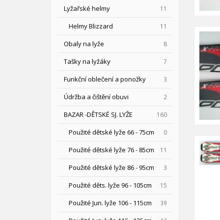
Lyžařské helmy
11
Helmy Blizzard
11
Obaly na lyže
8
Tašky na lyžáky
7
Funkční oblečení a ponožky
3
Údržba a čištění obuvi
2
BAZAR -DĚTSKÉ SJ. LYŽE
160
Použité dětské lyže 66 - 75cm
0
Použité dětské lyže 76 - 85cm
11
Použité dětské lyže 86 - 95cm
3
Použité děts. lyže 96 - 105cm
15
Použité Jun. lyže 106 - 115cm
39