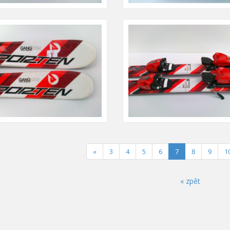
(current)
«
3
4
5
6
7
8
9
1
« zpět