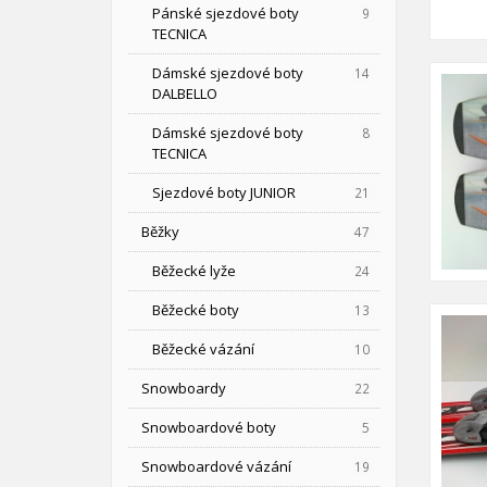
Pánské sjezdové boty
9
TECNICA
Dámské sjezdové boty
14
DALBELLO
Dámské sjezdové boty
8
TECNICA
Sjezdové boty JUNIOR
21
Běžky
47
Běžecké lyže
24
Běžecké boty
13
Běžecké vázání
10
Snowboardy
22
Snowboardové boty
5
Snowboardové vázání
19