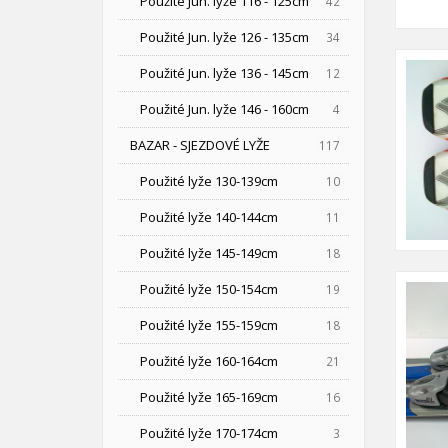
Použité Jun. lyže 116 - 125cm
42
Použité Jun. lyže 126 - 135cm
34
Použité Jun. lyže 136 - 145cm
12
Použité Jun. lyže 146 - 160cm
4
BAZAR - SJEZDOVÉ LYŽE
117
Použité lyže 130-139cm
10
Použité lyže 140-144cm
11
Použité lyže 145-149cm
18
Použité lyže 150-154cm
19
Použité lyže 155-159cm
18
Použité lyže 160-164cm
21
Použité lyže 165-169cm
16
Použité lyže 170-174cm
3