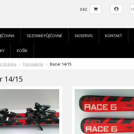
0 Kč
ŮJČOVNA
SEZONNÍ PŮJČOVNÉ
SKISERVIS
KONTAKT
KY
KOŠÍK
í stránka
Fotogalerie
Bazar 14/15
r 14/15