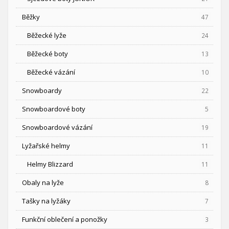
Běžky
47
Běžecké lyže
24
Běžecké boty
13
Běžecké vázání
10
Snowboardy
22
Snowboardové boty
5
Snowboardové vázání
19
Lyžařské helmy
11
Helmy Blizzard
11
Obaly na lyže
8
Tašky na lyžáky
7
Funkční oblečení a ponožky
3