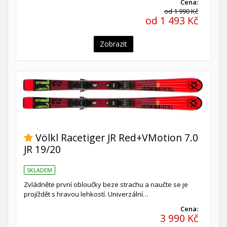
Cena:
od 1 990 Kč
od 1 493 Kč
Zobrazit
Völkl Racetiger JR Red+VMotion 7.0
JR 19/20
SKLADEM
Zvládněte první obloučky beze strachu a naučte se je
projíždět s hravou lehkostí. Univerzální…
Cena:
3 990 Kč