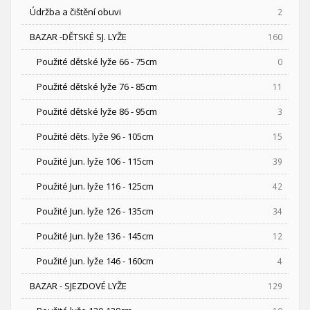
Údržba a čištění obuvi
2
BAZAR -DĚTSKÉ SJ. LYŽE
160
Použité dětské lyže 66 - 75cm
0
Použité dětské lyže 76 - 85cm
11
Použité dětské lyže 86 - 95cm
3
Použité děts. lyže 96 - 105cm
15
Použité Jun. lyže 106 - 115cm
39
Použité Jun. lyže 116 - 125cm
42
Použité Jun. lyže 126 - 135cm
34
Použité Jun. lyže 136 - 145cm
12
Použité Jun. lyže 146 - 160cm
4
BAZAR - SJEZDOVÉ LYŽE
129