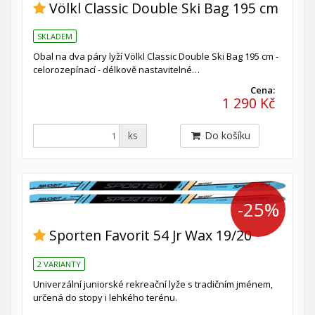
Völkl Classic Double Ski Bag 195 cm
SKLADEM
Obal na dva páry lyží Völkl Classic Double Ski Bag 195 cm -
celorozepínací - délkově nastavitelné…
Cena:
1 290 Kč
ks
Do košíku
-25%
Sporten Favorit 54 Jr Wax 19/20
2 VARIANTY
Univerzální juniorské rekreační lyže s tradičním jménem,
určená do stopy i lehkého terénu.