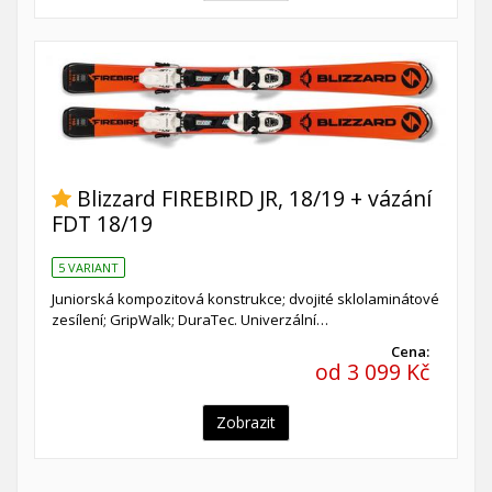
Blizzard FIREBIRD JR, 18/19 + vázání
FDT 18/19
5 VARIANT
Juniorská kompozitová konstrukce; dvojité sklolaminátové
zesílení; GripWalk; DuraTec. Univerzální…
Cena:
od 3 099 Kč
Zobrazit