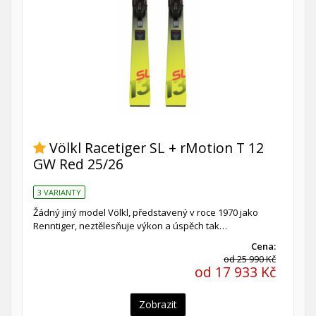
Völkl Racetiger SL + rMotion T 12
GW Red 25/26
3 VARIANTY
Žádný jiný model Völkl, představený v roce 1970 jako
Renntiger, neztělesňuje výkon a úspěch tak…
Cena:
od 25 990 Kč
od 17 933 Kč
Zobrazit