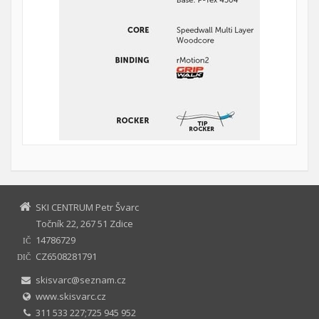
SKI CENTRUM Petr Švarc
Točník 22, 267 51 Zdice
14786729
IČ
CZ6508281791
DIČ
skisvarc@seznam.cz
www.skisvarc.cz
311 533 227;725 945 952