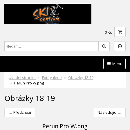
0 Kč
Hledat
Menu
Úvodní stránka
Fotogalerie
Obrázky 18-19
Perun Pro W.png
Obrázky 18-19
← Předchozí
Následující →
Perun Pro W.png