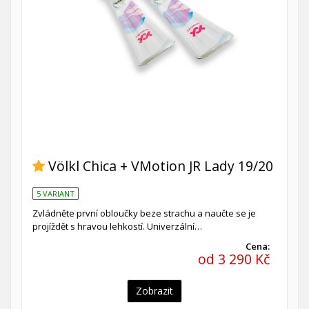
Völkl Chica + VMotion JR Lady 19/20
5 VARIANT
Zvládněte první obloučky beze strachu a naučte se je
projíždět s hravou lehkostí. Univerzální…
Cena:
od 3 290 Kč
Zobrazit