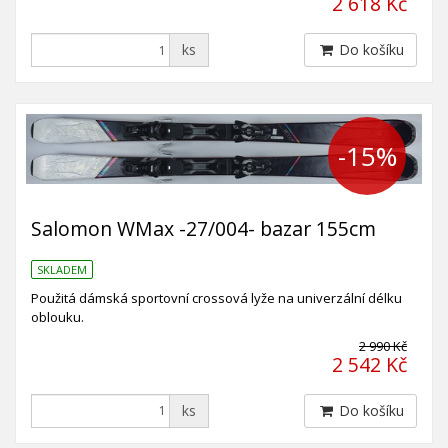
2 618 Kč
ks
Do košíku
-15%
Salomon WMax -27/004- bazar 155cm
SKLADEM
Použitá dámská sportovní crossová lyže na univerzální délku
oblouku.
2 990 Kč
2 542 Kč
ks
Do košíku