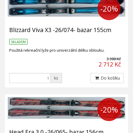
-20%
Blizzard Viva X3 -26/074- bazar 155cm
SKLADEM
Použitá rekreační lyže pro univerzální délku oblouku.
3 390 Kč
2 712 Kč
ks
Do košíku
-20%
Head Era 3.0 -26/065- bazar 156cm