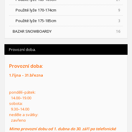
Použité lyže 170-174cm
9
Použité lyže 175-185cm
3
BAZAR SNOWBOARDY
16
Provozní doba.
Provozní doba:
1.října – 31.března
pondělí–pátek:
14.00–19.00
sobota:
9.30–14.00
neděle a svátky:
zavřeno
Mimo provozní dobu od 1. dubna do 30. září po telefonické