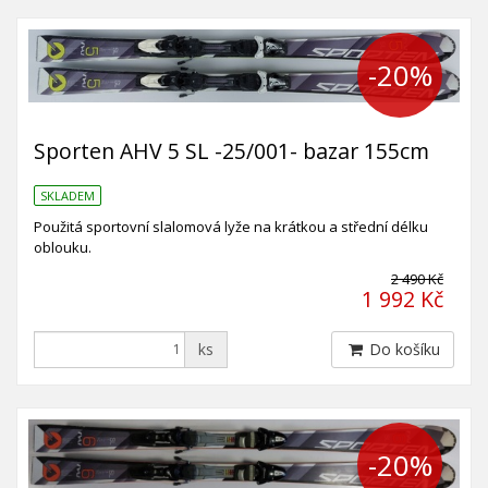
-20%
Sporten AHV 5 SL -25/001- bazar 155cm
SKLADEM
Použitá sportovní slalomová lyže na krátkou a střední délku
oblouku.
2 490 Kč
1 992 Kč
ks
Do košíku
-20%