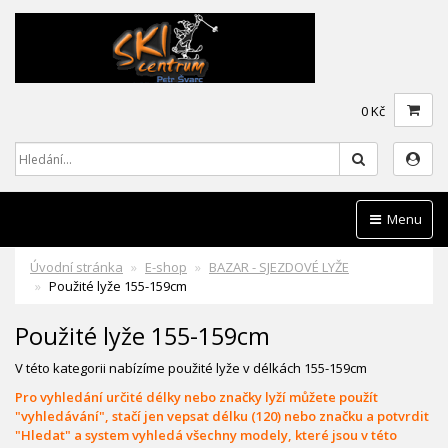
0 Kč
Hledat
Menu
Úvodní stránka
E-shop
BAZAR - SJEZDOVÉ LYŽE
Použité lyže 155-159cm
Použité lyže 155-159cm
V této kategorii nabízíme použité lyže v délkách 155-159cm
Pro vyhledání určité délky nebo značky lyží můžete použít
"vyhledávání", stačí jen vepsat délku (120) nebo značku a potvrdit
"Hledat" a system vyhledá všechny modely, které jsou v této