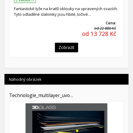
2 VARIANTY
Fantastické lyže na kratší oblouky na upravených svazích.
Tyto odladěné slalomky jsou hbité, točivé…
Cena:
od 22 880 Kč
od 13 728 Kč
Zobrazit
Náhodný obrázek
Technologie_multilayer_uvo…