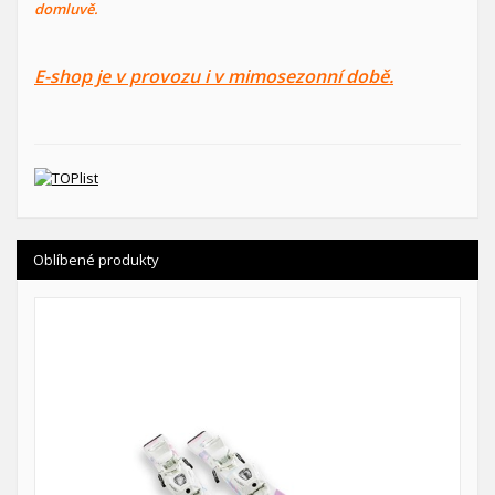
domluvě.
E-shop je v provozu i v mimosezonní době.
Oblíbené produkty