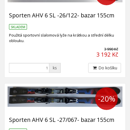
Sporten AHV 6 SL -26/122- bazar 155cm
SKLADEM
Použitá sportovní slalomová lyže na krátkou a střední délku
oblouku.
3 990 Kč
3 192 Kč
ks
Do košíku
-20%
Sporten AHV 6 SL -27/067- bazar 155cm