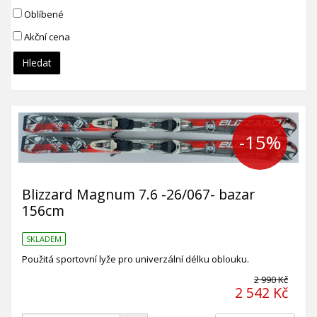
Oblíbené
Akční cena
Hledat
-15%
Blizzard Magnum 7.6 -26/067- bazar
156cm
SKLADEM
Použitá sportovní lyže pro univerzální délku oblouku.
2 990 Kč
2 542 Kč