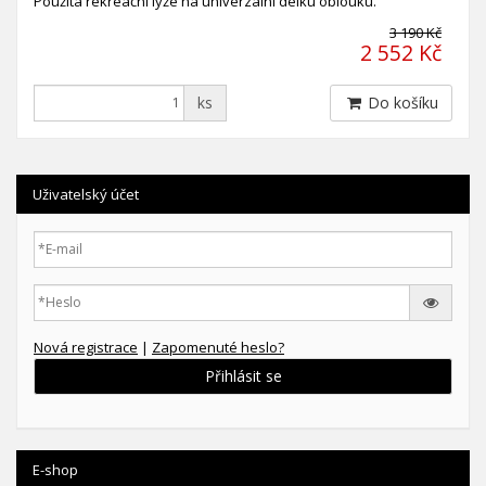
Použitá rekreační lyže na univerzální délku oblouku.
3 190 Kč
2 552 Kč
ks
Do košíku
Uživatelský účet
Nová registrace
|
Zapomenuté heslo?
Přihlásit se
E-shop