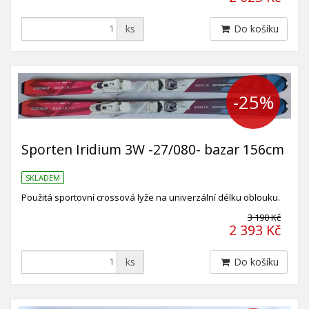
ks
Do košíku
-25%
Sporten Iridium 3W -27/080- bazar 156cm
SKLADEM
Použitá sportovní crossová lyže na univerzální délku oblouku.
3 190 Kč
2 393 Kč
ks
Do košíku