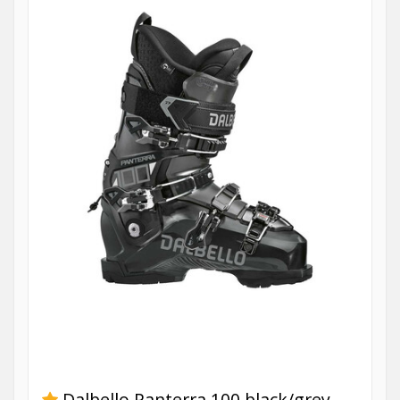
Dalbello Panterra 100 black/grey