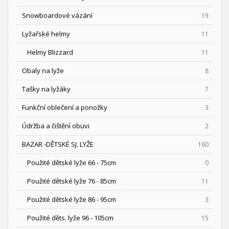
Snowboardové vázání
19
Lyžařské helmy
11
Helmy Blizzard
11
Obaly na lyže
8
Tašky na lyžáky
7
Funkční oblečení a ponožky
3
Údržba a čištění obuvi
2
BAZAR -DĚTSKÉ SJ. LYŽE
160
Použité dětské lyže 66 - 75cm
0
Použité dětské lyže 76 - 85cm
11
Použité dětské lyže 86 - 95cm
3
Použité děts. lyže 96 - 105cm
15