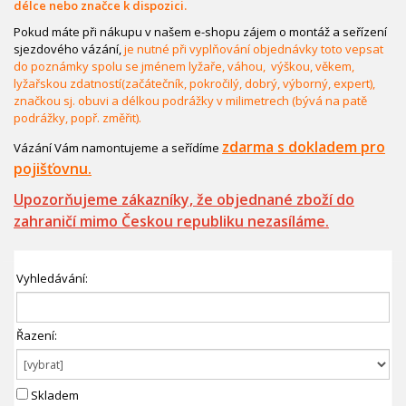
délce nebo značce k dispozici.
Pokud máte při nákupu v našem e-shopu zájem o montáž a seřízení
sjezdového vázání,
je nutné při vyplňování objednávky toto vepsat
do poznámky spolu se jménem lyžaře, váhou, výškou, věkem,
lyžařskou zdatností(začátečník, pokročilý, dobrý, výborný, expert),
značkou sj. obuvi a délkou podrážky v milimetrech (bývá na patě
podrážky, popř. změřit).
zdarma s dokladem pro
Vázání Vám namontujeme a seřídíme
pojišťovnu.
Upozorňujeme zákazníky, že objednané zboží do
zahraničí mimo Českou republiku nezasíláme.
Vyhledávání:
Řazení:
Skladem