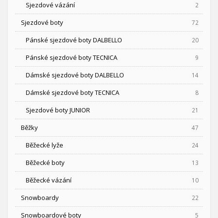
Sjezdové vázání
2
Sjezdové boty
72
Pánské sjezdové boty DALBELLO
20
Pánské sjezdové boty TECNICA
9
Dámské sjezdové boty DALBELLO
14
Dámské sjezdové boty TECNICA
8
Sjezdové boty JUNIOR
21
Běžky
47
Běžecké lyže
24
Běžecké boty
13
Běžecké vázání
10
Snowboardy
22
Snowboardové boty
5