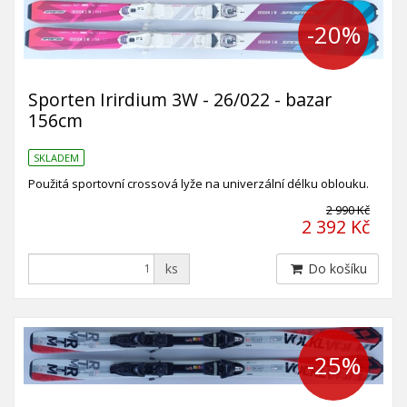
-20%
Sporten Irirdium 3W - 26/022 - bazar
156cm
SKLADEM
Použitá sportovní crossová lyže na univerzální délku oblouku.
2 990 Kč
2 392 Kč
ks
Do košíku
-25%