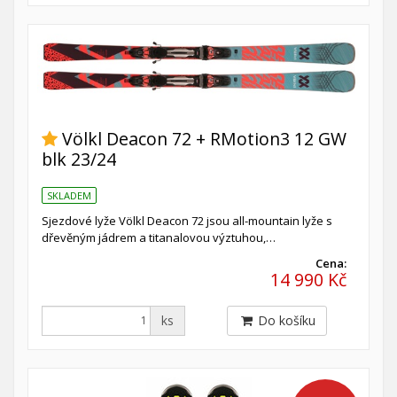
Völkl Deacon 72 + RMotion3 12 GW
blk 23/24
SKLADEM
Sjezdové lyže Völkl Deacon 72 jsou all-mountain lyže s
dřevěným jádrem a titanalovou výztuhou,…
Cena:
14 990 Kč
ks
Do košíku