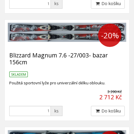
ks
Do košíku
-20%
Blizzard Magnum 7.6 -27/003- bazar
156cm
SKLADEM
Použitá sportovní lyže pro univerzální délku oblouku.
3 390 Kč
2 712 Kč
ks
Do košíku