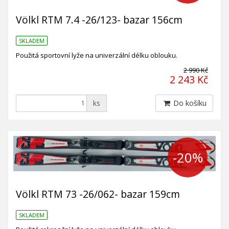
Völkl RTM 7.4 -26/123- bazar 156cm
SKLADEM
Použitá sportovní lyže na univerzální délku oblouku.
2 990 Kč
2 243 Kč
ks
Do košíku
-20%
Völkl RTM 73 -26/062- bazar 159cm
SKLADEM