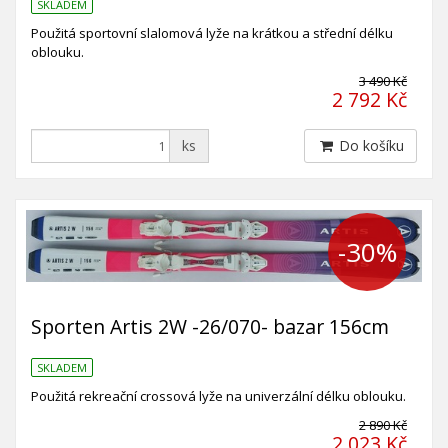
SKLADEM
Použitá sportovní slalomová lyže na krátkou a střední délku
oblouku.
3 490 Kč
2 792 Kč
ks
Do košíku
-30%
Sporten Artis 2W -26/070- bazar 156cm
SKLADEM
Použitá rekreační crossová lyže na univerzální délku oblouku.
2 890 Kč
2 023 Kč