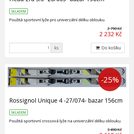
SKLADEM
Použitá sportovní lyže pro univerzální délku oblouku.
2 790 Kč
2 232 Kč
ks
Do košíku
-25%
Rossignol Unique 4 -27/074- bazar 156cm
SKLADEM
Použitá sportovní crossová lyže na univerzální délku oblouku.
3 490 Kč