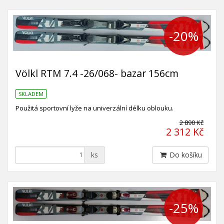
-20%
Völkl RTM 7.4 -26/068- bazar 156cm
SKLADEM
Použitá sportovní lyže na univerzální délku oblouku.
2 890 Kč
2 312 Kč
ks
Do košíku
-25%