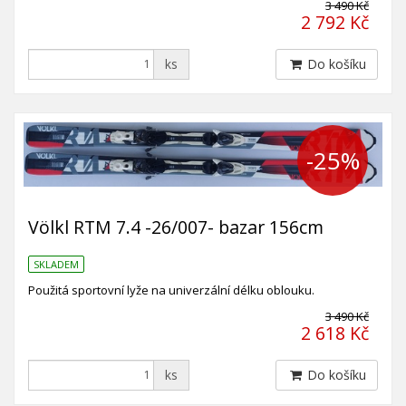
3 490 Kč
2 792 Kč
ks
Do košíku
-25%
Völkl RTM 7.4 -26/007- bazar 156cm
SKLADEM
Použitá sportovní lyže na univerzální délku oblouku.
3 490 Kč
2 618 Kč
ks
Do košíku