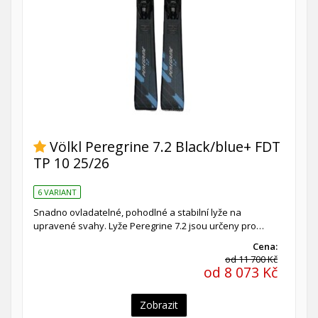
Völkl Peregrine 7.2 Black/blue+ FDT
TP 10 25/26
6 VARIANT
Snadno ovladatelné, pohodlné a stabilní lyže na
upravené svahy. Lyže Peregrine 7.2 jsou určeny pro…
Cena:
od 11 700 Kč
od 8 073 Kč
Zobrazit