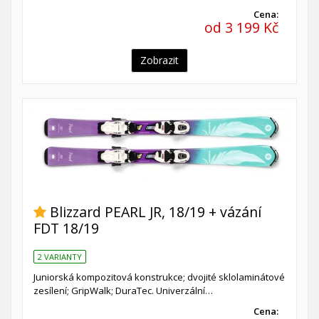
Cena:
od 3 199 Kč
Zobrazit
Blizzard PEARL JR, 18/19 + vázání
FDT 18/19
2 VARIANTY
Juniorská kompozitová konstrukce; dvojité sklolaminátové
zesílení; GripWalk; DuraTec. Univerzální…
Cena: