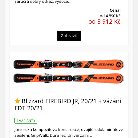
zaručí ti dobrý odraz, vysoce…
Cena:
od 4 890 Kč
od 3 912 Kč
Zobrazit
Blizzard FIREBIRD JR, 20/21 + vázání
FDT 20/21
4 VARIANTY
Juniorská kompozitová konstrukce; dvojité sklolaminátové
zesílení; GripWalk; DuraTec. Univerzální…