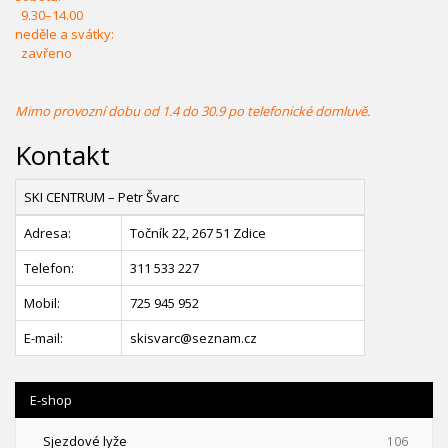
9.30–14.00
neděle a svátky:
zavřeno
Mimo provozní dobu od 1.4 do 30.9 po telefonické domluvě.
Kontakt
SKI CENTRUM – Petr Švarc
Adresa:
Točník 22, 267 51 Zdice
Telefon:
311 533 227
Mobil:
725 945 952
E-mail:
skisvarc@seznam.cz
E-shop
Sjezdové lyže
106