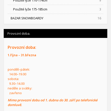
Použité lyže 170-174cm
9
Použité lyže 175-185cm
3
BAZAR SNOWBOARDY
16
Provozní doba.
Provozní doba:
1.října – 31.března
pondělí–pátek:
14.00–19.00
sobota:
9.30–14.00
neděle a svátky:
zavřeno
Mimo provozní dobu od 1. dubna do 30. září po telefonické
domluvě.