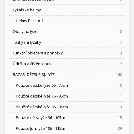
Lyžařské helmy
11
Helmy Blizzard
11
Obaly na lyže
8
Tašky na lyžáky
7
Funkční oblečení a ponožky
3
Údržba a čištění obuvi
2
BAZAR -DĚTSKÉ SJ. LYŽE
160
Použité dětské lyže 66 - 75cm
0
Použité dětské lyže 76 - 85cm
11
Použité dětské lyže 86 - 95cm
3
Použité děts. lyže 96 - 105cm
15
Použité Jun. lyže 106 - 115cm
39