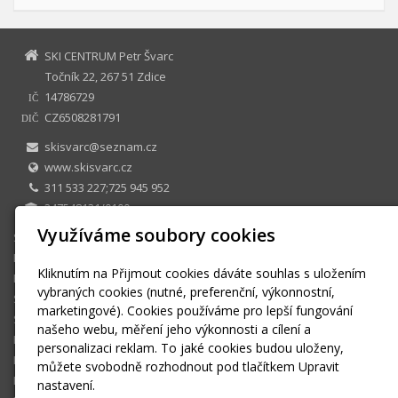
SKI CENTRUM Petr Švarc
Točník 22, 267 51 Zdice
14786729
IČ
CZ6508281791
DIČ
skisvarc@seznam.cz
www.skisvarc.cz
311 533 227;725 945 952
247548131/0100
Využíváme soubory cookies
SKI CENTRUM Petr Švarc
E-shop
Kliknutím na Přijmout cookies dáváte souhlas s uložením
Půjčovna
vybraných cookies (nutné, preferenční, výkonnostní,
Sezonní půjčovné
marketingové). Cookies používáme pro lepší fungování
Skiservis
našeho webu, měření jeho výkonnosti a cílení a
Kontakt
personalizaci reklam. To jaké cookies budou uloženy,
Kontaktní formulář
můžete svobodně rozhodnout pod tlačítkem Upravit
Ke stažení
nastavení.