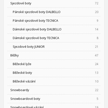
Sjezdové boty
72
Pánské sjezdové boty DALBELLO
20
Pánské sjezdové boty TECNICA
9
Dámské sjezdové boty DALBELLO
14
Dámské sjezdové boty TECNICA
8
Sjezdové boty JUNIOR
21
Běžky
47
Běžecké lyže
24
Běžecké boty
13
Běžecké vázání
10
Snowboardy
22
Snowboardové boty
5
Snowboardové vázání
19