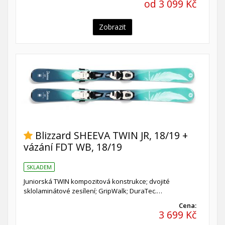
od 3 099 Kč
Zobrazit
Blizzard SHEEVA TWIN JR, 18/19 +
vázání FDT WB, 18/19
SKLADEM
Juniorská TWIN kompozitová konstrukce; dvojité
sklolaminátové zesílení; GripWalk; DuraTec.…
Cena:
3 699 Kč