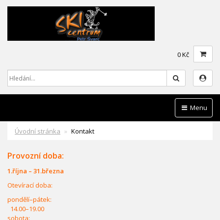
0 Kč
Hledat
Menu
Úvodní stránka
Kontakt
Provozní doba:
1.října – 31.března
Otevírací doba:
pondělí–pátek:
14.00–19.00
sobota: