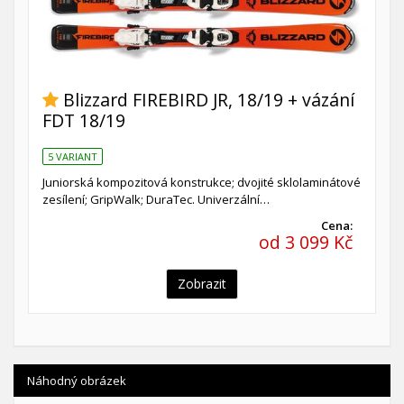
Blizzard FIREBIRD JR, 18/19 + vázání
FDT 18/19
5 VARIANT
Juniorská kompozitová konstrukce; dvojité sklolaminátové
zesílení; GripWalk; DuraTec. Univerzální…
Cena:
od 3 099 Kč
Zobrazit
Náhodný obrázek