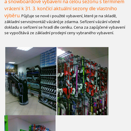
a snowboardové vybavení na celou sezonu s termínem
vrácení k 31. 3. končící aktuální sezony dle vlastního
výběru.
Půjčuje se nové i použité vybavení, které je na skladě,
základní servis(montáž vázání) je zdarma. Seřízení vázání včetně
dokladu o seřízení se hradí dle ceníku. Cena za zapůjčené vybavení
se vypočítává ze základní prodejní ceny vybraného vybavení.