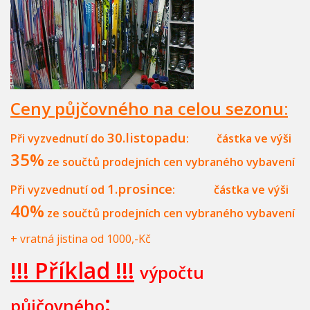
Ceny půjčovného na celou sezonu:
30.listopadu
Při vyzvednutí do
: částka ve výši
35%
ze součtů prodejních cen vybraného vybavení
1.prosince
Při vyzvednutí od
: částka ve výši
40%
ze součtů prodejních cen vybraného vybavení
+ vratná jistina od 1000,-Kč
!!! Příklad !!!
výpočtu
:
půjčovného