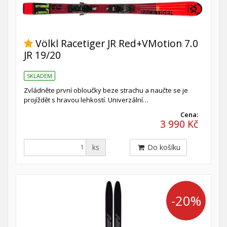
Völkl Racetiger JR Red+VMotion 7.0
JR 19/20
SKLADEM
Zvládněte první obloučky beze strachu a naučte se je
projíždět s hravou lehkostí. Univerzální…
Cena:
3 990 Kč
ks
Do košíku
-20%