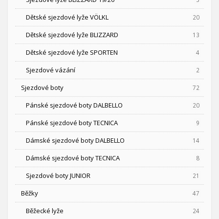
Dětské sjezdové lyže VÖLKL
20
Dětské sjezdové lyže BLIZZARD
13
Dětské sjezdové lyže SPORTEN
4
Sjezdové vázání
2
Sjezdové boty
72
Pánské sjezdové boty DALBELLO
20
Pánské sjezdové boty TECNICA
9
Dámské sjezdové boty DALBELLO
14
Dámské sjezdové boty TECNICA
8
Sjezdové boty JUNIOR
21
Běžky
47
Běžecké lyže
24