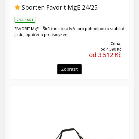
Sporten Favorit MgE 24/25
7 VARIANT
FAVORIT MgE – Širší turistická lyže pro pohodlnou a stabilní
jízdu, opatřená protismykem.
Cena:
od 4 390 Kč
od 3 512 Kč
Zobrazit