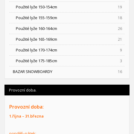
Použité lyže 150-154cm
19
Použité lyže 155-159cm
18
Použité lyže 160-164cm
26
Použité lyže 165-169cm
21
Použité lyže 170-174cm
9
Použité lyže 175-185cm
3
BAZAR SNOWBOARDY
16
Provozní doba.
Provozní doba:
1.října – 31.března
pondělí–pátek: