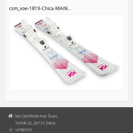
csm_voe-1819-Chica-MAIN…
SKI CENTRUM Petr Švarc
Točník 22, 267 51 Zdice
14786729
IČ