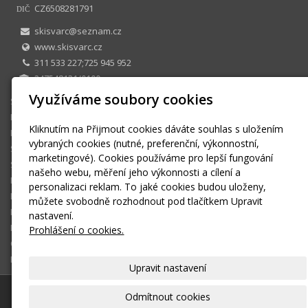
CZ6508281791
DIČ
skisvarc@seznam.cz
www.skisvarc.cz
311 533 227;725 945 952
247548131/0100
Využíváme soubory cookies
SKI CENTRUM Petr Švarc
E-shop
Kliknutím na Přijmout cookies dáváte souhlas s uložením
Půjčovna
vybraných cookies (nutné, preferenční, výkonnostní,
Sezonní půjčovné
marketingové). Cookies používáme pro lepší fungování
Skiservis
našeho webu, měření jeho výkonnosti a cílení a
Kontakt
personalizaci reklam. To jaké cookies budou uloženy,
Kontaktní formulář
můžete svobodně rozhodnout pod tlačítkem Upravit
Ke stažení
nastavení.
Montáž a seřízení vázání
Prohlášení o cookies.
OBCHODNÍ PODMÍNKY
Košík
Upravit nastavení
© 2026
SKI CENTRUM Petr Švarc
|
Mapa webu
Odmítnout cookies