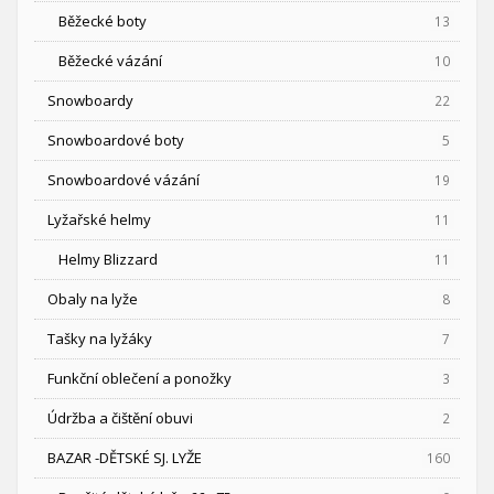
Běžecké boty
13
Běžecké vázání
10
Snowboardy
22
Snowboardové boty
5
Snowboardové vázání
19
Lyžařské helmy
11
Helmy Blizzard
11
Obaly na lyže
8
Tašky na lyžáky
7
Funkční oblečení a ponožky
3
Údržba a čištění obuvi
2
BAZAR -DĚTSKÉ SJ. LYŽE
160