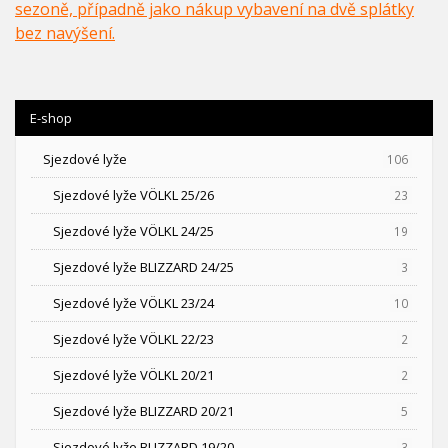
sezoně, případně jako nákup vybavení na dvě splátky
bez navýšení.
E-shop
Sjezdové lyže
106
Sjezdové lyže VÖLKL 25/26
23
Sjezdové lyže VÖLKL 24/25
19
Sjezdové lyže BLIZZARD 24/25
3
Sjezdové lyže VÖLKL 23/24
10
Sjezdové lyže VÖLKL 22/23
2
Sjezdové lyže VÖLKL 20/21
2
Sjezdové lyže BLIZZARD 20/21
5
Sjezdové lyže BLIZZARD 19/20
3