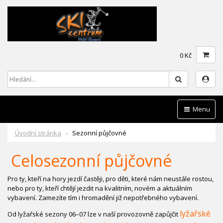
0 Kč
Hledat
Menu
Úvodní stránka
Sezonní půjčovné
Celos
ezonní půjčovné
Pro ty, kteří na hory jezdí častěji, pro děti, které nám neustále rostou,
nebo pro ty, kteří chtějí jezdit na kvalitním, novém a aktuálním
vybavení. Zamezíte tím i hromadění již nepotřebného vybavení.
lyžařské
Od lyžařské sezony 06–07 lze v naší provozovně zapůjčit