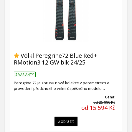
Völkl Peregrine72 Blue Red+
RMotion3 12 GW blk 24/25
2 VARIANTY
Peregrine 72 je zbrusu nová kolekce v parametrech a
provedení předchozího velmi úspěšného modelu…
Cena:
od 25 990 Kč
od 15 594 Kč
Zobrazit