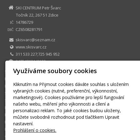
SKI CENTRUM Petr Švarc
Točník 22, 267 51 Zdice
14786729
IČ
CZ6508281791
DIČ
skisvarc@seznam.cz
www.skisvarc.cz
311 533 227;725 945 952
247548131/0100
Využíváme soubory cookies
SKI CENTRUM Petr Švarc
E-shop
Kliknutím na Přijmout cookies dáváte souhlas s uložením
Půjčovna
vybraných cookies (nutné, preferenční, výkonnostní,
Sezonní půjčovné
marketingové). Cookies používáme pro lepší fungování
Skiservis
našeho webu, měření jeho výkonnosti a cílení a
Kontakt
personalizaci reklam. To jaké cookies budou uloženy,
Kontaktní formulář
můžete svobodně rozhodnout pod tlačítkem Upravit
Ke stažení
nastavení.
Montáž a seřízení vázání
Prohlášení o cookies.
OBCHODNÍ PODMÍNKY