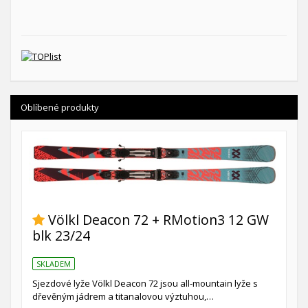
Oblíbené produkty
Völkl Deacon 72 + RMotion3 12 GW
blk 23/24
SKLADEM
Sjezdové lyže Völkl Deacon 72 jsou all-mountain lyže s
dřevěným jádrem a titanalovou výztuhou,…