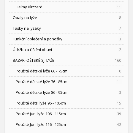
Helmy Blizzard
11
Obaly na lyže
8
Tašky na lyžáky
7
Funkční oblečení a ponožky
3
Údržba a čištění obuvi
2
BAZAR -DĚTSKÉ SJ. LYŽE
160
Použité dětské lyže 66 - 75cm
0
Použité dětské lyže 76 - 85cm
11
Použité dětské lyže 86 - 95cm
3
Použité děts. lyže 96 - 105cm
15
Použité Jun. lyže 106 - 115cm
39
Použité Jun. lyže 116 - 125cm
42