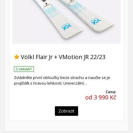
Völkl Flair Jr + VMotion JR 22/23
5 VARIANT
Zvládněte první obloučky beze strachu a naučte se je
projíždět s hravou lehkostí. Univerzální…
Cena:
od 3 990 Kč
Zobrazit