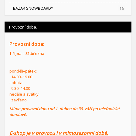
BAZAR SNOWBOARDY
16
Provozní doba.
Provozní doba:
1.října – 31.března
pondělí–pátek:
14.00–19.00
sobota:
9.30–14.00
neděle a svátky:
zavřeno
Mimo provozní dobu od 1. dubna do 30. září po telefonické
domluvě.
E-shop je v provozu i v mimosezonní době.