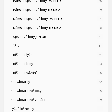
Pánské sjezdové boty DALBELLO
20
Pánské sjezdové boty TECNICA
9
Dámské sjezdové boty DALBELLO
14
Dámské sjezdové boty TECNICA
8
Sjezdové boty JUNIOR
21
Běžky
47
Běžecké lyže
24
Běžecké boty
13
Běžecké vázání
10
Snowboardy
22
Snowboardové boty
5
Snowboardové vázání
19
Lyžařské helmy
11