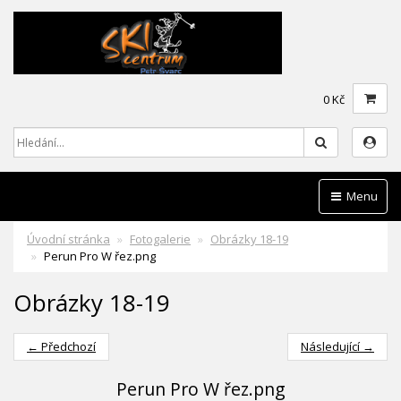
0 Kč
Hledat
Menu
Úvodní stránka
Fotogalerie
Obrázky 18-19
Perun Pro W řez.png
Obrázky 18-19
← Předchozí
Následující →
Perun Pro W řez.png