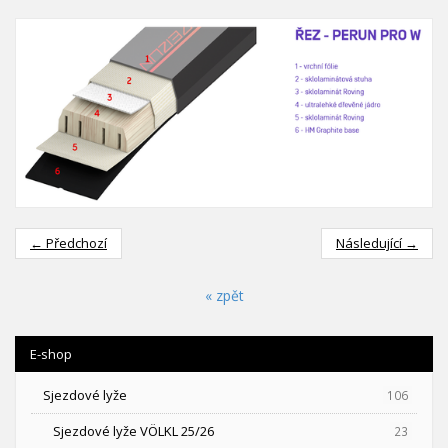
← Předchozí
Následující →
« zpět
E-shop
Sjezdové lyže
106
Sjezdové lyže VÖLKL 25/26
23