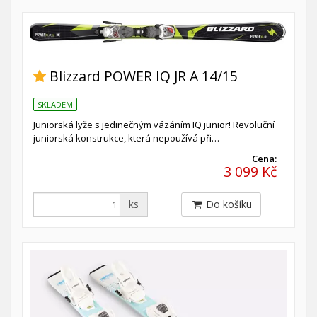
Blizzard POWER IQ JR A 14/15
SKLADEM
Juniorská lyže s jedinečným vázáním IQ junior! Revoluční
juniorská konstrukce, která nepoužívá při…
Cena:
3 099 Kč
ks
Do košíku