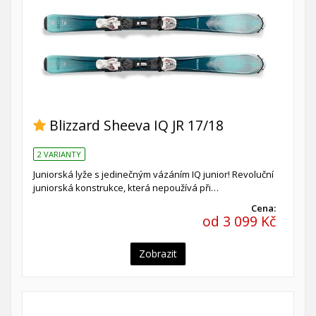
Blizzard Sheeva IQ JR 17/18
2 VARIANTY
Juniorská lyže s jedinečným vázáním IQ junior! Revoluční
juniorská konstrukce, která nepoužívá při…
Cena:
od 3 099 Kč
Zobrazit