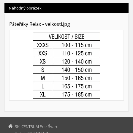
Náhodný obrázek
Páteřáky Relax - velkosti.jpg
SKI CENTRUM Petr Švarc