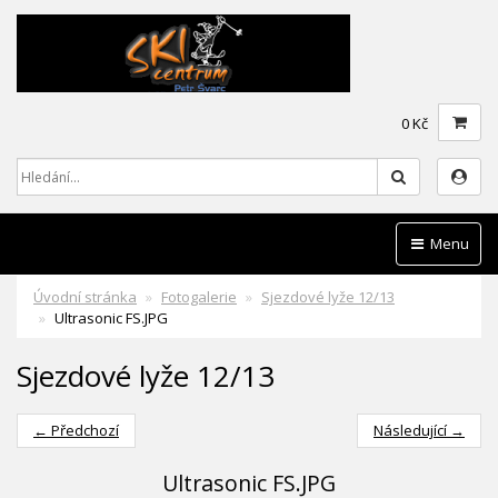
0 Kč
Hledat
Menu
Úvodní stránka
Fotogalerie
Sjezdové lyže 12/13
Ultrasonic FS.JPG
Sjezdové lyže 12/13
← Předchozí
Následující →
Ultrasonic FS.JPG