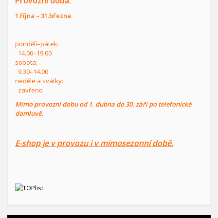
Provozní doba:
1.října – 31.března
pondělí–pátek:
14.00–19.00
sobota:
9.30–14.00
neděle a svátky:
zavřeno
Mimo provozní dobu od 1. dubna do 30. září po telefonické
domluvě.
E-shop je v provozu i v mimosezonní době.