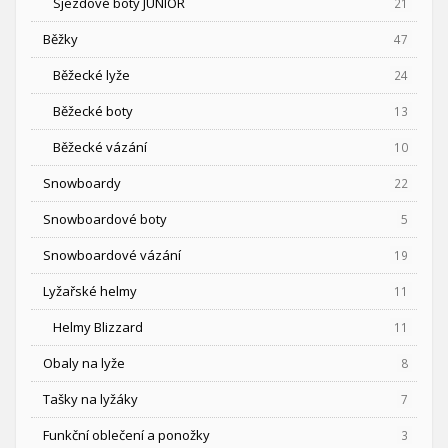
Sjezdové boty JUNIOR
21
Běžky
47
Běžecké lyže
24
Běžecké boty
13
Běžecké vázání
10
Snowboardy
22
Snowboardové boty
5
Snowboardové vázání
19
Lyžařské helmy
11
Helmy Blizzard
11
Obaly na lyže
8
Tašky na lyžáky
7
Funkční oblečení a ponožky
3