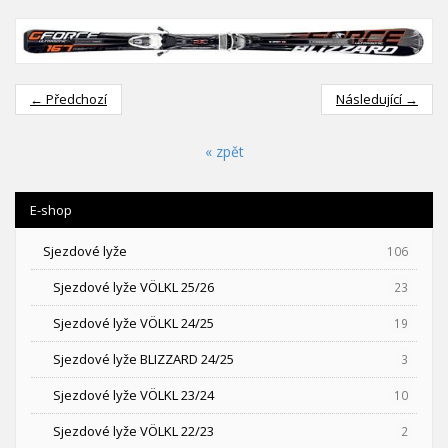
← Předchozí
Následující →
« zpět
E-shop
Sjezdové lyže
106
Sjezdové lyže VÖLKL 25/26
23
Sjezdové lyže VÖLKL 24/25
19
Sjezdové lyže BLIZZARD 24/25
3
Sjezdové lyže VÖLKL 23/24
10
Sjezdové lyže VÖLKL 22/23
2