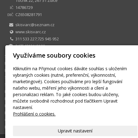
Točník 22, 267 51 Zdice
14786729
IČ
CZ6508281791
DIČ
skisvarc@seznam.cz
www.skisvarc.cz
311 533 227;725 945 952
247548131/0100
Využíváme soubory cookies
SKI CENTRUM Petr Švarc
E-shop
Kliknutím na Přijmout cookies dáváte souhlas s uložením
Půjčovna
vybraných cookies (nutné, preferenční, výkonnostní,
Sezonní půjčovné
marketingové). Cookies používáme pro lepší fungování
Skiservis
našeho webu, měření jeho výkonnosti a cílení a
Kontakt
personalizaci reklam. To jaké cookies budou uloženy,
Kontaktní formulář
můžete svobodně rozhodnout pod tlačítkem Upravit
Ke stažení
nastavení.
Montáž a seřízení vázání
Prohlášení o cookies.
OBCHODNÍ PODMÍNKY
Košík
Upravit nastavení