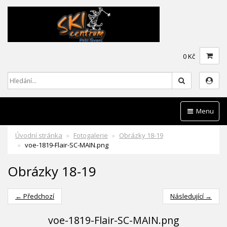
0 Kč
Hledat
Menu
Úvodní stránka
Fotogalerie
Obrázky 18-19
voe-1819-Flair-SC-MAIN.png
Obrázky 18-19
← Předchozí
Následující →
voe-1819-Flair-SC-MAIN.png