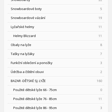
Snowboardové boty
5
Snowboardové vázání
19
Lyžařské helmy
11
Helmy Blizzard
11
Obaly na lyže
8
Tašky na lyžáky
7
Funkční oblečení a ponožky
3
Údržba a čištění obuvi
2
BAZAR -DĚTSKÉ SJ. LYŽE
160
Použité dětské lyže 66 - 75cm
0
Použité dětské lyže 76 - 85cm
11
Použité dětské lyže 86 - 95cm
3