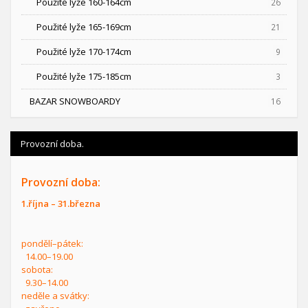
Použité lyže 160-164cm
26
Použité lyže 165-169cm
21
Použité lyže 170-174cm
9
Použité lyže 175-185cm
3
BAZAR SNOWBOARDY
16
Provozní doba.
Provozní doba:
1.října – 31.března
pondělí–pátek:
14.00–19.00
sobota:
9.30–14.00
neděle a svátky: