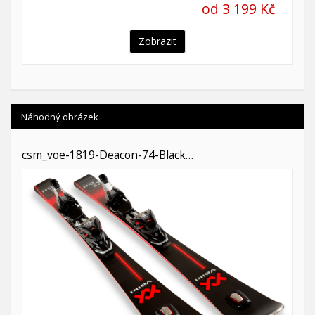
od 3 199 Kč
Zobrazit
Náhodný obrázek
csm_voe-1819-Deacon-74-Black…