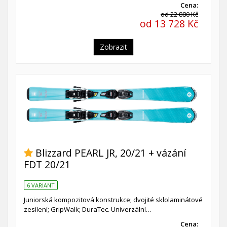
Cena:
od 22 880 Kč
od 13 728 Kč
Zobrazit
Blizzard PEARL JR, 20/21 + vázání
FDT 20/21
6 VARIANT
Juniorská kompozitová konstrukce; dvojité sklolaminátové
zesílení; GripWalk; DuraTec. Univerzální…
Cena: