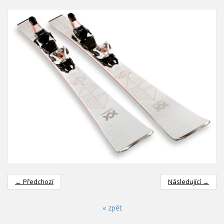
← Předchozí
Následující →
« zpět