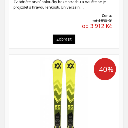
Zvládněte první obloučky beze strachu a naučte se je
projíždět s hravou lehkostí. Univerzální…
Cena:
od 4 890 Kč
od 3 912 Kč
Zobrazit
-40%