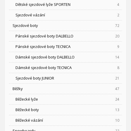
Dětské sjezdové lyže SPORTEN
4
Sjezdové vázání
2
Sjezdové boty
72
Pánské sjezdové boty DALBELLO
20
Pánské sjezdové boty TECNICA
9
Dámské sjezdové boty DALBELLO
14
Dámské sjezdové boty TECNICA
8
Sjezdové boty JUNIOR
21
Běžky
47
Běžecké lyže
24
Běžecké boty
13
Běžecké vázání
10
Snowboardy
22