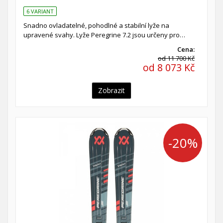
6 VARIANT
Snadno ovladatelné, pohodlné a stabilní lyže na
upravené svahy. Lyže Peregrine 7.2 jsou určeny pro…
Cena:
od 11 700 Kč
od 8 073 Kč
Zobrazit
-20%