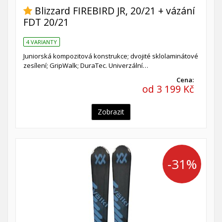
Blizzard FIREBIRD JR, 20/21 + vázání
FDT 20/21
4 VARIANTY
Juniorská kompozitová konstrukce; dvojité sklolaminátové
zesílení; GripWalk; DuraTec. Univerzální…
Cena:
od 3 199 Kč
Zobrazit
-31%