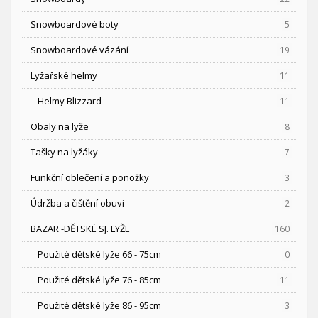
Snowboardové boty
5
Snowboardové vázání
19
Lyžařské helmy
11
Helmy Blizzard
11
Obaly na lyže
8
Tašky na lyžáky
7
Funkční oblečení a ponožky
3
Údržba a čištění obuvi
2
BAZAR -DĚTSKÉ SJ. LYŽE
160
Použité dětské lyže 66 - 75cm
0
Použité dětské lyže 76 - 85cm
11
Použité dětské lyže 86 - 95cm
3