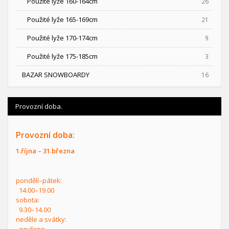
Použité lyže 160-164cm
26
Použité lyže 165-169cm
21
Použité lyže 170-174cm
9
Použité lyže 175-185cm
3
BAZAR SNOWBOARDY
16
Provozní doba.
Provozní doba:
1.října – 31.března
pondělí–pátek:
14.00–19.00
sobota:
9.30–14.00
neděle a svátky:
zavřeno