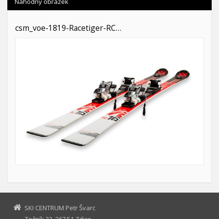
Náhodný obrázek
csm_voe-1819-Racetiger-RC…
SKI CENTRUM Petr Švarc
Točník 22, 267 51 Zdice