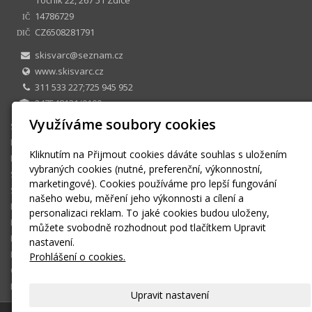
14786729
IČ
CZ6508281791
DIČ
skisvarc@seznam.cz
www.skisvarc.cz
311 533 227;725 945 952
247548131/0100
Využíváme soubory cookies
SKI CENTRUM Petr Švarc
E-shop
Kliknutím na Přijmout cookies dáváte souhlas s uložením
Půjčovna
vybraných cookies (nutné, preferenční, výkonnostní,
Sezonní půjčovné
marketingové). Cookies používáme pro lepší fungování
Skiservis
našeho webu, měření jeho výkonnosti a cílení a
Kontakt
personalizaci reklam. To jaké cookies budou uloženy,
Kontaktní formulář
můžete svobodně rozhodnout pod tlačítkem Upravit
Ke stažení
nastavení.
Montáž a seřízení vázání
Prohlášení o cookies.
OBCHODNÍ PODMÍNKY
Košík
Upravit nastavení