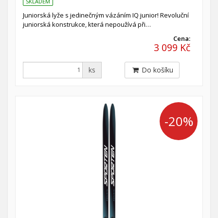
SKLADEM
Juniorská lyže s jedinečným vázáním IQ junior! Revoluční
juniorská konstrukce, která nepoužívá při…
Cena:
3 099 Kč
ks
Do košíku
-20%