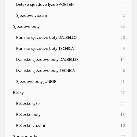
Dětské sjezdové lyže SPORTEN
4
Sjezdové vázání
2
Sjezdové boty
72
Pánské sjezdové boty DALBELLO
20
Pánské sjezdové boty TECNICA
9
Dámské sjezdové boty DALBELLO
14
Dámské sjezdové boty TECNICA
8
Sjezdové boty JUNIOR
21
Běžky
47
Běžecké lyže
24
Běžecké boty
13
Běžecké vázání
10
Snowboardy
22