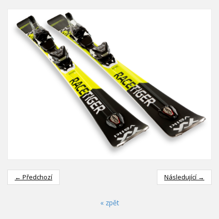
← Předchozí
Následující →
« zpět