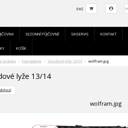
0 Kč
ŮJČOVNA
SEZONNÍ PŮJČOVNÉ
SKISERVIS
KONTAKT
KY
KOŠÍK
í stránka
Fotogalerie
Sjezdové lyže 13/14
wolfram.jpg
dové lyže 13/14
dchozí
wolfram.jpg