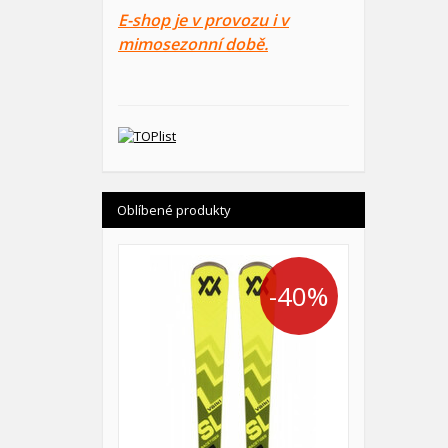
E-shop je v provozu i v
mimosezonní době.
Oblíbené produkty
-40%