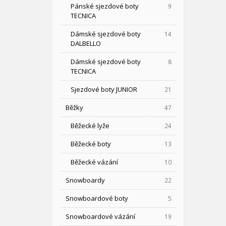
Pánské sjezdové boty
9
TECNICA
Dámské sjezdové boty
14
DALBELLO
Dámské sjezdové boty
8
TECNICA
Sjezdové boty JUNIOR
21
Běžky
47
Běžecké lyže
24
Běžecké boty
13
Běžecké vázání
10
Snowboardy
22
Snowboardové boty
5
Snowboardové vázání
19