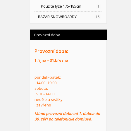
Použité lyže 175-185cm
1
BAZAR SNOWBOARDY
16
Provozní doba.
Provozní doba:
1.října – 31.března
pondělí–pátek:
14.00–19.00
sobota:
9.30–14.00
neděle a svátky:
zavřeno
Mimo provozní dobu od 1. dubna do
30. září po telefonické domluvě.