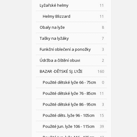
Lyžařské helmy
11
Helmy Blizzard
11
Obaly na lyže
8
Tašky na lyžáky
7
Funkční oblečení a ponožky
3
Údržba a čištění obuvi
2
BAZAR -DĚTSKÉ SJ. LYŽE
160
Použité dětské lyže 66 - 75cm
0
Použité dětské lyže 76 - 85cm
11
Použité dětské lyže 86 - 95cm
3
Použité děts. lyže 96 - 105cm
15
Použité Jun. lyže 106 - 115cm
39