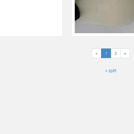
(current)
«
1
2
»
« zpět