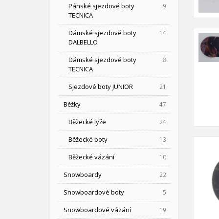
Pánské sjezdové boty
9
TECNICA
Dámské sjezdové boty
14
DALBELLO
Dámské sjezdové boty
8
TECNICA
Sjezdové boty JUNIOR
21
Běžky
47
Běžecké lyže
24
Běžecké boty
13
Běžecké vázání
10
Snowboardy
22
Snowboardové boty
5
Snowboardové vázání
19