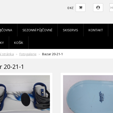
0 Kč
ŮJČOVNA
SEZONNÍ PŮJČOVNÉ
SKISERVIS
KONTAKT
KY
KOŠÍK
í stránka
Fotogalerie
Bazar 20-21-1
r 20-21-1