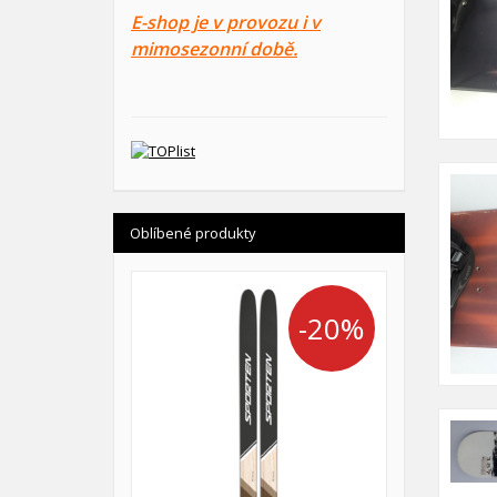
E-shop je v provozu i v
mimosezonní době.
Oblíbené produkty
-20%