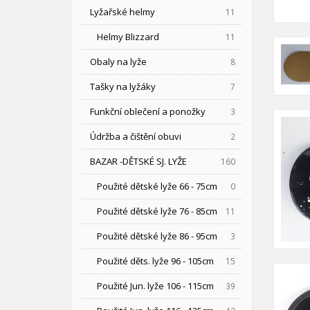
Lyžařské helmy
11
Helmy Blizzard
11
Obaly na lyže
8
Tašky na lyžáky
7
Funkční oblečení a ponožky
3
Údržba a čištění obuvi
2
BAZAR -DĚTSKÉ SJ. LYŽE
160
Použité dětské lyže 66 - 75cm
0
Použité dětské lyže 76 - 85cm
11
Použité dětské lyže 86 - 95cm
3
Použité děts. lyže 96 - 105cm
15
Použité Jun. lyže 106 - 115cm
39