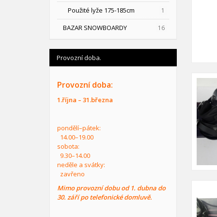
Použité lyže 175-185cm
1
BAZAR SNOWBOARDY
16
Provozní doba.
Provozní doba:
1.října – 31.března
pondělí–pátek:
14.00–19.00
sobota:
9.30–14.00
neděle a svátky:
zavřeno
Mimo provozní dobu od 1. dubna do
30. září po telefonické domluvě.