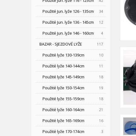
Použité Jun. lyže 116 - 125cm
42
Použité Jun. lyže 126 - 135cm
34
Použité Jun. lyže 136 - 145cm
12
Použité Jun. lyže 146 - 160cm
4
BAZAR - SJEZDOVÉ LYŽE
117
Použité lyže 130-139cm
10
Použité lyže 140-144cm
11
Použité lyže 145-149cm
18
Použité lyže 150-154cm
19
Použité lyže 155-159cm
18
Použité lyže 160-164cm
21
Použité lyže 165-169cm
16
Použité lyže 170-174cm
3