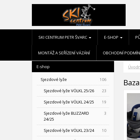
SKI CENTRUM PETR ŠVARC
E-SHOP
P
MONTÁŽ A SEŘÍZENÍ VÁZÁNÍ
OBCHODNÍ PODMÍN
E-shop
Úvodn
Sjezdové lyže
106
Baza
Sjezdové lyže VÖLKL 25/26
23
Sjezdové lyže VÖLKL 24/25
19
Sjezdové lyže BLIZZARD
3
24/25
Sjezdové lyže VÖLKL 23/24
10