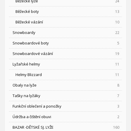
Běžecké lyže
24
Běžecké boty
13
Běžecké vázání
10
Snowboardy
22
Snowboardové boty
5
Snowboardové vázání
19
Lyžařské helmy
11
Helmy Blizzard
11
Obaly na lyže
8
Tašky na lyžáky
7
Funkční oblečení a ponožky
3
Údržba a čištění obuvi
2
BAZAR -DĚTSKÉ SJ. LYŽE
160