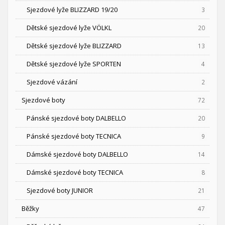
Sjezdové lyže BLIZZARD 19/20
3
Dětské sjezdové lyže VÖLKL
20
Dětské sjezdové lyže BLIZZARD
13
Dětské sjezdové lyže SPORTEN
4
Sjezdové vázání
2
Sjezdové boty
72
Pánské sjezdové boty DALBELLO
20
Pánské sjezdové boty TECNICA
9
Dámské sjezdové boty DALBELLO
14
Dámské sjezdové boty TECNICA
8
Sjezdové boty JUNIOR
21
Běžky
47