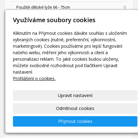
Použité dětské lyže 66 - 75cm
0
Použité dětské lyže 76 - 85cm
Využíváme soubory cookies
11
Použité dětské lyže 86 - 95cm
3
Kliknutím na Přijmout cookies dáváte souhlas s uložením
vybraných cookies (nutné, preferenční, výkonnostní,
Použité děts. lyže 96 - 105cm
15
marketingové). Cookies používáme pro lepší fungování
Použité Jun. lyže 106 - 115cm
39
našeho webu, měření jeho výkonnosti a cílení a
personalizaci reklam. To jaké cookies budou uloženy,
Použité Jun. lyže 116 - 125cm
42
můžete svobodně rozhodnout pod tlačítkem Upravit
nastavení.
Použité Jun. lyže 126 - 135cm
34
Prohlášení o cookies.
Použité Jun. lyže 136 - 145cm
12
Upravit nastavení
Použité Jun. lyže 146 - 160cm
4
BAZAR - SJEZDOVÉ LYŽE
94
Odmítnout cookies
Použité lyže 135-139cm
6
Přijmout cookies
Použité lyže 140-144cm
8