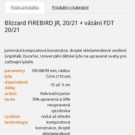
Popis produktu
Produkty v kategorii
Blizzard FIREBIRD JR, 20/21 + vázání FDT
20/21
Juniorská kompozitová konstrukce; dvojité sklolaminátové zesílení;
GripWalk; DuraTec. Univerzální dětské lyže na upravené svahy pro
začínající lyžaře.
parametry
105/68/93 mm, rádius
lyže
7,0 m (110 cm)
doporučené
-15 až -5 cm
délky
určení
Rekreační junior
terén
70% upravená a 30%
neupravená
sjezdovka
rychlost
nízká až střední
technologie
kompozitová
konstrukce, dvojité
sklolaminátové