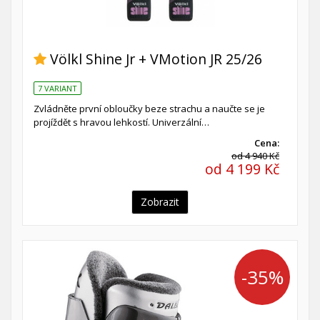
Völkl Shine Jr + VMotion JR 25/26
7 VARIANT
Zvládněte první obloučky beze strachu a naučte se je
projíždět s hravou lehkostí. Univerzální…
Cena:
od 4 940 Kč
od 4 199 Kč
Zobrazit
-35%