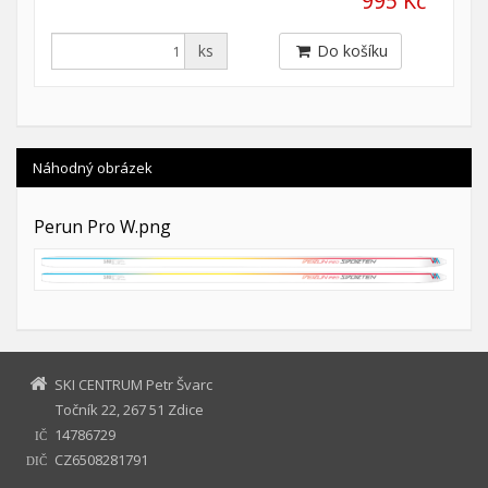
995 Kč
ks
Do košíku
Náhodný obrázek
Perun Pro W.png
SKI CENTRUM Petr Švarc
Točník 22, 267 51 Zdice
14786729
IČ
CZ6508281791
DIČ