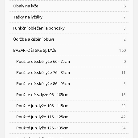
Obaly na lyže
8
Tašky na lyžáky
7
Funkční oblečení a ponožky
3
Údržba a čištění obuvi
2
BAZAR -DĚTSKÉ SJ. LYŽE
160
Použité dětské lyže 66 - 75cm
0
Použité dětské lyže 76 - 85cm
11
Použité dětské lyže 86 - 95cm
3
Použité děts. lyže 96 - 105cm
15
Použité Jun. lyže 106 - 115cm
39
Použité Jun. lyže 116 - 125cm
42
Použité Jun. lyže 126 - 135cm
34