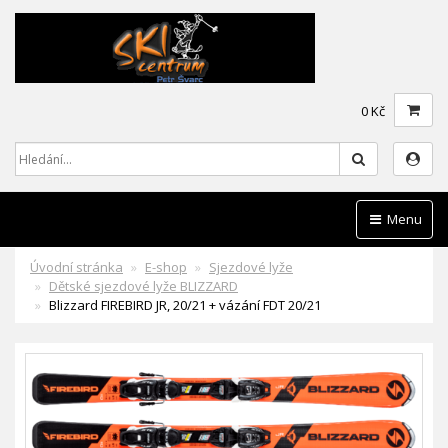
0 Kč
Hledat
Menu
Úvodní stránka
E-shop
Sjezdové lyže
Dětské sjezdové lyže BLIZZARD
Blizzard FIREBIRD JR, 20/21 + vázání FDT 20/21