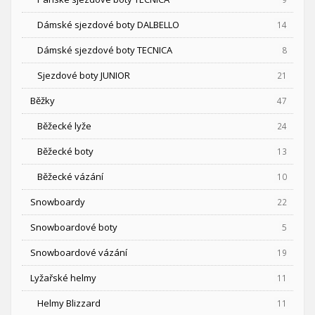
Dámské sjezdové boty DALBELLO
14
Dámské sjezdové boty TECNICA
8
Sjezdové boty JUNIOR
21
Běžky
47
Běžecké lyže
24
Běžecké boty
13
Běžecké vázání
10
Snowboardy
22
Snowboardové boty
5
Snowboardové vázání
19
Lyžařské helmy
11
Helmy Blizzard
11