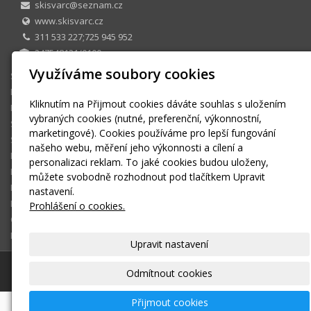
skisvarc@seznam.cz
www.skisvarc.cz
311 533 227;725 945 952
247548131/0100
Využíváme soubory cookies
SKI CENTRUM Petr Švarc
E-shop
Kliknutím na Přijmout cookies dáváte souhlas s uložením
Půjčovna
vybraných cookies (nutné, preferenční, výkonnostní,
Sezonní půjčovné
marketingové). Cookies používáme pro lepší fungování
Skiservis
našeho webu, měření jeho výkonnosti a cílení a
Kontakt
personalizaci reklam. To jaké cookies budou uloženy,
Kontaktní formulář
můžete svobodně rozhodnout pod tlačítkem Upravit
Ke stažení
nastavení.
Montáž a seřízení vázání
Prohlášení o cookies.
OBCHODNÍ PODMÍNKY
Košík
Upravit nastavení
© 2026
SKI CENTRUM Petr Švarc
|
Mapa webu
Odmítnout cookies
Přijmout cookies