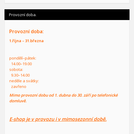
Provozní doba.
Provozní doba:
1.října – 31.března
pondělí–pátek:
14.00–19.00
sobota:
9.30–14.00
neděle a svátky:
zavřeno
Mimo provozní dobu od 1. dubna do 30. září po telefonické
domluvě.
E-shop je v provozu i v mimosezonní době.