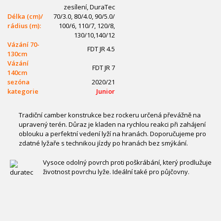
zesílení, DuraTec
Délka (cm)/
70/3.0, 80/4.0, 90/5.0/
rádius (m):
100/6, 110/7, 120/8,
130/10,140/12
Vázání 70-
FDT JR 4.5
130cm
Vázání
FDT JR 7
140cm
sezóna
2020/21
kategorie
Junior
Tradiční camber konstrukce bez rockeru určená převážně na
upravený terén. Důraz je kladen na rychlou reakci při zahájení
oblouku a perfektní vedení lyží na hranách. Doporučujeme pro
zdatné lyžaře s technikou jízdy po hranách bez smýkání.
Vysoce odolný povrch proti poškrábání, který prodlužuje
životnost povrchu lyže. Ideální také pro půjčovny.