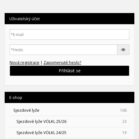
Uživatelský účet
Nová registrace
|
Zapomenuté heslo?
Přihlásit se
E-shop
Sjezdové lyže
106
Sjezdové lyže VÖLKL 25/26
23
Sjezdové lyže VÖLKL 24/25
19