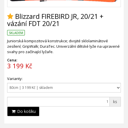
Blizzard FIREBIRD JR, 20/21 +
vázání FDT 20/21
SKLADEM
Juniorská kompozitová konstrukce; dvojité sklolaminátové
zesílení; GripWalk; DuraTec. Univerzální dětské lyže na upravené
svahy pro začínající lyžaře.
Cena:
3 199 Kč
Varianty:
ks
Do košíku