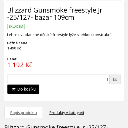
Blizzard Gunsmoke freestyle Jr
-25/127- bazar 109cm
SKLADEM
Lehce ovladatelné dětské freestyle lyže s lehkou konstrukcí.
Běžná cena:
1 490 Kč
Cena:
1 192 Kč
ks
Do košíku
Popis produktu
Produkty v kategorii
Blizzard Gunsmoke freestyle Jr -25/127-