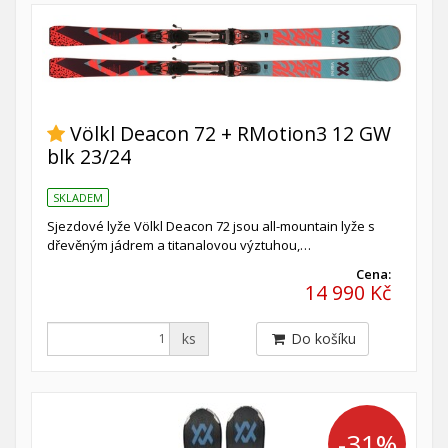
Völkl Deacon 72 + RMotion3 12 GW
blk 23/24
SKLADEM
Sjezdové lyže Völkl Deacon 72 jsou all-mountain lyže s
dřevěným jádrem a titanalovou výztuhou,…
Cena:
14 990 Kč
ks
Do košíku
-31%