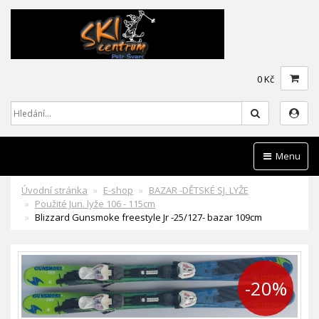
0 Kč
Hledat
Menu
Úvodní stránka
E-shop
BAZAR -DĚTSKÉ SJ. LYŽE
Použité Jun. lyže 106 - 115cm
Blizzard Gunsmoke freestyle Jr -25/127- bazar 109cm
-20%