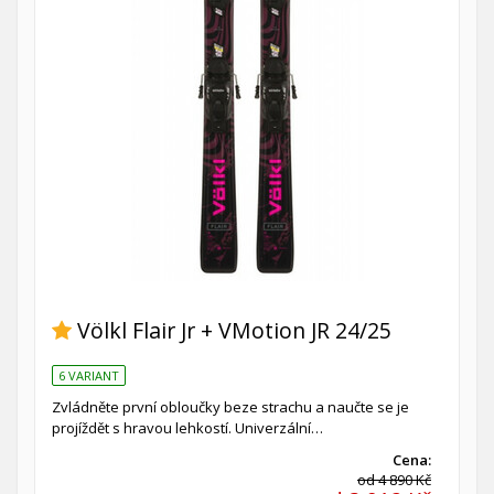
Völkl Flair Jr + VMotion JR 24/25
6 VARIANT
Zvládněte první obloučky beze strachu a naučte se je
projíždět s hravou lehkostí. Univerzální…
Cena:
od 4 890 Kč