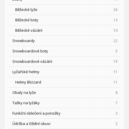
Běžecké lyže
24
Běžecké boty
13
Běžecké vázání
10
Snowboardy
22
Snowboardové boty
5
Snowboardové vázání
19
Lyžařské helmy
11
Helmy Blizzard
11
Obaly na lyže
8
Tašky na lyžáky
7
Funkční oblečení a ponožky
3
Údržba a čištění obuvi
2