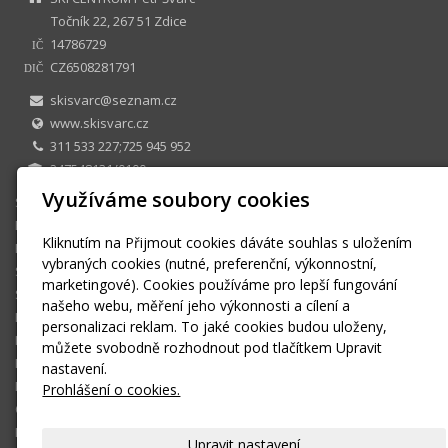
Točník 22, 267 51 Zdice
14786729
IČ
CZ6508281791
DIČ
skisvarc@seznam.cz
www.skisvarc.cz
311 533 227;725 945 952
247548131/0100
Využíváme soubory cookies
SKI CENTRUM Petr Švarc
E-shop
Kliknutím na Přijmout cookies dáváte souhlas s uložením
Půjčovna
vybraných cookies (nutné, preferenční, výkonnostní,
Sezonní půjčovné
marketingové). Cookies používáme pro lepší fungování
Skiservis
našeho webu, měření jeho výkonnosti a cílení a
Kontakt
personalizaci reklam. To jaké cookies budou uloženy,
Kontaktní formulář
můžete svobodně rozhodnout pod tlačítkem Upravit
Ke stažení
nastavení.
Montáž a seřízení vázání
Prohlášení o cookies.
OBCHODNÍ PODMÍNKY
Košík
Upravit nastavení