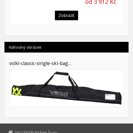
od 3 912 Kč
Zobrazit
Náhodný obrázek
volkl-classic-single-ski-bag…
SKI CENTRUM Petr Švarc