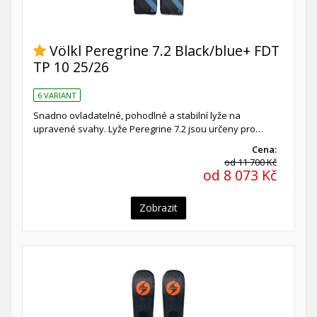
Völkl Peregrine 7.2 Black/blue+ FDT
TP 10 25/26
6 VARIANT
Snadno ovladatelné, pohodlné a stabilní lyže na
upravené svahy. Lyže Peregrine 7.2 jsou určeny pro…
Cena:
od 11 700 Kč
od 8 073 Kč
Zobrazit