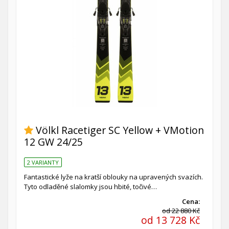
Völkl Racetiger SC Yellow + VMotion
12 GW 24/25
2 VARIANTY
Fantastické lyže na kratší oblouky na upravených svazích.
Tyto odladěné slalomky jsou hbité, točivé…
Cena:
od 22 880 Kč
od 13 728 Kč