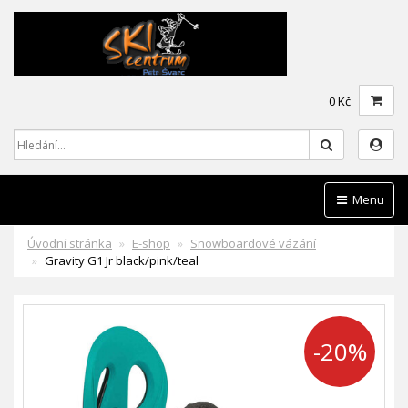
0 Kč
Hledat
Menu
Úvodní stránka
E-shop
Snowboardové vázání
Gravity G1 Jr black/pink/teal
-20%