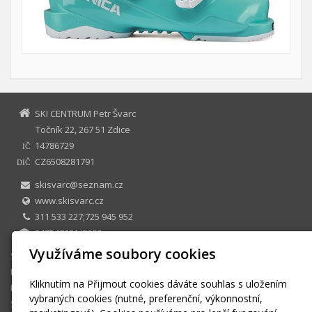
SKI CENTRUM Petr Švarc
Točník 22, 267 51 Zdice
14786729
IČ
CZ6508281791
DIČ
skisvarc@seznam.cz
www.skisvarc.cz
311 533 227;725 945 952
247548131/0100
Využíváme soubory cookies
SKI CENTRUM Petr Švarc
E-shop
Kliknutím na Přijmout cookies dáváte souhlas s uložením
Půjčovna
vybraných cookies (nutné, preferenční, výkonnostní,
Sezonní půjčovné