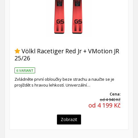
Völkl Racetiger Red Jr + VMotion JR
25/26
6 VARIANT
Zvládněte první obloučky beze strachu a naučte se je
projíždět s hravou lehkostí. Univerzální…
Cena:
od 4 940 Kč
od 4 199 Kč
Zobrazit