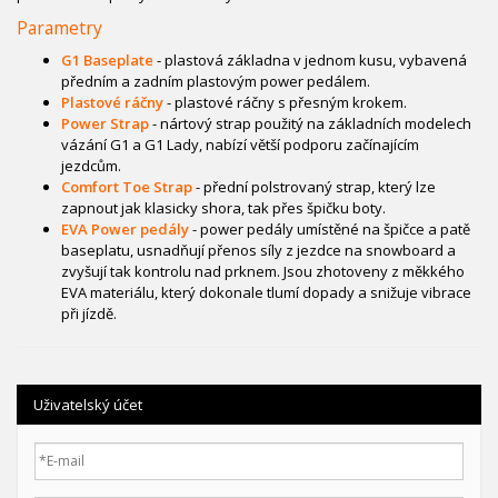
Parametry
G1 Baseplate
- plastová základna v jednom kusu, vybavená
předním a zadním plastovým power pedálem.
Plastové ráčny
- plastové ráčny s přesným krokem.
Power Strap
- nártový strap použitý na základních modelech
vázání G1 a G1 Lady, nabízí větší podporu začínajícím
jezdcům.
Comfort Toe Strap
- přední polstrovaný strap, který lze
zapnout jak klasicky shora, tak přes špičku boty.
EVA Power pedály
- power pedály umístěné na špičce a patě
baseplatu, usnadňují přenos síly z jezdce na snowboard a
zvyšují tak kontrolu nad prknem. Jsou zhotoveny z měkkého
EVA materiálu, který dokonale tlumí dopady a snižuje vibrace
při jízdě.
Uživatelský účet