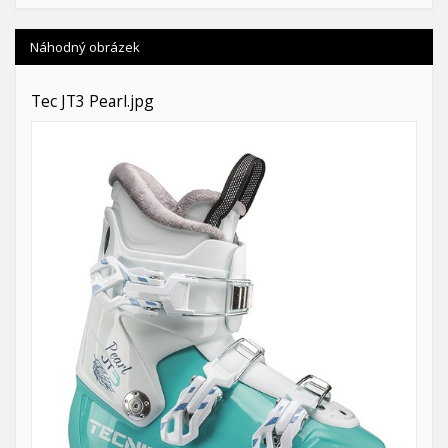
Náhodný obrázek
Tec JT3 Pearl.jpg