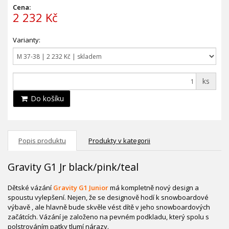
Cena:
2 232 Kč
Varianty:
ks
Do košíku
Popis produktu
Produkty v kategorii
Gravity G1 Jr black/pink/teal
Dětské vázání
Gravity G1 Junior
má kompletně nový design a
spoustu vylepšení. Nejen, že se designově hodí k snowboardové
výbavě , ale hlavně bude skvěle vést dítě v jeho snowboardových
začátcích. Vázání je založeno na pevném podkladu, který spolu s
polstrováním patky tlumí nárazy.