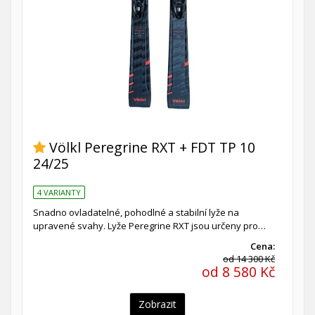
Völkl Peregrine RXT + FDT TP 10
24/25
4 VARIANTY
Snadno ovladatelné, pohodlné a stabilní lyže na
upravené svahy. Lyže Peregrine RXT jsou určeny pro…
Cena:
od 14 300 Kč
od 8 580 Kč
Zobrazit