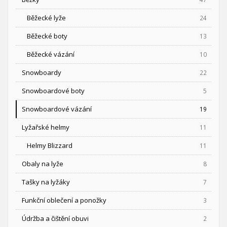
Běžecké lyže
24
Běžecké boty
13
Běžecké vázání
10
Snowboardy
22
Snowboardové boty
5
Snowboardové vázání
19
Lyžařské helmy
11
Helmy Blizzard
11
Obaly na lyže
8
Tašky na lyžáky
7
Funkční oblečení a ponožky
3
Údržba a čištění obuvi
2