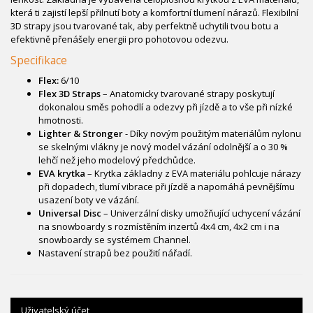
která ti zajistí lepší přilnutí boty a komfortní tlumení nárazů. Flexibilní
3D strapy jsou tvarované tak, aby perfektně uchytili tvou botu a
efektivně přenášely energii pro pohotovou odezvu.
Specifikace
Flex:
6/10
Flex 3D Straps
– Anatomicky tvarované strapy poskytují
dokonalou směs pohodlí a odezvy při jízdě a to vše při nízké
hmotnosti.
Lighter & Stronger
- Díky novým použitým materiálům nylonu
se skelnými vlákny je nový model vázání odolnější a o 30 %
lehčí než jeho modelový předchůdce.
EVA krytka
– Krytka základny z EVA materiálu pohlcuje nárazy
při dopadech, tlumí vibrace při jízdě a napomáhá pevnějšímu
usazení boty ve vázání.
Universal Disc
– Univerzální disky umožňující uchycení vázání
na snowboardy s rozmístěním inzertů 4x4 cm, 4x2 cm i na
snowboardy se systémem Channel.
Nastavení strapů bez použití nářadí.
Uživatelský účet