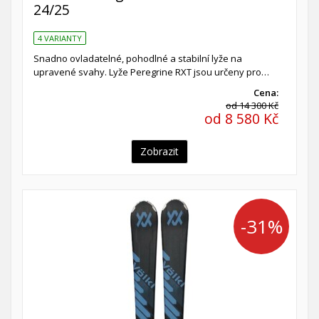
24/25
4 VARIANTY
Snadno ovladatelné, pohodlné a stabilní lyže na
upravené svahy. Lyže Peregrine RXT jsou určeny pro…
Cena:
od 14 300 Kč
od 8 580 Kč
Zobrazit
-31%