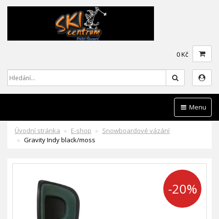
0 Kč
Hledat
Menu
Úvodní stránka
E-shop
Snowboardové vázání
Gravity Indy black/moss
-20%