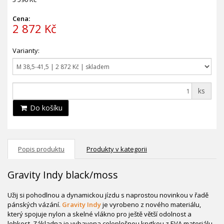
Cena:
2 872 Kč
Varianty:
ks
Do košíku
Popis produktu
Produkty v kategorii
Gravity Indy black/moss
Užij si pohodlnou a dynamickou jízdu s naprostou novinkou v řadě
pánských vázání.
Gravity Indy
je vyrobeno z nového materiálu,
který spojuje nylon a skelné vlákno pro ještě větší odolnost a
lehkost. Základna je vybavena celoplošnou krytkou z EVA materiálu,