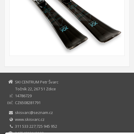
SKI CENTRUM Petr Švarc
Točník 22, 267 51 Zdice
14786729
IČ
CZ6508281791
DIČ
skisvarc@seznam.cz
www.skisvarc.cz
311 533 227;725 945 952
247548131/0100