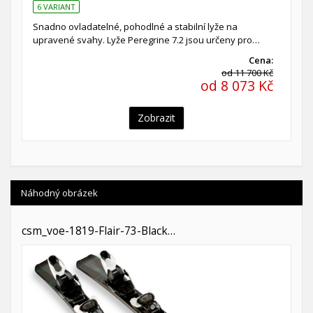
6 VARIANT
Snadno ovladatelné, pohodlné a stabilní lyže na
upravené svahy. Lyže Peregrine 7.2 jsou určeny pro…
Cena:
od 11 700 Kč
od 8 073 Kč
Zobrazit
Náhodný obrázek
csm_voe-1819-Flair-73-Black…