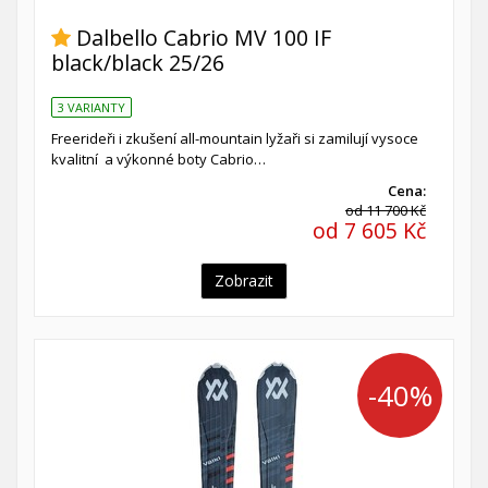
Dalbello Cabrio MV 100 IF
black/black 25/26
3 VARIANTY
Freerideři i zkušení all-mountain lyžaři si zamilují vysoce
kvalitní a výkonné boty Cabrio…
Cena:
od 11 700 Kč
od 7 605 Kč
Zobrazit
-40%