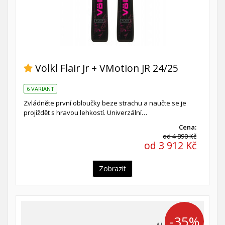
Völkl Flair Jr + VMotion JR 24/25
6 VARIANT
Zvládněte první obloučky beze strachu a naučte se je
projíždět s hravou lehkostí. Univerzální…
Cena:
od 4 890 Kč
od 3 912 Kč
Zobrazit
-35%