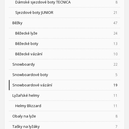
Dámské sjezdové boty TECNICA
8
Sjezdové boty JUNIOR
21
Běžky
47
Běžecké lyže
24
Běžecké boty
13
Běžecké vázání
10
Snowboardy
22
Snowboardové boty
5
Snowboardové vázání
19
Lyžařské helmy
11
Helmy Blizzard
11
Obaly na lyže
8
Tašky na lyžáky
7