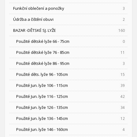
Funkční oblečení a ponožky
3
Údržba a čištění obuvi
2
BAZAR -DĚTSKÉ SJ. LYŽE
160
Použité dětské lyže 66 - 75cm
0
Použité dětské lyže 76 - 85cm
11
Použité dětské lyže 86 - 95cm
3
Použité děts. lyže 96 - 105cm
15
Použité Jun. lyže 106 - 115cm
39
Použité Jun. lyže 116 - 125cm
42
Použité Jun. lyže 126 - 135cm
34
Použité Jun. lyže 136 - 145cm
12
Použité Jun. lyže 146 - 160cm
4