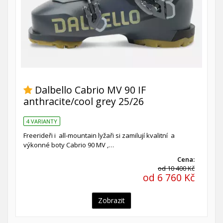
Dalbello Cabrio MV 90 IF
anthracite/cool grey 25/26
4 VARIANTY
Freerideři i all-mountain lyžaři si zamilují kvalitní a
výkonné boty Cabrio 90 MV ,…
Cena:
od 10 400 Kč
od 6 760 Kč
Zobrazit