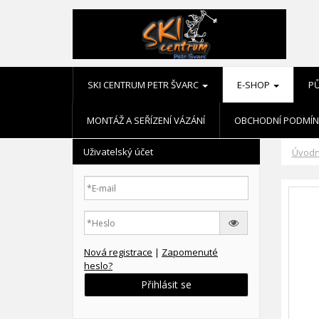
SKI CENTRUM PETR ŠVARC
E-SHOP
P
MONTÁŽ A SEŘÍZENÍ VÁZÁNÍ
OBCHODNÍ PODMÍN
Uživatelský účet
Úvodn
Nová registrace
|
Zapomenuté
heslo?
Přihlásit se