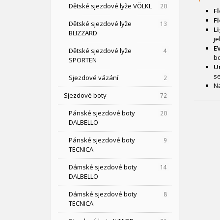
Dětské sjezdové lyže VÖLKL
20
Fl
Fl
Dětské sjezdové lyže
13
Li
BLIZZARD
j
EV
Dětské sjezdové lyže
4
bo
SPORTEN
Un
s
Sjezdové vázání
2
Na
Sjezdové boty
72
Pánské sjezdové boty
20
DALBELLO
Pánské sjezdové boty
9
TECNICA
Dámské sjezdové boty
14
DALBELLO
Dámské sjezdové boty
8
TECNICA