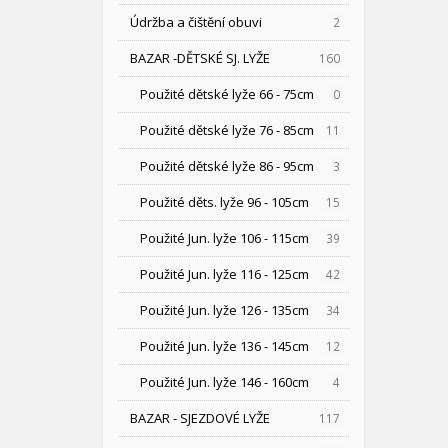
Údržba a čištění obuvi
2
BAZAR -DĚTSKÉ SJ. LYŽE
160
Použité dětské lyže 66 - 75cm
0
Použité dětské lyže 76 - 85cm
11
Použité dětské lyže 86 - 95cm
3
Použité děts. lyže 96 - 105cm
15
Použité Jun. lyže 106 - 115cm
39
Použité Jun. lyže 116 - 125cm
42
Použité Jun. lyže 126 - 135cm
34
Použité Jun. lyže 136 - 145cm
12
Použité Jun. lyže 146 - 160cm
4
BAZAR - SJEZDOVÉ LYŽE
117