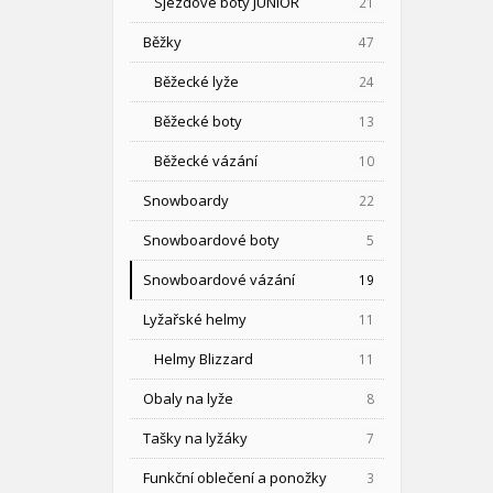
Sjezdové boty JUNIOR
21
Běžky
47
Běžecké lyže
24
Běžecké boty
13
Běžecké vázání
10
Snowboardy
22
Snowboardové boty
5
Snowboardové vázání
19
Lyžařské helmy
11
Helmy Blizzard
11
Obaly na lyže
8
Tašky na lyžáky
7
Funkční oblečení a ponožky
3