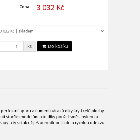
3 032 Kč
Cena:
ks
Do košíku
 perfektní oporu a tlumení nárazů díky krytí celé plochy
ti starším modelům a to díky použití směsi nylonu a
apy a ty si tak užiješ pohodlnou jízdu a rychlou odezvu