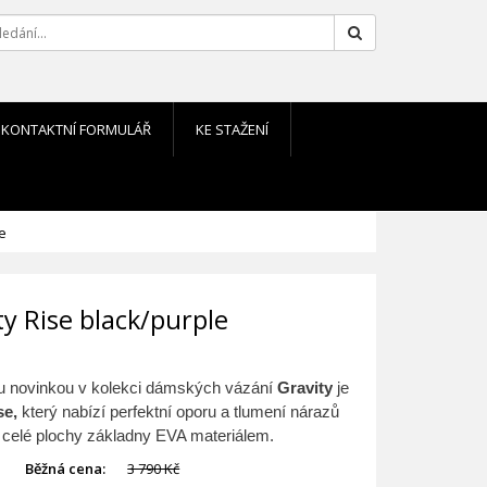
Hledat
KONTAKTNÍ FORMULÁŘ
KE STAŽENÍ
e
ty Rise black/purple
u novinkou v kolekci dámských vázání
Gravity
je
se,
který nabízí perfektní oporu a tlumení nárazů
í celé plochy základny EVA materiálem.
Běžná cena:
3 790 Kč