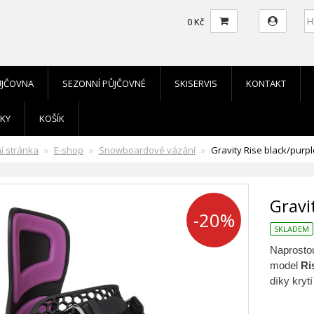
0 Kč
ŮJČOVNA
SEZONNÍ PŮJČOVNÉ
SKISERVIS
KONTAKT
KY
KOŠÍK
í stránka
E-shop
Snowboardové vázání
Gravity Rise black/purpl
Gravi
-20%
SKLADEM
Naprosto
model
Ri
díky kryt