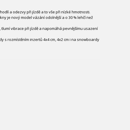
lí a odezvy při jízdě a to vše při nízké hmotnosti.
kny je nový model vázání odolnější a o 30 % lehčí než
, tlumí vibrace při jízdě a napomáhá pevnějšímu usazení
dy s rozmístěním inzertů 4x4 cm, 4x2 cm i na snowboardy