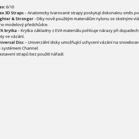
ex:
6/10
ex 3D Straps
– Anatomicky tvarované strapy poskytují dokonalou směs pohod
ghter & Stronger
- Díky nově použitým materiálům nylonu se skelnými vlá
eho modelový předchůdce.
A krytka
– Krytka základny z EVA materiálu pohlcuje nárazy při dopadech
ty ve vázání.
iversal Disc
– Univerzální disky umožňující uchycení vázání na snowboar
e systémem Channel.
stavení strapů bez použití nářadí.