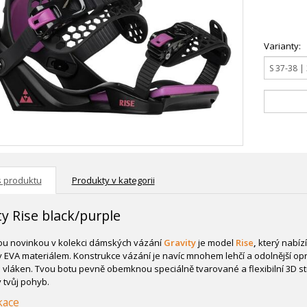
Varianty:
s produktu
Produkty v kategorii
ty Rise black/purple
u novinkou v kolekci dámských vázání
Gravity
je model
Rise
,
který nabízí
 EVA materiálem. Konstrukce vázání je navíc mnohem lehčí a odolnější opro
 vláken. Tvou botu pevně obemknou speciálně tvarované a flexibilní 3D str
 tvůj pohyb.
kace