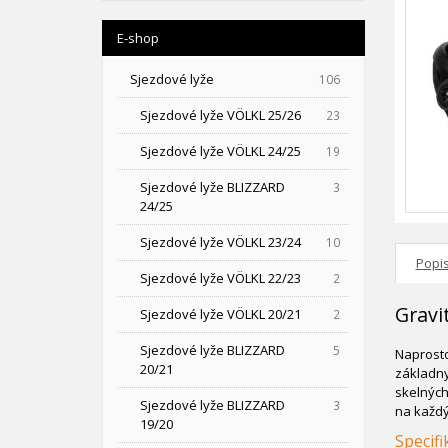
E-shop
Sjezdové lyže
106
Sjezdové lyže VÖLKL 25/26
23
Sjezdové lyže VÖLKL 24/25
19
Sjezdové lyže BLIZZARD
3
24/25
Sjezdové lyže VÖLKL 23/24
10
Popi
Sjezdové lyže VÖLKL 22/23
2
Gravi
Sjezdové lyže VÖLKL 20/21
2
Sjezdové lyže BLIZZARD
5
Naprosto
20/21
základny
skelných
Sjezdové lyže BLIZZARD
3
na každý
19/20
Specifi