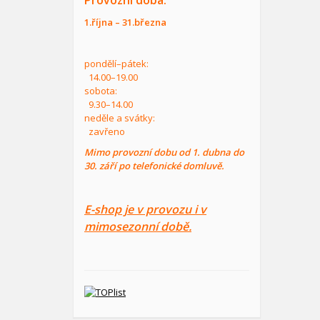
Provozní doba:
1.října – 31.března
pondělí–pátek:
14.00–19.00
sobota:
9.30–14.00
neděle a svátky:
zavřeno
Mimo provozní dobu od 1. dubna do
30. září po telefonické domluvě.
E-shop je v provozu i v
mimosezonní době.