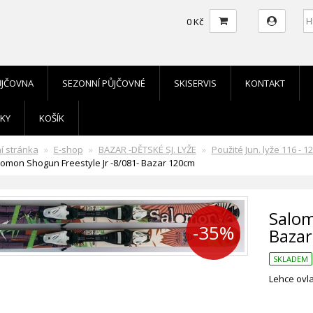
0 Kč
ŮJČOVNA
SEZONNÍ PŮJČOVNÉ
SKISERVIS
KONTAKT
KY
KOŠÍK
í stránka
E-shop
BAZAR -DĚTSKÉ SJ. LYŽE
Použité Jun. lyže 116 - 
omon Shogun Freestyle Jr -8/081- Bazar 120cm
Salom
-35%
Baza
SKLADEM
Lehce ovla