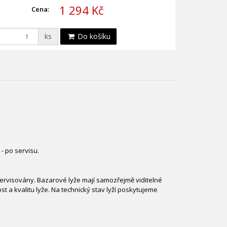
1 294 Kč
Cena:
ks
Do košíku
- po servisu.
 servisovány. Bazarové lyže mají samozřejmě viditelné
 a kvalitu lyže. Na technický stav lyží poskytujeme