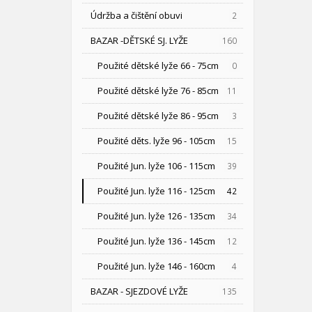
Údržba a čištění obuvi
2
BAZAR -DĚTSKÉ SJ. LYŽE
160
Použité dětské lyže 66 - 75cm
0
Použité dětské lyže 76 - 85cm
11
Použité dětské lyže 86 - 95cm
3
Použité děts. lyže 96 - 105cm
15
Použité Jun. lyže 106 - 115cm
39
Použité Jun. lyže 116 - 125cm
42
Použité Jun. lyže 126 - 135cm
34
Použité Jun. lyže 136 - 145cm
12
Použité Jun. lyže 146 - 160cm
4
BAZAR - SJEZDOVÉ LYŽE
135