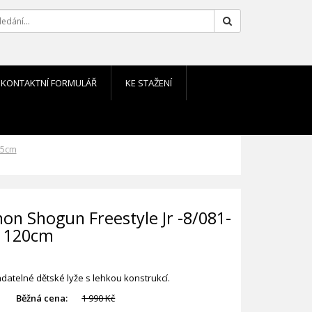
Hledat
KONTAKTNÍ FORMULÁŘ
KE STAŽENÍ
125cm
on Shogun Freestyle Jr -8/081-
r 120cm
datelné dětské lyže s lehkou konstrukcí.
Běžná cena:
1 990 Kč