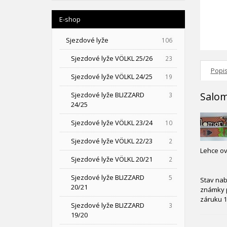
E-shop
Sjezdové lyže
106
Sjezdové lyže VÖLKL 25/26
23
Popi
Sjezdové lyže VÖLKL 24/25
19
Salom
Sjezdové lyže BLIZZARD
3
24/25
Sjezdové lyže VÖLKL 23/24
10
Sjezdové lyže VÖLKL 22/23
2
Lehce ov
Sjezdové lyže VÖLKL 20/21
2
Sjezdové lyže BLIZZARD
5
Stav nab
20/21
známky p
záruku 1
Sjezdové lyže BLIZZARD
3
19/20