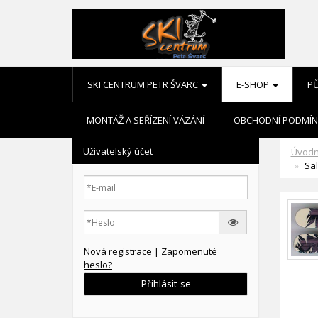
SKI CENTRUM PETR ŠVARC
E-SHOP
P
MONTÁŽ A SEŘÍZENÍ VÁZÁNÍ
OBCHODNÍ PODMÍN
Uživatelský účet
Úvodn
Sal
Nová registrace
|
Zapomenuté
heslo?
Přihlásit se