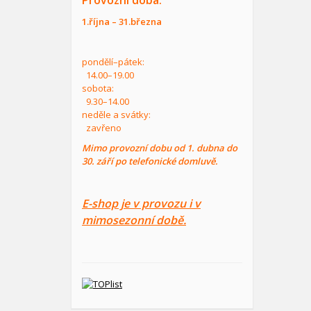
Provozní doba:
1.října – 31.března
pondělí–pátek:
14.00–19.00
sobota:
9.30–14.00
neděle a svátky:
zavřeno
Mimo provozní dobu od 1. dubna do
30. září po telefonické domluvě.
E-shop je v provozu i v
mimosezonní době.