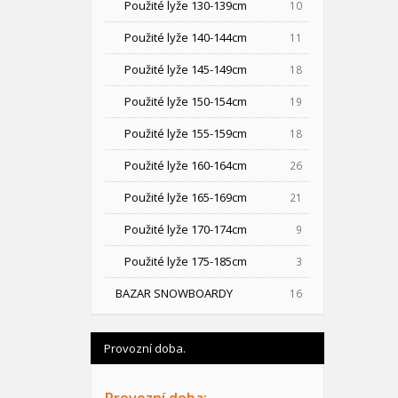
Použité lyže 130-139cm
10
Použité lyže 140-144cm
11
Použité lyže 145-149cm
18
Použité lyže 150-154cm
19
Použité lyže 155-159cm
18
Použité lyže 160-164cm
26
Použité lyže 165-169cm
21
Použité lyže 170-174cm
9
Použité lyže 175-185cm
3
BAZAR SNOWBOARDY
16
Provozní doba.