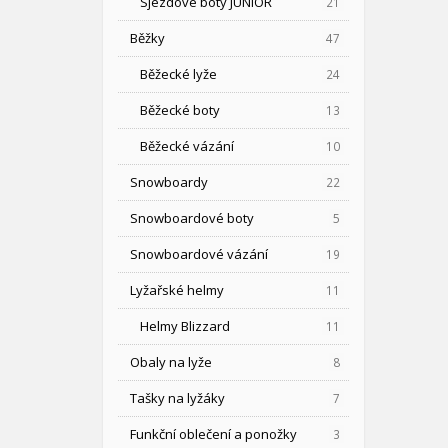
Sjezdové boty JUNIOR
21
Běžky
47
Běžecké lyže
24
Běžecké boty
13
Běžecké vázání
10
Snowboardy
22
Snowboardové boty
5
Snowboardové vázání
19
Lyžařské helmy
11
Helmy Blizzard
11
Obaly na lyže
8
Tašky na lyžáky
7
Funkční oblečení a ponožky
3