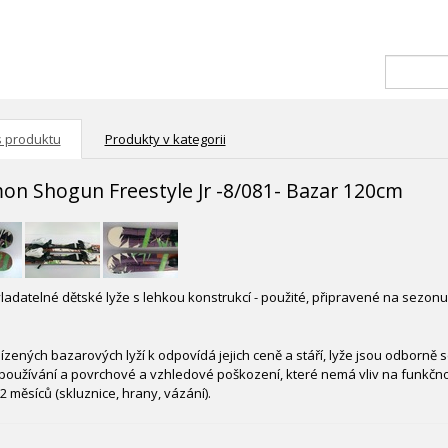
s produktu
Produkty v kategorii
on Shogun Freestyle Jr -8/081- Bazar 120cm
ladatelné dětské lyže s lehkou konstrukcí - použité, připravené na sezonu 
ízených bazarových lyží k odpovídá jejich ceně a stáří, lyže jsou odborně
oužívání a povrchové a vzhledové poškození, které nemá vliv na funkčnost
2 měsíců (skluznice, hrany, vázání).