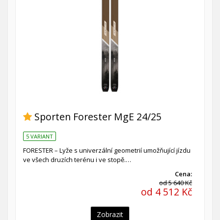
Sporten Forester MgE 24/25
5 VARIANT
FORESTER – Lyže s univerzální geometrií umožňující jízdu
ve všech druzích terénu i ve stopě.…
Cena:
od 5 640 Kč
od 4 512 Kč
Zobrazit