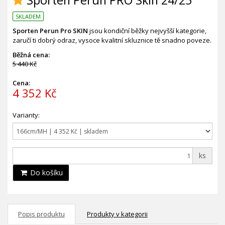
Sporten Perun PRO Skin 24/25
SKLADEM
Sporten Perun
Pro SKIN
jsou kondiční běžky nejvyšší kategorie,
zaručí ti dobrý odraz, vysoce kvalitní skluznice tě snadno poveze.
Běžná cena:
5 440 Kč
Cena:
4 352 Kč
Varianty:
ks
Do košíku
Popis produktu
Produkty v kategorii