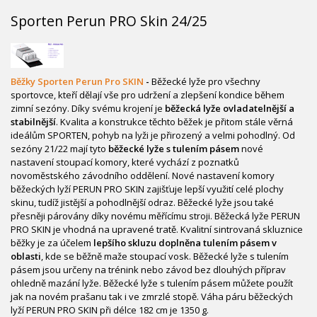
Sporten Perun PRO Skin 24/25
Běžky Sporten Perun
Pro SKIN
-
Běžecké lyže pro všechny
sportovce, kteří dělají vše pro udržení a zlepšení kondice během
zimní sezóny. Díky svému krojení je
běžecká lyže ovladatelnější a
stabilnější
. Kvalita a konstrukce těchto běžek je přitom stále věrná
ideálům SPORTEN, pohyb na lyži je přirozený a velmi pohodlný. Od
sezóny 21/22 mají tyto
běžecké lyže s tulením pásem
nové
nastavení stoupací komory, které vychází z poznatků
novoměstského závodního oddělení. Nové nastavení komory
běžeckých lyží PERUN PRO SKIN zajišťuje lepší využití celé plochy
skinu, tudíž jistější a pohodlnější odraz. Běžecké lyže jsou také
přesněji párovány díky novému měřícímu stroji. Běžecká lyže PERUN
PRO SKIN je vhodná na upravené tratě. Kvalitní sintrovaná skluznice
běžky je za účelem
lepšího skluzu doplněna tulením pásem v
oblasti
, kde se běžně maže stoupací vosk. Běžecké lyže s tulením
pásem jsou určeny na trénink nebo závod bez dlouhých příprav
ohledně mazání lyže. Běžecké lyže s tulením pásem můžete použít
jak na novém prašanu tak i ve zmrzlé stopě. Váha páru běžeckých
lyží PERUN PRO SKIN při délce 182 cm je 1350 g.