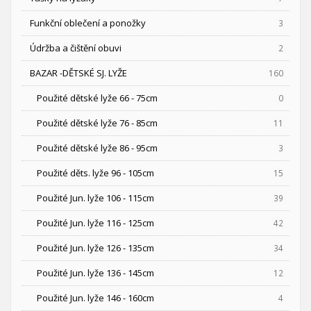
Funkční oblečení a ponožky
3
Údržba a čištění obuvi
2
BAZAR -DĚTSKÉ SJ. LYŽE
160
Použité dětské lyže 66 - 75cm
0
Použité dětské lyže 76 - 85cm
11
Použité dětské lyže 86 - 95cm
3
Použité děts. lyže 96 - 105cm
15
Použité Jun. lyže 106 - 115cm
39
Použité Jun. lyže 116 - 125cm
42
Použité Jun. lyže 126 - 135cm
34
Použité Jun. lyže 136 - 145cm
12
Použité Jun. lyže 146 - 160cm
4