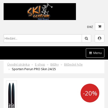
0 Kč
Hledat
Menu
Úvodní stránka
E-shop
Běžky
Běžecké lyže
Sporten Perun PRO Skin 24/25
-20%