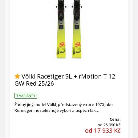
Völkl Racetiger SL + rMotion T 12
GW Red 25/26
3 VARIANTY
Žádný jiný model Völkl, představený v roce 1970 jako
Renntiger, neztělesňuje výkon a úspěch tak…
Cena:
od 25 990 Kč
od 17 933 Kč