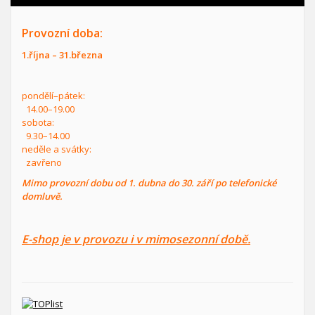
Provozní doba:
1.října – 31.března
pondělí–pátek:
14.00–19.00
sobota:
9.30–14.00
neděle a svátky:
zavřeno
Mimo provozní dobu od 1. dubna do 30. září po telefonické
domluvě.
E-shop je v provozu i v mimosezonní době.