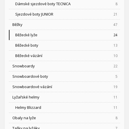
Dámské sjezdové boty TECNICA
8
Sjezdové boty JUNIOR
21
Běžky
47
Běžecké lyže
24
Běžecké boty
13
Běžecké vázání
10
Snowboardy
22
Snowboardové boty
5
Snowboardové vázání
19
Lyžařské helmy
11
Helmy Blizzard
11
Obaly na lyže
8
Tašky na lyžáky
7