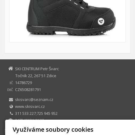
SKI CENTRUM Petr Švarc
Točník 22, 267 51 Zdice
14786729
IČ
CZ6508281791
DIČ
skisvarc@seznam.cz
www.skisvarc.cz
311 533 227;725 945 952
247548131/0100
Využíváme soubory cookies
SKI CENTRUM Petr Švarc