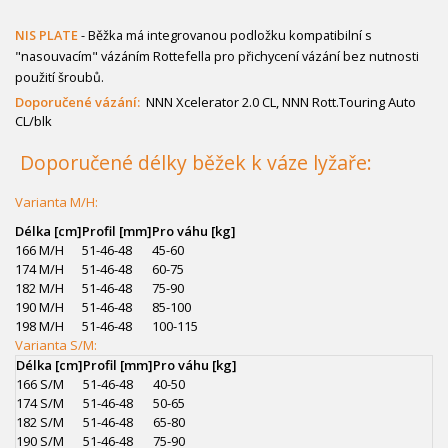
NIS PLATE
- Běžka má integrovanou podložku kompatibilní s
"nasouvacím" vázáním Rottefella pro přichycení vázání bez nutnosti
použití šroubů.
Doporučené vázání:
NNN Xcelerator 2.0 CL, NNN Rott.Touring Auto
CL/blk
Doporučené délky běžek k váze lyžaře:
Varianta M/H:
Délka [cm]
Profil [mm]
Pro váhu [kg]
166 M/H
51-46-48
45-60
174 M/H
51-46-48
60-75
182 M/H
51-46-48
75-90
190 M/H
51-46-48
85-100
198 M/H
51-46-48
100-115
Varianta S/M:
Délka [cm]
Profil [mm]
Pro váhu [kg]
166 S/M
51-46-48
40-50
174 S/M
51-46-48
50-65
182 S/M
51-46-48
65-80
190 S/M
51-46-48
75-90