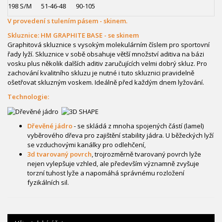
198 S/M
51-46-48
90-105
V provedení s tulením pásem - skinem.
Skluznice: HM GRAPHITE BASE - se skinem
Graphitová skluznice s vysokým molekulárním číslem pro sportovní
řady lyží. Skluznice v sobě obsahuje větší množství aditiva na bázi
vosku plus několik dalších aditiv zaručujících velmi dobrý skluz. Pro
zachování kvalitního skluzu je nutné i tuto skluznici pravidelně
ošetřovat skluzným voskem. Ideálně před každým dnem lyžování.
Technologie:
Dřevěné jádro
- se skládá z mnoha spojených částí (lamel)
vyběrového dřeva pro zajištění stability jádra. U běžeckých lyží
se vzduchovými kanálky pro odlehčení,
3d tvarovaný povrch
, trojrozměrně tvarovaný povrch lyže
nejen vylepšuje vzhled, ale především významně zvyšuje
torzní tuhost lyže a napomáhá správnému rozložení
fyzikálních sil.