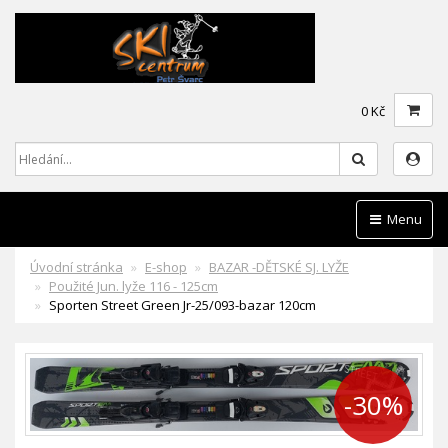
0 Kč
Hledat
Menu
Úvodní stránka
E-shop
BAZAR -DĚTSKÉ SJ. LYŽE
Použité Jun. lyže 116 - 125cm
Sporten Street Green Jr-25/093-bazar 120cm
-30%