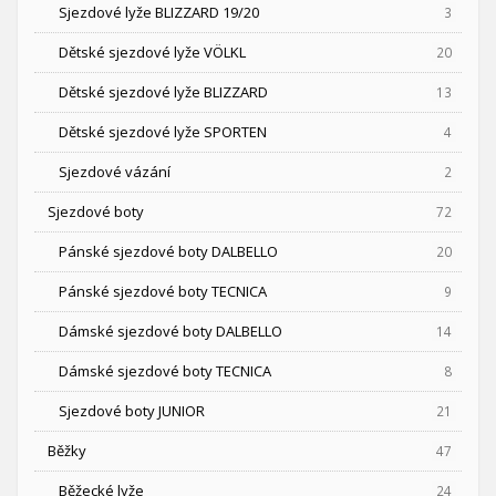
Sjezdové lyže BLIZZARD 19/20
3
Dětské sjezdové lyže VÖLKL
20
Dětské sjezdové lyže BLIZZARD
13
Dětské sjezdové lyže SPORTEN
4
Sjezdové vázání
2
Sjezdové boty
72
Pánské sjezdové boty DALBELLO
20
Pánské sjezdové boty TECNICA
9
Dámské sjezdové boty DALBELLO
14
Dámské sjezdové boty TECNICA
8
Sjezdové boty JUNIOR
21
Běžky
47
Běžecké lyže
24