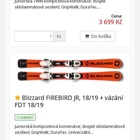
Juniorská TWIN kompozitová konstrukce; dvojité
sklolaminátové zesílení; GripWalk; DuraTec.…
Cena:
3 699 Kč
ks
Do košíku
Blizzard FIREBIRD JR, 18/19 + vázání
FDT 18/19
5 VARIANT
Juniorská kompozitová konstrukce; dvojité sklolaminátové
zesílení; GripWalk; DuraTec. Univerzální…