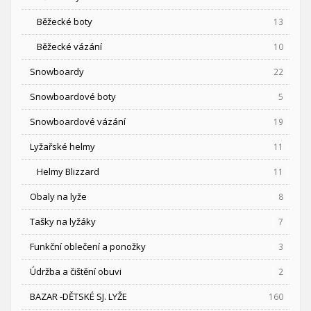
Běžecké boty
13
Běžecké vázání
10
Snowboardy
22
Snowboardové boty
5
Snowboardové vázání
19
Lyžařské helmy
11
Helmy Blizzard
11
Obaly na lyže
8
Tašky na lyžáky
7
Funkční oblečení a ponožky
3
Údržba a čištění obuvi
2
BAZAR -DĚTSKÉ SJ. LYŽE
160