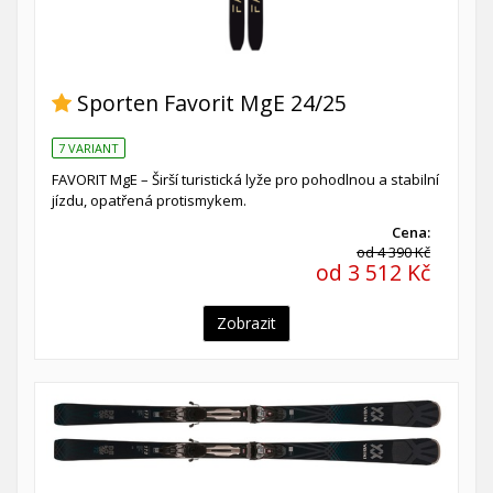
Sporten Favorit MgE 24/25
7 VARIANT
FAVORIT MgE – Širší turistická lyže pro pohodlnou a stabilní
jízdu, opatřená protismykem.
Cena:
od 4 390 Kč
od 3 512 Kč
Zobrazit