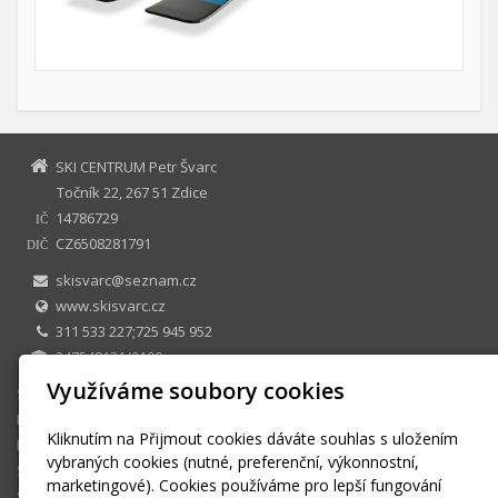
SKI CENTRUM Petr Švarc
Točník 22, 267 51 Zdice
14786729
IČ
CZ6508281791
DIČ
skisvarc@seznam.cz
www.skisvarc.cz
311 533 227;725 945 952
247548131/0100
Využíváme soubory cookies
SKI CENTRUM Petr Švarc
E-shop
Kliknutím na Přijmout cookies dáváte souhlas s uložením
Půjčovna
vybraných cookies (nutné, preferenční, výkonnostní,
Sezonní půjčovné
marketingové). Cookies používáme pro lepší fungování
Skiservis