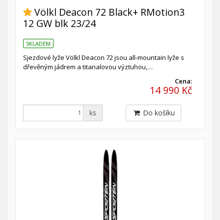
Völkl Deacon 72 Black+ RMotion3
12 GW blk 23/24
SKLADEM
Sjezdové lyže Völkl Deacon 72 jsou all-mountain lyže s
dřevěným jádrem a titanalovou výztuhou,…
Cena:
14 990 Kč
ks
Do košíku