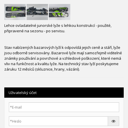
Lehce ovladatelné junorské lyže s lehkou konstrukcí - použité,
připravené na sezonu - po servisu.
Stav nabízených bazarových lyží k odpovídá jejich ceně a stáří, lyže
jsou odborně servisovány. Bazarové lyže mají samozřejmě viditelné
známky používání a povrchové a vzhledové poškození, které nemá
vliv na funkčnost a kvalitu lyže. Na technický stav lyží poskytujeme
záruku 12 měsíců (skluznice, hrany, vázání).
Uživatelský účet