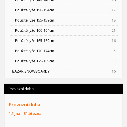
Použité lyže 150-154cm
19
Použité lyže 155-159cm
18
Použité lyže 160-164cm
21
Použité lyže 165-169cm
16
Použité lyže 170-174cm
5
Použité lyže 175-185cm
3
BAZAR SNOWBOARDY
16
Provozní doba.
Provozní doba:
1.října – 31.března