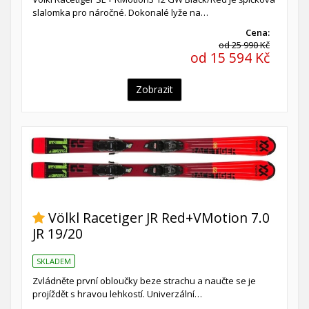
slalomka pro náročné. Dokonalé lyže na…
Cena:
od 25 990 Kč
od 15 594 Kč
Zobrazit
Völkl Racetiger JR Red+VMotion 7.0
JR 19/20
SKLADEM
Zvládněte první obloučky beze strachu a naučte se je
projíždět s hravou lehkostí. Univerzální…