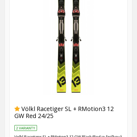
Völkl Racetiger SL + RMotion3 12
GW Red 24/25
2 VARIANTY
Volkl Racetiger SL + RMotion3 12 GW Black/Red je špičková