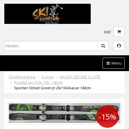
0 Kč
Hledat
Menu
Úvodní stránka
E-shop
BAZAR -DĚTSKÉ SJ. LYŽE
Použité Jun. lyže 136 - 145cm
Sporten Street Green Jr-26/134-bazar 140cm
-15%