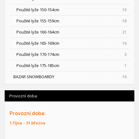
Použité lyže 150-154cm
19
Použité lyže 155-159cm
18
Použité lyže 160-164cm
21
Použité lyže 165-169cm
16
Použité lyže 170-174cm
3
Použité lyže 175-185cm
1
BAZAR SNOWBOARDY
16
Provozní doba.
Provozní doba:
1.října – 31.března