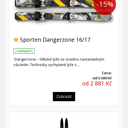
-15%
Sporten Dangerzone 16/17
3 VARIANTY
Dangerzone – Dětské lyže se snadno nastavitelným
vázáním. Technicky vychytané lyže s…
Cena:
od 3 389 Kč
od 2 881 Kč
Zobrazit