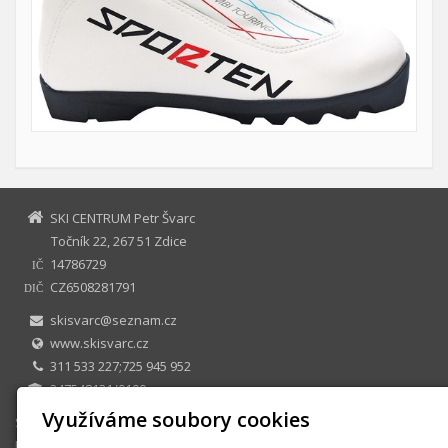
SKI CENTRUM Petr Švarc
Točník 22, 267 51 Zdice
14786729
IČ
CZ6508281791
DIČ
skisvarc@seznam.cz
www.skisvarc.cz
311 533 227;725 945 952
247548131/0100
Využíváme soubory cookies
SKI CENTRUM Petr Švarc
E-shop