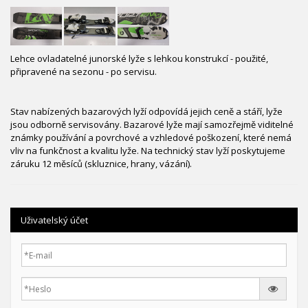
Lehce ovladatelné junorské lyže s lehkou konstrukcí - použité,
připravené na sezonu - po servisu.
Stav nabízených bazarových lyží odpovídá jejich ceně a stáří, lyže
jsou odborně servisovány. Bazarové lyže mají samozřejmě viditelné
známky používání a povrchové a vzhledové poškození, které nemá
vliv na funkčnost a kvalitu lyže. Na technický stav lyží poskytujeme
záruku 12 měsíců (skluznice, hrany, vázání).
Uživatelský účet