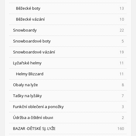
Běžecké boty
13
Běžecké vázání
10
Snowboardy
22
Snowboardové boty
5
Snowboardové vázání
19
Lyžařské helmy
11
Helmy Blizzard
11
Obaly na lyže
8
Tašky na lyžáky
7
Funkční oblečení a ponožky
3
Údržba a čištění obuvi
2
BAZAR -DĚTSKÉ SJ. LYŽE
160