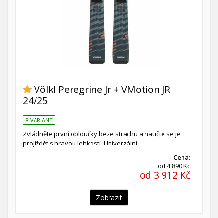
Völkl Peregrine Jr + VMotion JR
24/25
8 VARIANT
Zvládněte první obloučky beze strachu a naučte se je
projíždět s hravou lehkostí. Univerzální…
Cena:
od 4 890 Kč
od 3 912 Kč
Zobrazit