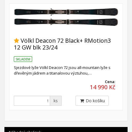
Völkl Deacon 72 Black+ RMotion3
12 GW blk 23/24
SKLADEM
Sjezdové lyže Völkl Deacon 72 jsou all-mountain lyže s
dřevěným jádrem a titanalovou výztuhou,…
Cena:
14 990 Kč
ks
Do košíku