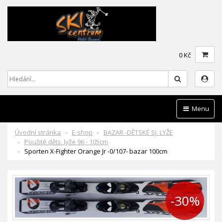
0 Kč
Hledat
Menu
Úvodní stránka
E-shop
BAZAR -DĚTSKÉ SJ. LYŽE
Použité děts. lyže 96 - 105cm
Sporten X-Fighter Orange Jr -0/107- bazar 100cm
-30%