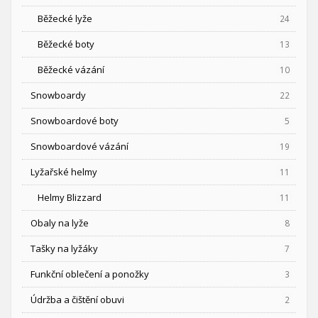
Běžecké lyže
24
Běžecké boty
13
Běžecké vázání
10
Snowboardy
22
Snowboardové boty
5
Snowboardové vázání
19
Lyžařské helmy
11
Helmy Blizzard
11
Obaly na lyže
8
Tašky na lyžáky
7
Funkční oblečení a ponožky
3
Údržba a čištění obuvi
2