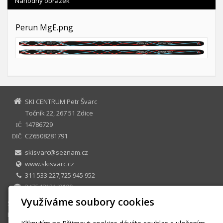
Náhodný obrázek
Perun MgE.png
SKI CENTRUM Petr Švarc
Točník 22, 267 51 Zdice
14786729
IČ
CZ6508281791
DIČ
skisvarc@seznam.cz
www.skisvarc.cz
311 533 227;725 945 952
247548131/0100
Využíváme soubory cookies
SKI CENTRUM Petr Švarc
E-shop