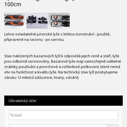
100cm
Lehce ovladatelné junorské lyže s lehkou konstrukcí - použité,
připravené na sezonu - po servisu.
Stav nabízených bazarových lyží k odpovídá jejich ceně a stáří, lyže
jsou odborně servisovány. Bazarové lyže mají samozřejmě viditelné
známky používání a povrchové a vzhledové poškození, které nemá
vliv na funkčnost a kvalitu lyže. Na technický stav lyží poskytujeme
záruku 12 měsíců (skluznice, hrany, vázání).
Uživatelský účet