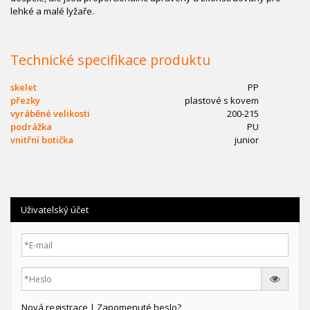
lehké a malé lyžaře.
Technické specifikace produktu
skelet
PP
přezky
plastové s kovem
vyráběné velikosti
200-215
podrážka
PU
vnitřní botička
junior
Uživatelský účet
Nová registrace
|
Zapomenuté heslo?