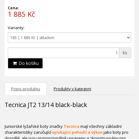
Cena:
1 885 Kč
Varianty:
ks
Do košíku
Popis produktu
Produkty v kategorii
Tecnica JT2 13/14 black-black
Juniorské lyžařské boty značky
Tecnica
mají všechny základní
charakteristiky zaručující
vynikající pohodlí a výkon
jako boty pro
dospělé, ale jsou proporcionálně upraveny a zkonstruovány pro