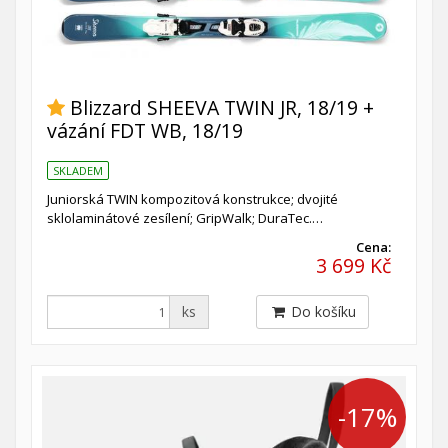
Blizzard SHEEVA TWIN JR, 18/19 +
vázání FDT WB, 18/19
SKLADEM
Juniorská TWIN kompozitová konstrukce; dvojité
sklolaminátové zesílení; GripWalk; DuraTec.…
Cena:
3 699 Kč
ks
Do košíku
-17%