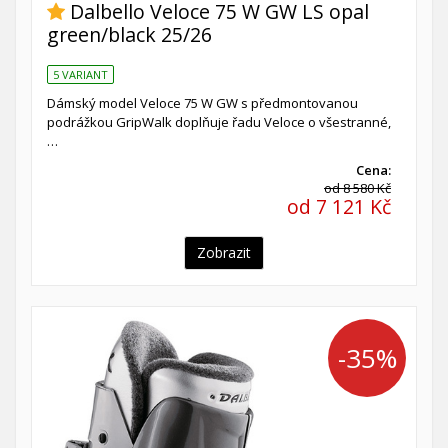
Dalbello Veloce 75 W GW LS opal
green/black 25/26
5 VARIANT
Dámský model Veloce 75 W GW s předmontovanou
podrážkou GripWalk doplňuje řadu Veloce o všestranné,
…
Cena:
od 8 580 Kč
od 7 121 Kč
Zobrazit
-35%