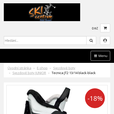
0 Kč
Hledat
Menu
Úvodní stránka
E-shop
Sjezdové boty
Sjezdové boty JUNIOR
Tecnica JT2 13/14 black-black
-18%