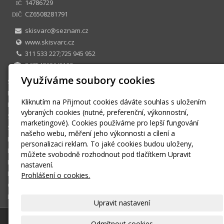
14786729
IČ
CZ6508281791
DIČ
skisvarc@seznam.cz
www.skisvarc.cz
311 533 227;725 945 952
247548131/0100
Využíváme soubory cookies
SKI CENTRUM Petr Švarc
E-shop
Kliknutím na Přijmout cookies dáváte souhlas s uložením
Půjčovna
vybraných cookies (nutné, preferenční, výkonnostní,
Sezonní půjčovné
marketingové). Cookies používáme pro lepší fungování
Skiservis
našeho webu, měření jeho výkonnosti a cílení a
Kontakt
personalizaci reklam. To jaké cookies budou uloženy,
Kontaktní formulář
můžete svobodně rozhodnout pod tlačítkem Upravit
Ke stažení
nastavení.
Montáž a seřízení vázání
Prohlášení o cookies.
OBCHODNÍ PODMÍNKY
Košík
Upravit nastavení
© 2026
SKI CENTRUM Petr Švarc
|
Mapa webu
Odmítnout cookies