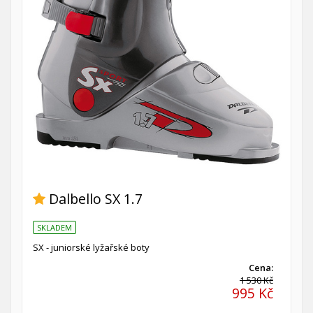
Dalbello SX 1.7
SKLADEM
SX - juniorské lyžařské boty
Cena:
1 530 Kč
995 Kč