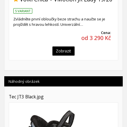
5 VARIANT
Zvládněte první obloučky beze strachu a naučte se je
projíždět s hravou lehkostí. Univerzální…
Cena:
od 3 290 Kč
Zobrazit
Náhodný obrázek
Tec JT3 Black.jpg