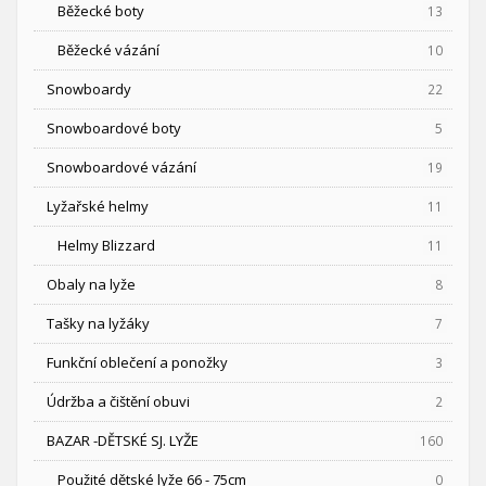
Běžecké boty
13
Běžecké vázání
10
Snowboardy
22
Snowboardové boty
5
Snowboardové vázání
19
Lyžařské helmy
11
Helmy Blizzard
11
Obaly na lyže
8
Tašky na lyžáky
7
Funkční oblečení a ponožky
3
Údržba a čištění obuvi
2
BAZAR -DĚTSKÉ SJ. LYŽE
160
Použité dětské lyže 66 - 75cm
0