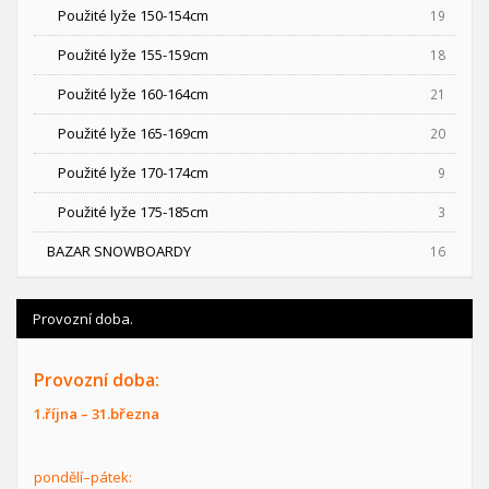
Použité lyže 150-154cm
19
Použité lyže 155-159cm
18
Použité lyže 160-164cm
21
Použité lyže 165-169cm
20
Použité lyže 170-174cm
9
Použité lyže 175-185cm
3
BAZAR SNOWBOARDY
16
Provozní doba.
Provozní doba:
1.října – 31.března
pondělí–pátek: