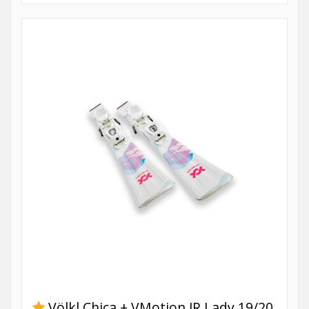
Völkl Chica + VMotion JR Lady 19/20