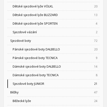
Dětské sjezdové lyže VÖLKL
20
Dětské sjezdové lyže BLIZZARD
13
Dětské sjezdové lyže SPORTEN
4
Sjezdové vázání
2
Sjezdové boty
72
Pánské sjezdové boty DALBELLO
20
Pánské sjezdové boty TECNICA
9
Dámské sjezdové boty DALBELLO
14
Dámské sjezdové boty TECNICA
8
Sjezdové boty JUNIOR
21
Běžky
47
Běžecké lyže
24