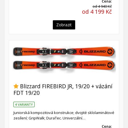
Cena:
od 4 940 Kč
od 4 199 Kč
Zobrazit
Blizzard FIREBIRD JR, 19/20 + vázání
FDT 19/20
4 VARIANTY
Juniorská kompozitová konstrukce; dvojité sklolaminátové
zesílení; GripWalk; DuraTec. Univerzální…
Cena: