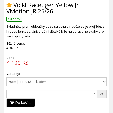
Völkl Racetiger Yellow Jr +
VMotion JR 25/26
SKLADEM
Zvládněte první obloučky beze strachu a naučte se je projíždět s
hravou lehkostí. Univerzální dětské lyže na upravené svahy pro
začínající lyžaře.
Běžná cena:
4 940 Kč
Cena:
4 199 Kč
Varianty:
ks
Do košíku