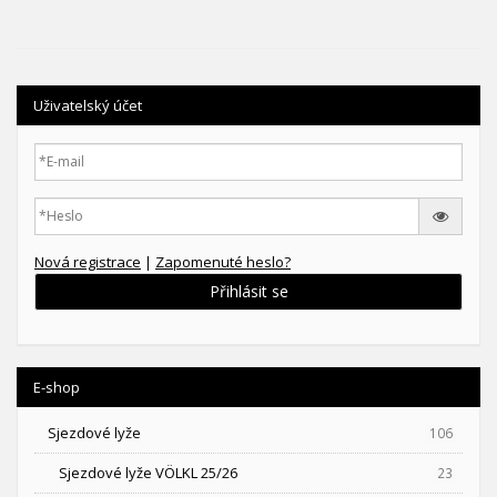
Uživatelský účet
Nová registrace
|
Zapomenuté heslo?
Přihlásit se
E-shop
Sjezdové lyže
106
Sjezdové lyže VÖLKL 25/26
23