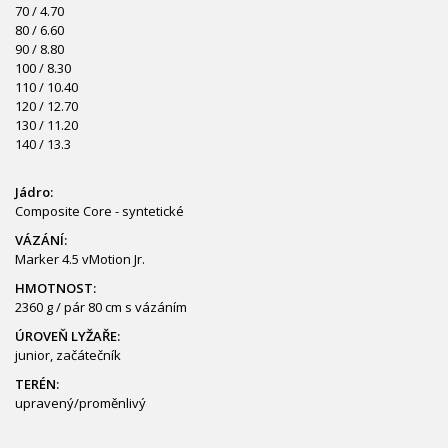
70 / 4.70
80 / 6.60
90 / 8.80
100 / 8.30
110 / 10.40
120 / 12.70
130 / 11.20
140 / 13.3
Jádro:
Composite Core - syntetické
VÁZÁNÍ:
Marker 4.5 vMotion Jr.
HMOTNOST:
2360 g / pár 80 cm s vázáním
ÚROVEŇ LYŽAŘE:
junior, začátečník
TERÉN:
upravený/proměnlivý