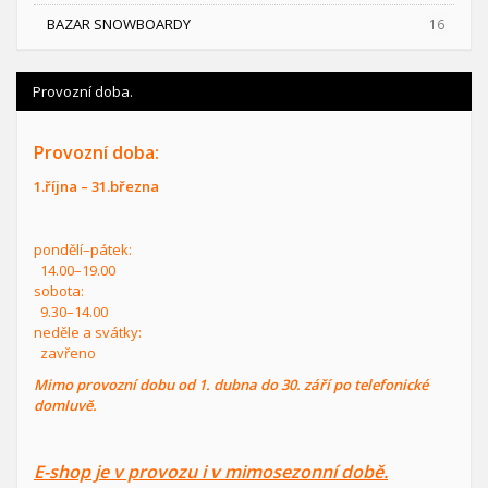
BAZAR SNOWBOARDY
16
Provozní doba.
Provozní doba:
1.října – 31.března
pondělí–pátek:
14.00–19.00
sobota:
9.30–14.00
neděle a svátky:
zavřeno
Mimo provozní dobu od 1. dubna do 30. září po telefonické
domluvě.
E-shop je v provozu i v mimosezonní době.