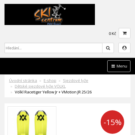
0 Kč
Hledat
Menu
Úvodní stránka
E-shop
Sjezdové lyže
Dětské sjezdové lyže VÖLKL
Völkl Racetiger Yellow Jr + VMotion JR 25/26
-15%