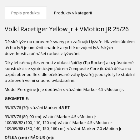
Popis produktu
Produkty v kategorii
Völkl Racetiger Yellow Jr + VMotion JR 25/26
Dětské lyže na upravené svahy pro začínající lyžaře. Hlavním úkolem
těchto lyží je umožnit snadné a rychlé osvojení lyžařských
dovedností a přinášet radost z lyžování.
Díky lehkému přizvednutí v oblasti špičky (Tip Rocker) a uzpůsobené
konstrukci se syntetickým jádrem Composite Core (každá délka má
uzpůsobenou flexi dle očekávané váhy lyžaře), jsou tyto lyže stabilní
a zároveň velmi snadno ovladatelné.
Model Peregrine Jr je dodáván s vázáním Marker 4.5 vMotion Jr.
GEOMETRIE:
93/67/76 (70) vázání Marker 4.5 RTL
93/67/76 (80, 90 cm) vázání Marker 4.5 vMotion Jr
100/68/82 (100, 110, 120 cm) vázání Marker 4.5 vMotion Jr
109/69/88 (130, 140, 150, 160 cm ) vázání Marker 7.0 vMotion Jr
DÉLKA (cm) / RÁDIUS (m):