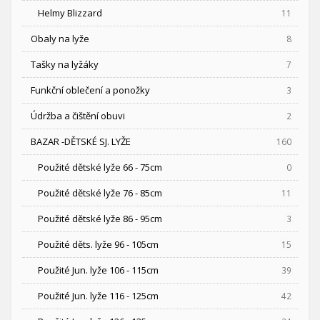
Helmy Blizzard
11
Obaly na lyže
8
Tašky na lyžáky
7
Funkční oblečení a ponožky
3
Údržba a čištění obuvi
2
BAZAR -DĚTSKÉ SJ. LYŽE
160
Použité dětské lyže 66 - 75cm
0
Použité dětské lyže 76 - 85cm
11
Použité dětské lyže 86 - 95cm
3
Použité děts. lyže 96 - 105cm
15
Použité Jun. lyže 106 - 115cm
39
Použité Jun. lyže 116 - 125cm
42