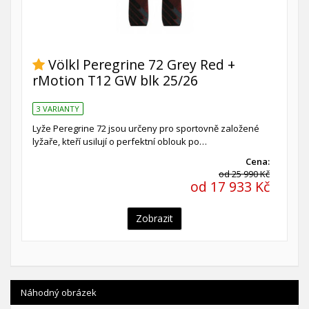
Völkl Peregrine 72 Grey Red +
rMotion T12 GW blk 25/26
3 VARIANTY
Lyže Peregrine 72 jsou určeny pro sportovně založené
lyžaře, kteří usilují o perfektní oblouk po…
Cena:
od 25 990 Kč
od 17 933 Kč
Zobrazit
Náhodný obrázek