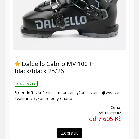
Dalbello Cabrio MV 100 IF
black/black 25/26
3 VARIANTY
Freerideři i zkušení all-mountain lyžaři si zamilují vysoce
kvalitní a výkonné boty Cabrio…
Cena:
od 11 700 Kč
od 7 605 Kč
Zobrazit