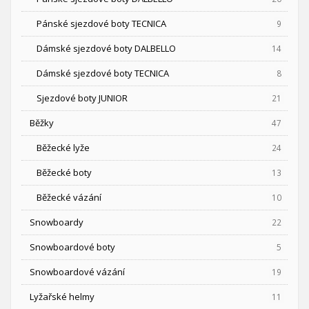
Pánské sjezdové boty TECNICA
9
Dámské sjezdové boty DALBELLO
14
Dámské sjezdové boty TECNICA
8
Sjezdové boty JUNIOR
21
Běžky
47
Běžecké lyže
24
Běžecké boty
13
Běžecké vázání
10
Snowboardy
22
Snowboardové boty
5
Snowboardové vázání
19
Lyžařské helmy
11