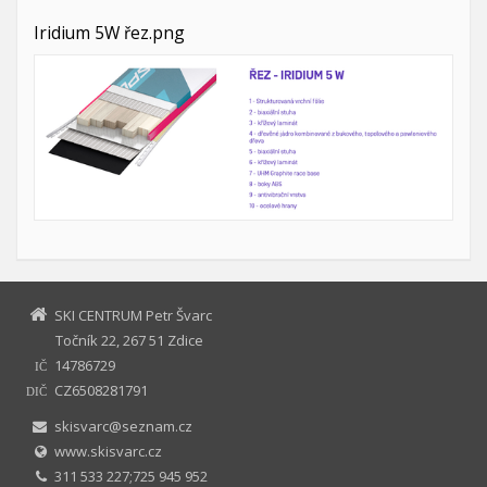
Iridium 5W řez.png
SKI CENTRUM Petr Švarc
Točník 22, 267 51 Zdice
14786729
IČ
CZ6508281791
DIČ
skisvarc@seznam.cz
www.skisvarc.cz
311 533 227;725 945 952