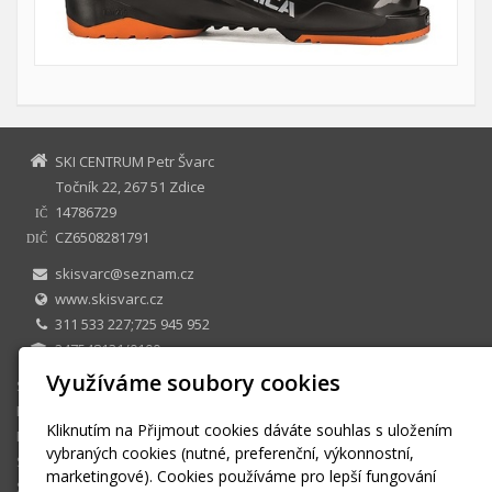
SKI CENTRUM Petr Švarc
Točník 22, 267 51 Zdice
14786729
IČ
CZ6508281791
DIČ
skisvarc@seznam.cz
www.skisvarc.cz
311 533 227;725 945 952
247548131/0100
Využíváme soubory cookies
SKI CENTRUM Petr Švarc
E-shop
Kliknutím na Přijmout cookies dáváte souhlas s uložením
Půjčovna
vybraných cookies (nutné, preferenční, výkonnostní,
Sezonní půjčovné
marketingové). Cookies používáme pro lepší fungování
Skiservis