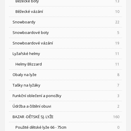
Běžecké boty
13
Běžecké vázání
10
Snowboardy
22
Snowboardové boty
5
Snowboardové vázání
19
Lyžařské helmy
11
Helmy Blizzard
11
Obaly na lyže
8
Tašky na lyžáky
7
Funkční oblečení a ponožky
3
Údržba a čištění obuvi
2
BAZAR -DĚTSKÉ SJ. LYŽE
160
Použité dětské lyže 66 - 75cm
0