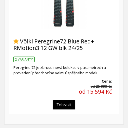
Völkl Peregrine72 Blue Red+
RMotion3 12 GW blk 24/25
2 VARIANTY
Peregrine 72 je zbrusu nová kolekce v parametrech a
provedení předchozího velmi úspěšného modelu…
Cena:
od 25 990 Kč
od 15 594 Kč
Zobrazit