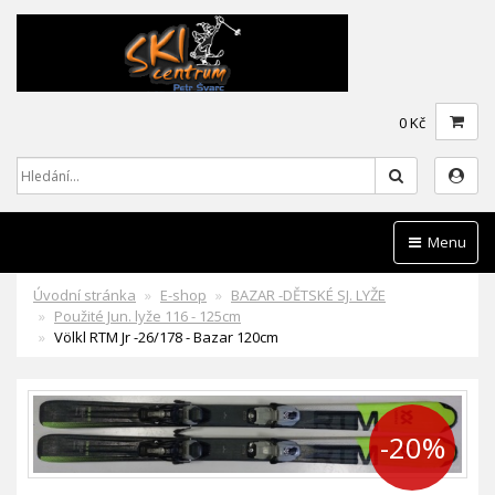
0 Kč
Hledat
Menu
Úvodní stránka
E-shop
BAZAR -DĚTSKÉ SJ. LYŽE
Použité Jun. lyže 116 - 125cm
Völkl RTM Jr -26/178 - Bazar 120cm
-20%