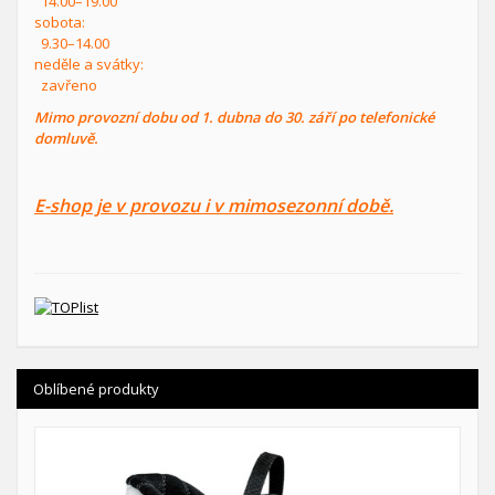
14.00–19.00
sobota:
9.30–14.00
neděle a svátky:
zavřeno
Mimo provozní dobu od 1. dubna do 30. září po telefonické
domluvě.
E-shop je v provozu i v mimosezonní době.
Oblíbené produkty