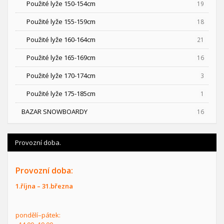
Použité lyže 150-154cm
19
Použité lyže 155-159cm
18
Použité lyže 160-164cm
21
Použité lyže 165-169cm
16
Použité lyže 170-174cm
3
Použité lyže 175-185cm
1
BAZAR SNOWBOARDY
16
Provozní doba.
Provozní doba:
1.října – 31.března
pondělí–pátek: