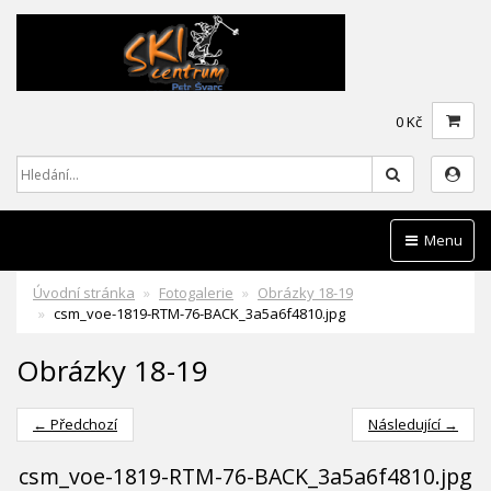
0 Kč
Hledat
Menu
Úvodní stránka
Fotogalerie
Obrázky 18-19
csm_voe-1819-RTM-76-BACK_3a5a6f4810.jpg
Obrázky 18-19
← Předchozí
Následující →
csm_voe-1819-RTM-76-BACK_3a5a6f4810.jpg