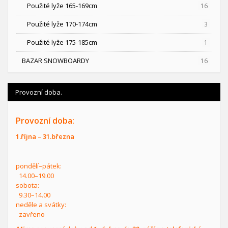
Použité lyže 165-169cm
16
Použité lyže 170-174cm
3
Použité lyže 175-185cm
1
BAZAR SNOWBOARDY
16
Provozní doba.
Provozní doba:
1.října – 31.března
pondělí–pátek:
14.00–19.00
sobota:
9.30–14.00
neděle a svátky:
zavřeno