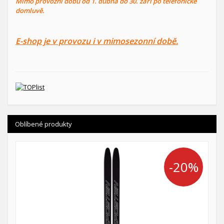
Mimo provozní dobu od 1. dubna do 30. září po telefonické
domluvě.
E-shop je v provozu i v mimosezonní době.
Oblíbené produkty
-20%