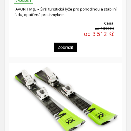
7 VARIANT
FAVORIT MgE – Širší turistická lyže pro pohodlnou a stabilní
jízdu, opatřená protismykem.
Cena:
od 4 390 Kč
od 3 512 Kč
Zobrazit