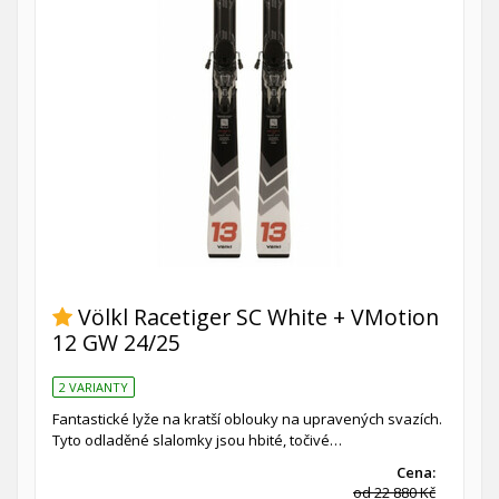
Völkl Racetiger SC White + VMotion
12 GW 24/25
2 VARIANTY
Fantastické lyže na kratší oblouky na upravených svazích.
Tyto odladěné slalomky jsou hbité, točivé…
Cena:
od 22 880 Kč