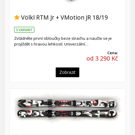
Völkl RTM Jr + VMotion JR 18/19
5 VARIANT
Zvládněte první obloučky beze strachu a naučte se je
projíždět s hravou lehkostí. Univerzální…
Cena:
od 3 290 Kč
Zobrazit