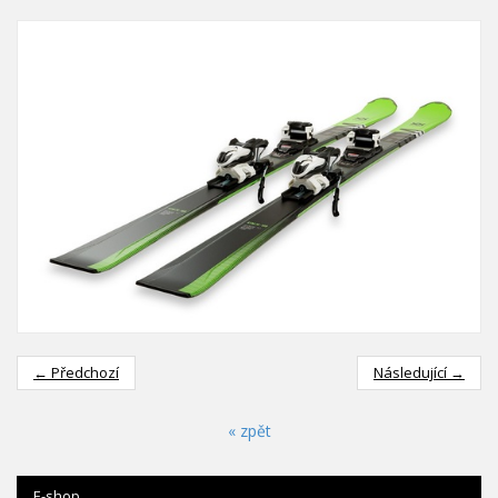
← Předchozí
Následující →
« zpět
E-shop