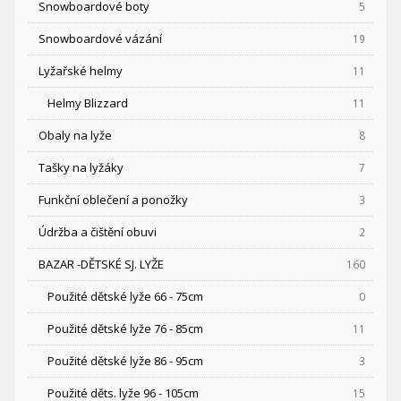
Snowboardové boty
5
Snowboardové vázání
19
Lyžařské helmy
11
Helmy Blizzard
11
Obaly na lyže
8
Tašky na lyžáky
7
Funkční oblečení a ponožky
3
Údržba a čištění obuvi
2
BAZAR -DĚTSKÉ SJ. LYŽE
160
Použité dětské lyže 66 - 75cm
0
Použité dětské lyže 76 - 85cm
11
Použité dětské lyže 86 - 95cm
3
Použité děts. lyže 96 - 105cm
15