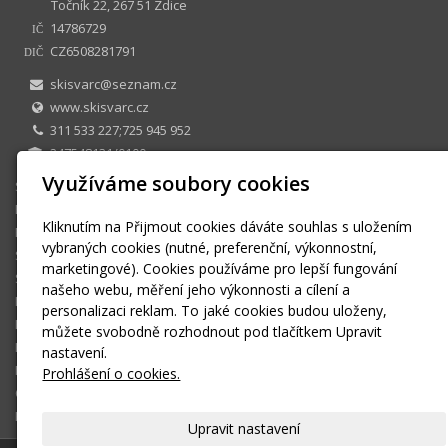
Točník 22, 267 51 Zdice
14786729
IČ
CZ6508281791
DIČ
skisvarc@seznam.cz
www.skisvarc.cz
311 533 227;725 945 952
247548131/0100
Využíváme soubory cookies
SKI CENTRUM Petr Švarc
E-shop
Kliknutím na Přijmout cookies dáváte souhlas s uložením
Půjčovna
vybraných cookies (nutné, preferenční, výkonnostní,
Sezonní půjčovné
marketingové). Cookies používáme pro lepší fungování
Skiservis
našeho webu, měření jeho výkonnosti a cílení a
Kontakt
personalizaci reklam. To jaké cookies budou uloženy,
Kontaktní formulář
můžete svobodně rozhodnout pod tlačítkem Upravit
Ke stažení
nastavení.
Montáž a seřízení vázání
Prohlášení o cookies.
OBCHODNÍ PODMÍNKY
Košík
Upravit nastavení