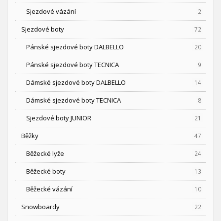
Sjezdové vázání
2
Sjezdové boty
72
Pánské sjezdové boty DALBELLO
20
Pánské sjezdové boty TECNICA
9
Dámské sjezdové boty DALBELLO
14
Dámské sjezdové boty TECNICA
8
Sjezdové boty JUNIOR
21
Běžky
47
Běžecké lyže
24
Běžecké boty
13
Běžecké vázání
10
Snowboardy
22