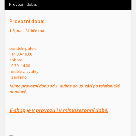
Provozní doba.
Provozní doba:
1.října – 31.března
pondělí–pátek:
14.00–19.00
sobota:
9.30–14.00
neděle a svátky:
zavřeno
Mimo provozní dobu od 1. dubna do 30. září po telefonické
domluvě.
E-shop je v provozu i v mimosezonní době.