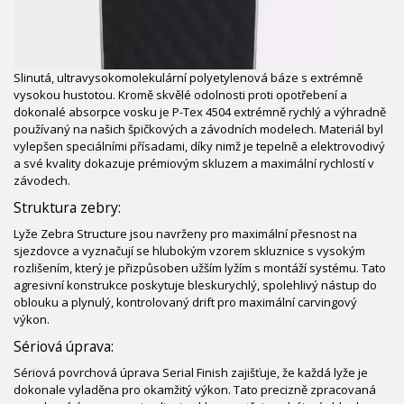
Slinutá, ultravysokomolekulární polyetylenová báze s extrémně
vysokou hustotou. Kromě skvělé odolnosti proti opotřebení a
dokonalé absorpce vosku je P-Tex 4504 extrémně rychlý a výhradně
používaný na našich špičkových a závodních modelech. Materiál byl
vylepšen speciálními přísadami, díky nimž je tepelně a elektrovodivý
a své kvality dokazuje prémiovým skluzem a maximální rychlostí v
závodech.
Struktura zebry:
Lyže Zebra Structure jsou navrženy pro maximální přesnost na
sjezdovce a vyznačují se hlubokým vzorem skluznice s vysokým
rozlišením, který je přizpůsoben užším lyžím s montáží systému. Tato
agresivní konstrukce poskytuje bleskurychlý, spolehlivý nástup do
oblouku a plynulý, kontrolovaný drift pro maximální carvingový
výkon.
Sériová úprava:
Sériová povrchová úprava Serial Finish zajišťuje, že každá lyže je
dokonale vyladěna pro okamžitý výkon. Tato precizně zpracovaná