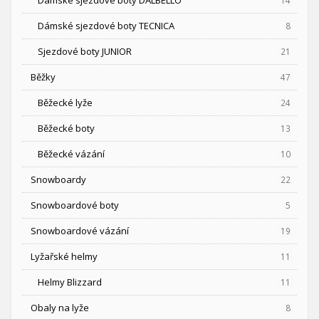
Dámské sjezdové boty DALBELLO
14
Dámské sjezdové boty TECNICA
8
Sjezdové boty JUNIOR
21
Běžky
47
Běžecké lyže
24
Běžecké boty
13
Běžecké vázání
10
Snowboardy
22
Snowboardové boty
5
Snowboardové vázání
19
Lyžařské helmy
11
Helmy Blizzard
11
Obaly na lyže
8