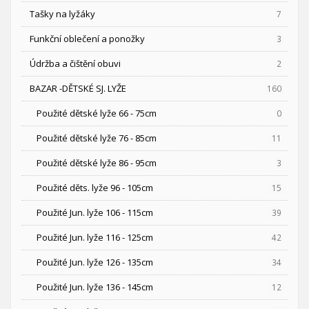
Tašky na lyžáky
7
Funkční oblečení a ponožky
3
Údržba a čištění obuvi
2
BAZAR -DĚTSKÉ SJ. LYŽE
160
Použité dětské lyže 66 - 75cm
0
Použité dětské lyže 76 - 85cm
11
Použité dětské lyže 86 - 95cm
3
Použité děts. lyže 96 - 105cm
15
Použité Jun. lyže 106 - 115cm
39
Použité Jun. lyže 116 - 125cm
42
Použité Jun. lyže 126 - 135cm
34
Použité Jun. lyže 136 - 145cm
12