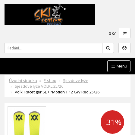
0 Kč
Hledat
Menu
Úvodní stránka
E-shop
Sjezdové lyže
Sjezdové lyže VÖLKL 25/26
Völkl Racetiger SL + rMotion T 12 GW Red 25/26
-31%