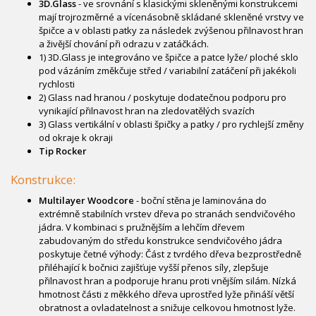
3D.Glass
- ve srovnání s klasickými skleněnými konstrukcemi
mají trojrozměrné a vícenásobně skládané skleněné vrstvy ve
špičce a v oblasti patky za následek zvýšenou přilnavost hran
a živější chování při odrazu v zatáčkách.
1) 3D.Glass je integrováno ve špičce a patce lyže/ ploché sklo
pod vázáním změkčuje střed / variabilní zatáčení při jakékoli
rychlosti
2) Glass nad hranou / poskytuje dodatečnou podporu pro
vynikající přilnavost hran na zledovatělých svazích
3) Glass vertikální v oblasti špičky a patky / pro rychlejší změny
od okraje k okraji
Tip Rocker
Konstrukce:
Multilayer Woodcore
- boční stěna je laminována do
extrémně stabilních vrstev dřeva po stranách sendvičového
jádra. V kombinaci s pružnějším a lehčím dřevem
zabudovaným do středu konstrukce sendvičového jádra
poskytuje četné výhody: Část z tvrdého dřeva bezprostředně
přiléhající k bočnici zajišťuje vyšší přenos síly, zlepšuje
přilnavost hran a podporuje hranu proti vnějším silám. Nízká
hmotnost části z měkkého dřeva uprostřed lyže přináší větší
obratnost a ovladatelnost a snižuje celkovou hmotnost lyže.