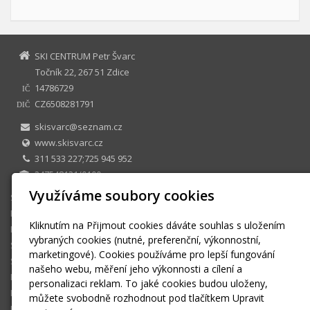
SKI CENTRUM Petr Švarc
Točník 22, 267 51 Zdice
14786729
IČ
CZ6508281791
DIČ
skisvarc@seznam.cz
www.skisvarc.cz
311 533 227;725 945 952
247548131/0100
Využíváme soubory cookies
SKI CENTRUM Petr Švarc
E-shop
Kliknutím na Přijmout cookies dáváte souhlas s uložením
Půjčovna
vybraných cookies (nutné, preferenční, výkonnostní,
Sezonní půjčovné
marketingové). Cookies používáme pro lepší fungování
Skiservis
našeho webu, měření jeho výkonnosti a cílení a
Kontakt
personalizaci reklam. To jaké cookies budou uloženy,
Kontaktní formulář
můžete svobodně rozhodnout pod tlačítkem Upravit
Ke stažení