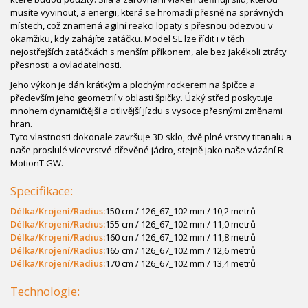
musíte vyvinout, a energii, která se hromadí přesně na správných
místech, což znamená agilní reakci lopaty s přesnou odezvou v
okamžiku, kdy zahájíte zatáčku. Model SL lze řídit i v těch
nejostřejších zatáčkách s menším příkonem, ale bez jakékoli ztráty
přesnosti a ovladatelnosti.
Jeho výkon je dán krátkým a plochým rockerem na špičce a
především jeho geometrií v oblasti špičky. Úzký střed poskytuje
mnohem dynamičtější a citlivější jízdu s vysoce přesnými změnami
hran.
Tyto vlastnosti dokonale završuje 3D sklo, dvě plné vrstvy titanalu a
naše proslulé vícevrstvé dřevěné jádro, stejně jako naše vázání R-
MotionT GW.
Specifikace:
Délka/Krojení/Ra­dius:
150 cm / 126_67_102 mm / 10,2 metrů
Délka/Krojení/Ra­dius:
155 cm / 126_67_102 mm / 11,0 metrů
Délka/Krojení/Ra­dius:
160 cm / 126_67_102 mm / 11,8 metrů
Délka/Krojení/Ra­dius:
165 cm / 126_67_102 mm / 12,6 metrů
Délka/Krojení/Ra­dius:
170 cm / 126_67_102 mm / 13,4 metrů
Technologie: