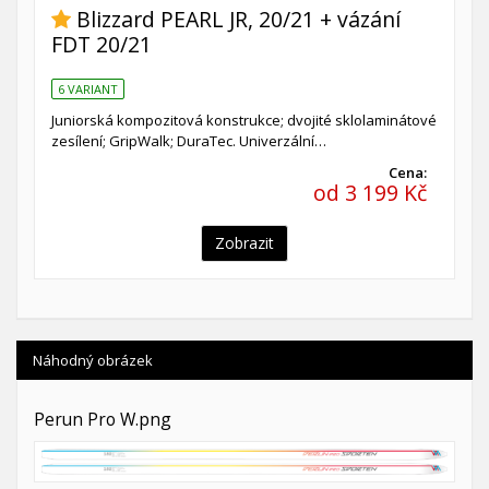
Blizzard PEARL JR, 20/21 + vázání
FDT 20/21
6 VARIANT
Juniorská kompozitová konstrukce; dvojité sklolaminátové
zesílení; GripWalk; DuraTec. Univerzální…
Cena:
od 3 199 Kč
Zobrazit
Náhodný obrázek
Perun Pro W.png