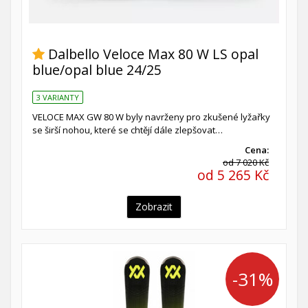
Dalbello Veloce Max 80 W LS opal
blue/opal blue 24/25
3 VARIANTY
VELOCE MAX GW 80 W byly navrženy pro zkušené lyžařky
se širší nohou, které se chtějí dále zlepšovat…
Cena:
od 7 020 Kč
od 5 265 Kč
Zobrazit
-31%