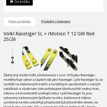
Do košíku
Popis produktu
Produkty v kategorii
Völkl Racetiger SL + rMotion T 12 GW Red
25/26
Žádný jiný model Völkl, představený v roce 1970 jako Renntiger,
neztělesňuje výkon a úspěch tak jako Racetiger. Lyže Racetiger SL se
osvědčí na slalomových tratích a na běžných sjezdovkách v ostrých
zatáčkách a všude tam, kde potřebujete bleskurychlé změny hran,
odezvu a konzistentně vynikající skluz. Lyže Racetiger SL jsou
vybaveny karbonovými špičkami na míru. Karbonová vlákna
vyrobená na míru umožňují přizpůsobit lyži přesně těm věcem, na
které budou použity. Síla a zarovnání vláken definují sílu, kterou