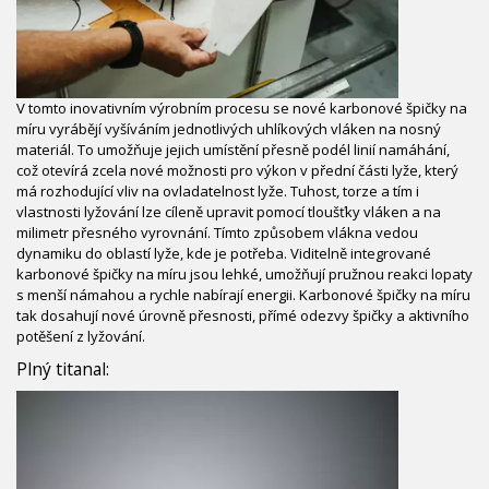
V tomto inovativním výrobním procesu se nové karbonové špičky na
míru vyrábějí vyšíváním jednotlivých uhlíkových vláken na nosný
materiál. To umožňuje jejich umístění přesně podél linií namáhání,
což otevírá zcela nové možnosti pro výkon v přední části lyže, který
má rozhodující vliv na ovladatelnost lyže. Tuhost, torze a tím i
vlastnosti lyžování lze cíleně upravit pomocí tloušťky vláken a na
milimetr přesného vyrovnání. Tímto způsobem vlákna vedou
dynamiku do oblastí lyže, kde je potřeba. Viditelně integrované
karbonové špičky na míru jsou lehké, umožňují pružnou reakci lopaty
s menší námahou a rychle nabírají energii. Karbonové špičky na míru
tak dosahují nové úrovně přesnosti, přímé odezvy špičky a aktivního
potěšení z lyžování.
Plný titanal: