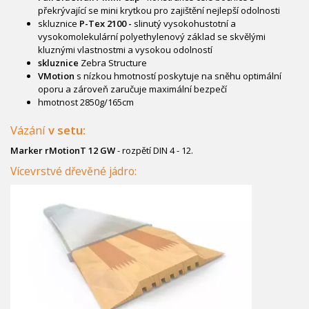
překrývající se mini krytkou pro zajištění nejlepší odolnosti
skluznice
P-Tex 2100 -
slinutý vysokohustotní a
vysokomolekulární polyethylenový základ se skvělými
kluznými vlastnostmi a vysokou odolností
skluznice
Zebra Structure
V
Motion
s nízkou hmotností poskytuje na sněhu optimální
oporu a zároveň zaručuje maximální bezpečí
hmotnost 2850g/165cm
Vázání
v setu:
Marker rMotionT 12 GW
- rozpětí DIN 4 - 12.
Vícevrstvé dřevěné jádro: