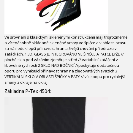
Ve srovnání s klasickými skleněnými konstrukcemi mají trojrozměrné
a vícenásobně skládané skleněné vrstvy ve špičce a v oblasti ocasu
za následek lepší přilnavost hran a živější chování při odrazu v
zatáčkách. 1 3D. GLASS JE INTEGROVÁNO VE ŠPIČCE A PATCE LYŽE //
ploché sklo pod vázáním zjemňuje střed // variabilní zatáčení v
libovolné rychlosti 2 SKLO NAD BOČNICÍ //poskytuje dodatečnou
oporu pro vynikající přilnavost hran na zledovatělých svazích 3
VERTIKÁLNÍ SKLO V OBLASTI ŠPIČKY A PATY // více popu pro rychlejší
změny z okraje na okraj
Základna P-Tex 4504: