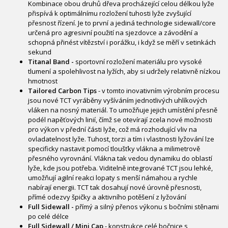
Kombinace obou druhů dřeva procházející celou délkou lyže
přispívá k optimálnímu rozložení tuhosti lyže zvyšující
přesnost řízení. Je to první a jediná technologie sidewall/core
určená pro agresivní použití na sjezdovce a závodění a
schopná přinést vítězství i porážku, i když se měří v setinkách
sekund
Titanal Band -
sportovní rozložení materiálu pro vysoké
tlumení a spolehlivost na lyžích, aby si udržely relativně nízkou
hmotnost
Tailored Carbon Tips
- v tomto inovativním výrobním procesu
jsou nové TCT vyráběny vyšíváním jednotlivých uhlíkových
vláken na nosný materiál. To umožňuje jejich umístění přesně
podél napěťových linií, čímž se otevírají zcela nové možnosti
pro výkon v přední části lyže, což má rozhodující vliv na
ovladatelnost lyže. Tuhost, torzi a tím i vlastnosti lyžování lze
specificky nastavit pomocí tloušťky vlákna a milimetrově
přesného vyrovnání. Vlákna tak vedou dynamiku do oblastí
lyže, kde jsou potřeba. Viditelně integrované TCT jsou lehké,
umožňují agilní reakci lopaty s menší námahou a rychle
nabírají energii. TCT tak dosahují nové úrovně přesnosti,
přímé odezvy špičky a aktivního potěšení z lyžování
Full Sidewall -
přímý a silný přenos výkonu s bočními stěnami
po celé délce
Full Sidewall / Mini Cap
- konstrukce celé bočnice s