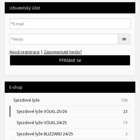
Uživatelský účet
Nová registrace
|
Zapomenuté heslo?
Přihlásit se
E-shop
Sjezdové lyže
106
Sjezdové lyže VÖLKL 25/26
23
Sjezdové lyže VÖLKL 24/25
19
Sjezdové lyže BLIZZARD 24/25
3