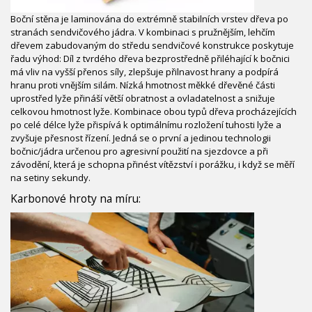
Boční stěna je laminována do extrémně stabilních vrstev dřeva po
stranách sendvičového jádra. V kombinaci s pružnějším, lehčím
dřevem zabudovaným do středu sendvičové konstrukce poskytuje
řadu výhod: Díl z tvrdého dřeva bezprostředně přiléhající k bočnici
má vliv na vyšší přenos síly, zlepšuje přilnavost hrany a podpírá
hranu proti vnějším silám. Nízká hmotnost měkké dřevěné části
uprostřed lyže přináší větší obratnost a ovladatelnost a snižuje
celkovou hmotnost lyže. Kombinace obou typů dřeva procházejících
po celé délce lyže přispívá k optimálnímu rozložení tuhosti lyže a
zvyšuje přesnost řízení. Jedná se o první a jedinou technologii
bočnic/jádra určenou pro agresivní použití na sjezdovce a při
závodění, která je schopna přinést vítězství i porážku, i když se měří
na setiny sekundy.
Karbonové hroty na míru: