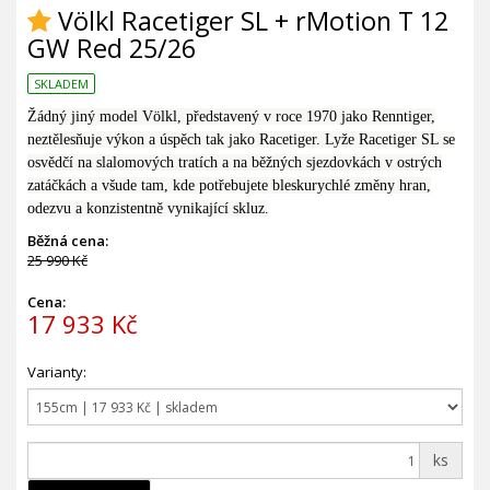
Völkl Racetiger SL + rMotion T 12
GW Red 25/26
SKLADEM
Žádný jiný model Völkl, představený v roce 1970 jako Renntiger,
neztělesňuje výkon a úspěch tak jako Racetiger. Lyže Racetiger SL se
osvědčí na slalomových tratích a na běžných sjezdovkách v ostrých
zatáčkách a všude tam, kde potřebujete bleskurychlé změny hran,
odezvu a konzistentně vynikající skluz.
Běžná cena:
25 990 Kč
Cena:
17 933 Kč
Varianty:
ks