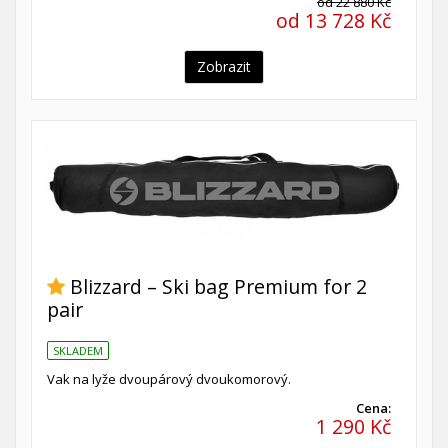
od 22 880 Kč
od 13 728 Kč
Zobrazit
Blizzard – Ski bag Premium for 2
pair
SKLADEM
Vak na lyže dvoupárový dvoukomorový.
Cena:
1 290 Kč