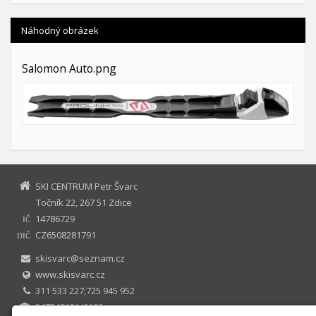
Náhodný obrázek
Salomon Auto.png
SKI CENTRUM Petr Švarc
Točník 22, 267 51 Zdice
14786729
IČ
CZ6508281791
DIČ
skisvarc@seznam.cz
www.skisvarc.cz
311 533 227;725 945 952
247548131/0100