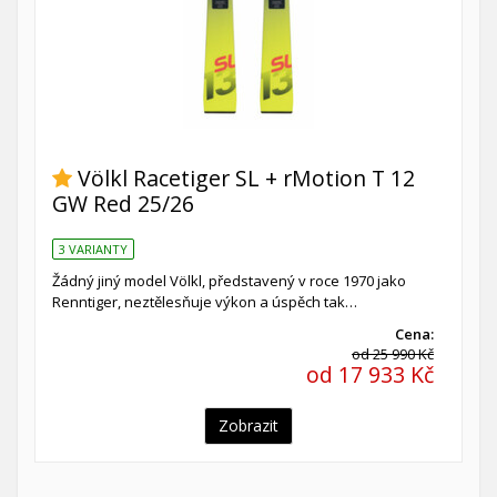
Völkl Racetiger SL + rMotion T 12
GW Red 25/26
3 VARIANTY
Žádný jiný model Völkl, představený v roce 1970 jako
Renntiger, neztělesňuje výkon a úspěch tak…
Cena:
od 25 990 Kč
od 17 933 Kč
Zobrazit