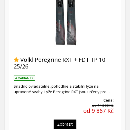
Völkl Peregrine RXT + FDT TP 10
25/26
4 VARIANTY
Snadno ovladatelné, pohodlné a stabilní lyže na
upravené svahy. Lyže Peregrine RXT jsou určeny pro…
Cena:
od 14 300 Kč
od 9 867 Kč
Zobrazit