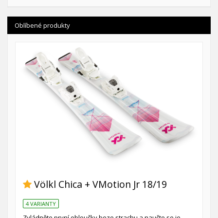
Oblíbené produkty
Völkl Chica + VMotion Jr 18/19
4 VARIANTY
Zvládněte první obloučky beze strachu a naučte se je