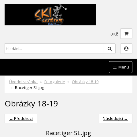
0 Kč
Hledat
Menu
Úvodní stránka
Fotogalerie
Obrázky 18-19
Racetiger SL.jpg
Obrázky 18-19
← Předchozí
Následující →
Racetiger SL.jpg