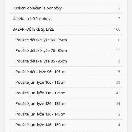
Funkční oblečení a ponožky
3
Údržba a čištění obuvi
2
BAZAR -DĚTSKÉ SJ. LYŽE
160
Použité dětské lyže 66 - 75cm
0
Použité dětské lyže 76 - 85cm
11
Použité dětské lyže 86 - 95cm
3
Použité děts. lyže 96 - 105cm
15
Použité Jun. lyže 106 - 115cm
39
Použité Jun. lyže 116 - 125cm
42
Použité Jun. lyže 126 - 135cm
34
Použité Jun. lyže 136 - 145cm
12
Použité Jun. lyže 146 - 160cm
4