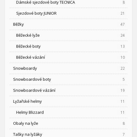
Dámské sjezdové boty TECNICA
8
Sjezdové boty JUNIOR
21
Běžky
47
Běžecké lyže
24
Běžecké boty
13
Běžecké vázání
10
Snowboardy
22
Snowboardové boty
5
Snowboardové vázání
19
Lyžařské helmy
11
Helmy Blizzard
11
Obaly na lyže
8
Tašky na lyžáky
7