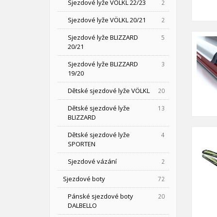
Sjezdové lyže VÖLKL 22/23
2
Sjezdové lyže VÖLKL 20/21
2
Sjezdové lyže BLIZZARD
5
20/21
Sjezdové lyže BLIZZARD
3
19/20
Dětské sjezdové lyže VÖLKL
20
Dětské sjezdové lyže
13
BLIZZARD
Dětské sjezdové lyže
4
SPORTEN
Sjezdové vázání
2
Sjezdové boty
72
Pánské sjezdové boty
20
DALBELLO