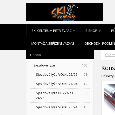
SKI CENTRUM PETR ŠVARC
E-SHOP
P
MONTÁŽ A SEŘÍZENÍ VÁZÁNÍ
OBCHODNÍ PODMÍN
E-shop
Úvodn
Sjezdové lyže
106
Kons
Sjezdové lyže VÖLKL 25/26
23
Průřezy l
Sjezdové lyže VÖLKL 24/25
19
Sjezdové lyže BLIZZARD
3
24/25
Sjezdové lyže VÖLKL 23/24
10