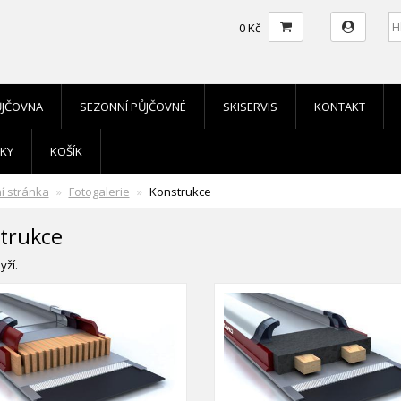
0 Kč
ŮJČOVNA
SEZONNÍ PŮJČOVNÉ
SKISERVIS
KONTAKT
KY
KOŠÍK
í stránka
Fotogalerie
Konstrukce
trukce
yží.