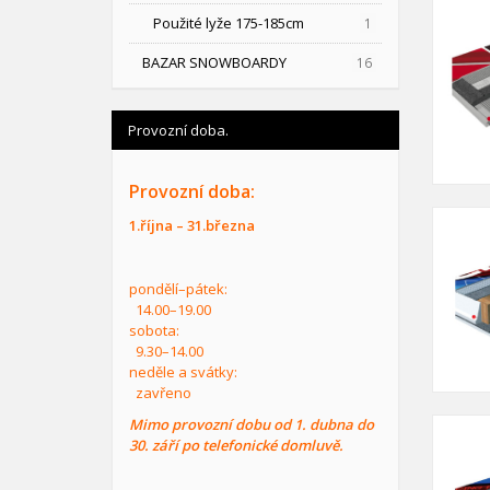
Použité lyže 175-185cm
1
BAZAR SNOWBOARDY
16
Provozní doba.
Provozní doba:
1.října – 31.března
pondělí–pátek:
14.00–19.00
sobota:
9.30–14.00
neděle a svátky:
zavřeno
Mimo provozní dobu od 1. dubna do
30. září po telefonické domluvě.