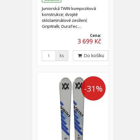
Juniorská TWIN kompozitová
konstrukce; dvojité
sklolaminátové zesílení;
GripWalk; DuraTec.…
Cena:
3 699 Kč
ks
Do košíku
-31%