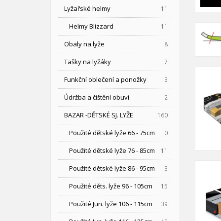
Lyžařské helmy
11
Helmy Blizzard
11
Obaly na lyže
8
Tašky na lyžáky
7
Funkční oblečení a ponožky
3
Údržba a čištění obuvi
2
BAZAR -DĚTSKÉ SJ. LYŽE
160
Použité dětské lyže 66 - 75cm
0
Použité dětské lyže 76 - 85cm
11
Použité dětské lyže 86 - 95cm
3
Použité děts. lyže 96 - 105cm
15
Použité Jun. lyže 106 - 115cm
39