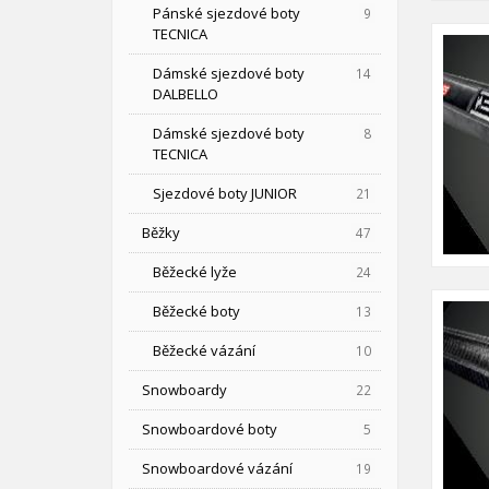
Pánské sjezdové boty
9
TECNICA
Dámské sjezdové boty
14
DALBELLO
Dámské sjezdové boty
8
TECNICA
Sjezdové boty JUNIOR
21
Běžky
47
Běžecké lyže
24
Běžecké boty
13
Běžecké vázání
10
Snowboardy
22
Snowboardové boty
5
Snowboardové vázání
19