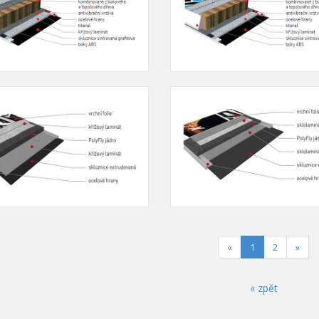
(current)
«
1
2
»
« zpět