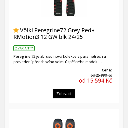
Völkl Peregrine72 Grey Red+
RMotion3 12 GW blk 24/25
2 VARIANTY
Peregrine 72 je zbrusu nová kolekce v parametrech a
provedení předchozího velmi úspěšného modelu…
Cena:
od 25 990 Kč
od 15 594 Kč
Zobrazit