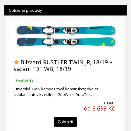
Oblíbené produkty
Blizzard RUSTLER TWIN JR, 18/19 +
vázání FDT WB, 18/19
3 VARIANTY
Juniorská TWIN kompozitová konstrukce; dvojité
sklolaminátové zesílení; GripWalk; DuraTec.…
Cena:
od 3 699 Kč
Zobrazit