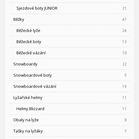
Sjezdové boty JUNIOR
21
Běžky
47
Běžecké lyže
24
Běžecké boty
13
Běžecké vázání
10
Snowboardy
22
Snowboardové boty
5
Snowboardové vázání
19
Lyžařské helmy
11
Helmy Blizzard
11
Obaly na lyže
8
Tašky na lyžáky
7