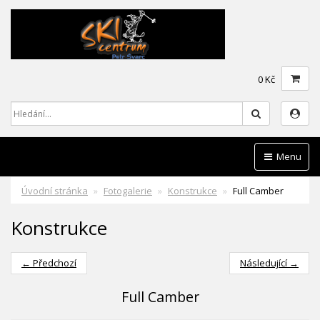
0 Kč
Hledat
Menu
Úvodní stránka
Fotogalerie
Konstrukce
Full Camber
Konstrukce
← Předchozí
Následující →
Full Camber