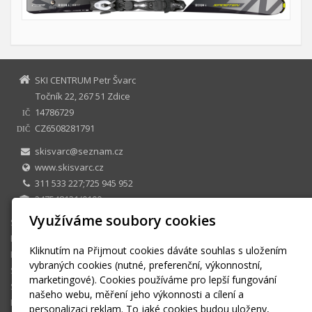
SKI CENTRUM Petr Švarc
Točník 22, 267 51 Zdice
14786729
IČ
CZ6508281791
DIČ
skisvarc@seznam.cz
www.skisvarc.cz
311 533 227;725 945 952
247548131/0100
Využíváme soubory cookies
SKI CENTRUM Petr Švarc
E-shop
Kliknutím na Přijmout cookies dáváte souhlas s uložením
Půjčovna
vybraných cookies (nutné, preferenční, výkonnostní,
Sezonní půjčovné
marketingové). Cookies používáme pro lepší fungování
Skiservis
našeho webu, měření jeho výkonnosti a cílení a
Kontakt
personalizaci reklam. To jaké cookies budou uloženy,