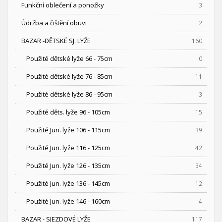
Funkční oblečení a ponožky
3
Údržba a čištění obuvi
2
BAZAR -DĚTSKÉ SJ. LYŽE
160
Použité dětské lyže 66 - 75cm
0
Použité dětské lyže 76 - 85cm
11
Použité dětské lyže 86 - 95cm
3
Použité děts. lyže 96 - 105cm
15
Použité Jun. lyže 106 - 115cm
39
Použité Jun. lyže 116 - 125cm
42
Použité Jun. lyže 126 - 135cm
34
Použité Jun. lyže 136 - 145cm
12
Použité Jun. lyže 146 - 160cm
4
BAZAR - SJEZDOVÉ LYŽE
117