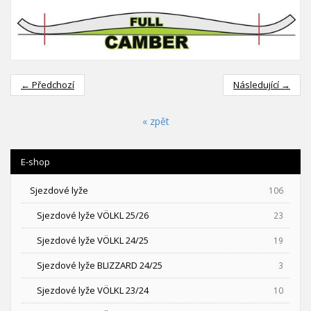
← Předchozí
Následující →
« zpět
E-shop
Sjezdové lyže
106
Sjezdové lyže VÖLKL 25/26
23
Sjezdové lyže VÖLKL 24/25
19
Sjezdové lyže BLIZZARD 24/25
3
Sjezdové lyže VÖLKL 23/24
10