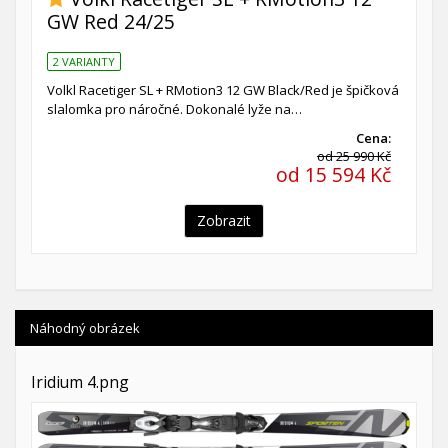
GW Red 24/25
2 VARIANTY
Volkl Racetiger SL + RMotion3 12 GW Black/Red je špičková
slalomka pro náročné. Dokonalé lyže na…
Cena:
od 25 990 Kč
od 15 594 Kč
Zobrazit
Náhodný obrázek
Iridium 4.png