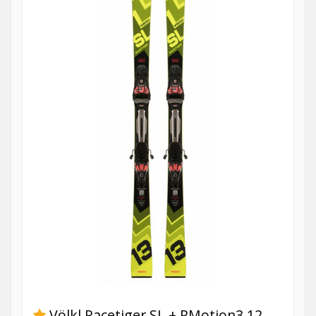
Völkl Racetiger SL + RMotion3 12