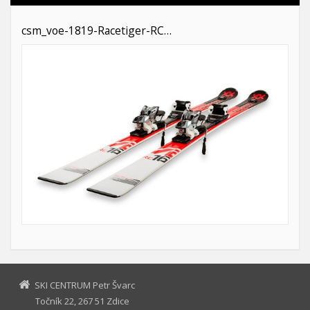
csm_voe-1819-Racetiger-RC…
SKI CENTRUM Petr Švarc
Točník 22, 267 51 Zdice