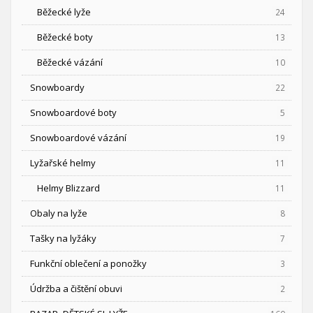
Běžecké lyže
24
Běžecké boty
13
Běžecké vázání
10
Snowboardy
22
Snowboardové boty
5
Snowboardové vázání
19
Lyžařské helmy
11
Helmy Blizzard
11
Obaly na lyže
8
Tašky na lyžáky
7
Funkční oblečení a ponožky
3
Údržba a čištění obuvi
2