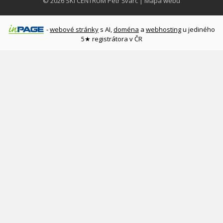
© 2026
SKI CENTRUM Petr Švarc
|
Mapa webu
-
webové stránky
s AI,
doména
a
webhosting
u jediného
5★ registrátora v ČR