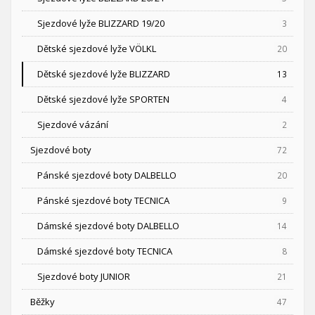
Sjezdové lyže BLIZZARD 19/20
3
Dětské sjezdové lyže VÖLKL
20
Dětské sjezdové lyže BLIZZARD
13
Dětské sjezdové lyže SPORTEN
4
Sjezdové vázání
2
Sjezdové boty
72
Pánské sjezdové boty DALBELLO
20
Pánské sjezdové boty TECNICA
9
Dámské sjezdové boty DALBELLO
14
Dámské sjezdové boty TECNICA
8
Sjezdové boty JUNIOR
21
Běžky
47