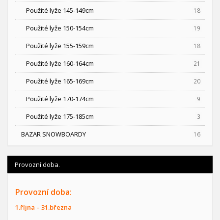
Použité lyže 145-149cm
18
Použité lyže 150-154cm
19
Použité lyže 155-159cm
18
Použité lyže 160-164cm
21
Použité lyže 165-169cm
20
Použité lyže 170-174cm
9
Použité lyže 175-185cm
3
BAZAR SNOWBOARDY
16
Provozní doba.
Provozní doba:
1.října – 31.března