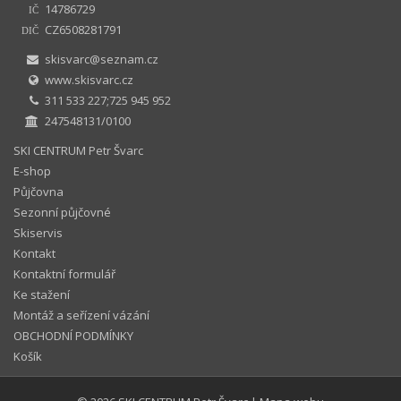
14786729
IČ
CZ6508281791
DIČ
skisvarc@seznam.cz
www.skisvarc.cz
311 533 227;725 945 952
247548131/0100
SKI CENTRUM Petr Švarc
E-shop
Půjčovna
Sezonní půjčovné
Skiservis
Kontakt
Kontaktní formulář
Ke stažení
Montáž a seřízení vázání
OBCHODNÍ PODMÍNKY
Košík