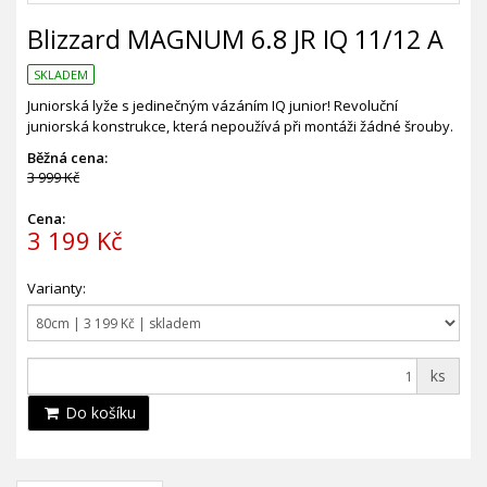
Blizzard MAGNUM 6.8 JR IQ 11/12 A
SKLADEM
Juniorská lyže s jedinečným vázáním IQ junior! Revoluční
juniorská konstrukce, která nepoužívá při montáži žádné šrouby.
Běžná cena:
3 999 Kč
Cena:
3 199 Kč
Varianty:
ks
Do košíku