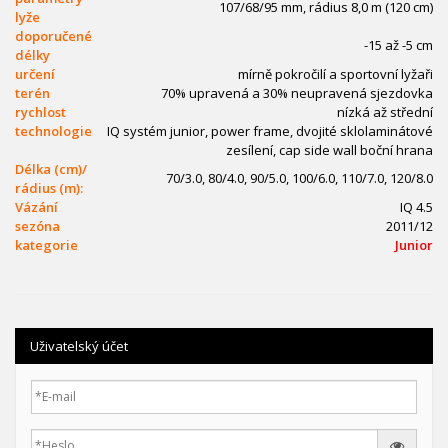
107/68/95 mm, rádius 8,0 m (120 cm)
lyže
doporučené
-15 až -5 cm
délky
určení
mírně pokročilí a sportovní lyžaři
terén
70% upravená a 30% neupravená sjezdovka
rychlost
nízká až střední
technologie
IQ systém junior, power frame, dvojité sklolaminátové
zesílení, cap side wall boční hrana
Délka (cm)/
70/3.0, 80/4.0, 90/5.0, 100/6.0, 110/7.0, 120/8.0
rádius (m):
Vázání
IQ 4.5
sezóna
2011/12
kategorie
Junior
Uživatelský účet