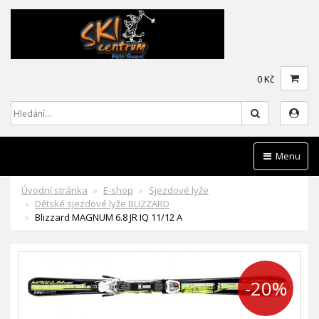
0 Kč
Hledat
Menu
Úvodní stránka
E-shop
Sjezdové lyže
Dětské sjezdové lyže BLIZZARD
Blizzard MAGNUM 6.8 JR IQ 11/12 A
-20%