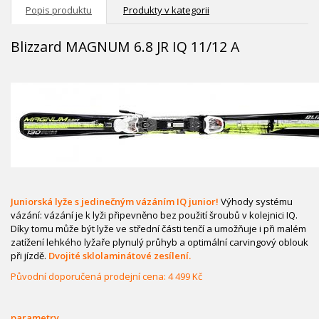
Popis produktu
Produkty v kategorii
Blizzard MAGNUM 6.8 JR IQ 11/12 A
Juniorská lyže s jedinečným vázáním IQ junior!
Výhody systému
vázání: vázání je k lyži připevněno bez použití šroubů v kolejnici IQ.
Díky tomu může být lyže ve střední části tenčí a umožňuje i při malém
zatížení lehkého lyžaře plynulý průhyb a optimální carvingový oblouk
při jízdě.
Dvojité sklolaminátové zesílení.
Původní doporučená prodejní cena: 4 499 Kč
parametry