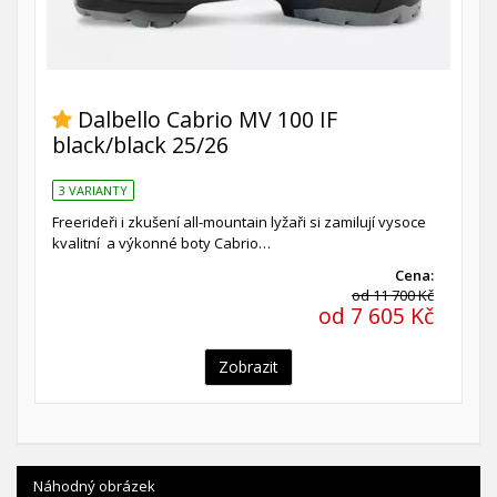
Dalbello Cabrio MV 100 IF
black/black 25/26
3 VARIANTY
Freerideři i zkušení all-mountain lyžaři si zamilují vysoce
kvalitní a výkonné boty Cabrio…
Cena:
od 11 700 Kč
od 7 605 Kč
Zobrazit
Náhodný obrázek