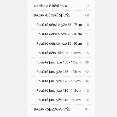
Údržba a čištění obuvi
2
BAZAR -DĚTSKÉ SJ. LYŽE
160
Použité dětské lyže 66 - 75cm
0
Použité dětské lyže 76 - 85cm
11
Použité dětské lyže 86 - 95cm
3
Použité děts. lyže 96 - 105cm
15
Použité Jun. lyže 106 - 115cm
39
Použité Jun. lyže 116 - 125cm
42
Použité Jun. lyže 126 - 135cm
34
Použité Jun. lyže 136 - 145cm
12
Použité Jun. lyže 146 - 160cm
4
BAZAR - SJEZDOVÉ LYŽE
94