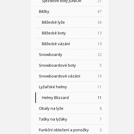
Sjezdové boty JUNIOR
21
Běžky
47
Běžecké lyže
24
Běžecké boty
13
Běžecké vázání
10
Snowboardy
22
Snowboardové boty
5
Snowboardové vázání
19
Lyžařské helmy
11
Helmy Blizzard
11
Obaly na lyže
8
Tašky na lyžáky
7
Funkční oblečení a ponožky
3