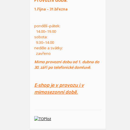
Provozní doba:
1.října – 31.března
pondělí–pátek:
14.00–19.00
sobota:
9.30–14.00
neděle a svátky:
zavřeno
Mimo provozní dobu od 1. dubna do
30. září po telefonické domluvě.
E-shop je v provozu i v
mimosezonní době.