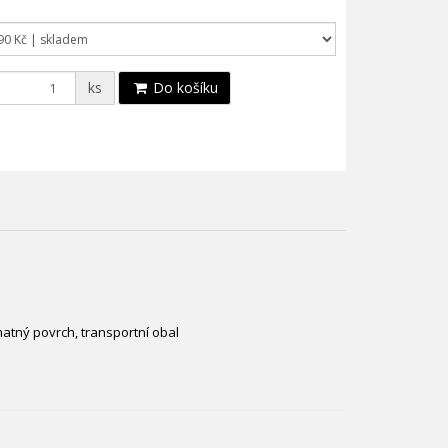
ks
Do košíku
matný povrch, transportní obal