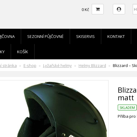
0 Kč
ŮJČOVNA
SEZONNÍ PŮJČOVNÉ
SKISERVIS
KONTAKT
KY
KOŠÍK
í stránka
E-shop
Lyžařské helmy
Helmy Blizzard
Blizzard – S
Blizz
matt
SKLADEM
Přilba pro