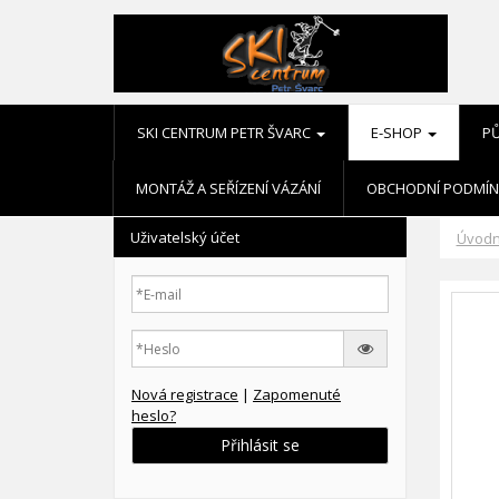
SKI CENTRUM PETR ŠVARC
E-SHOP
P
MONTÁŽ A SEŘÍZENÍ VÁZÁNÍ
OBCHODNÍ PODMÍN
Uživatelský účet
Úvodn
Nová registrace
|
Zapomenuté
heslo?
Přihlásit se