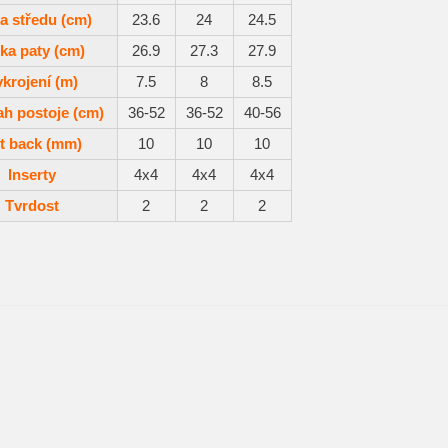
ka středu (cm)
23.6
24
24.5
řka paty (cm)
26.9
27.3
27.9
ykrojení (m)
7.5
8
8.5
h postoje (cm)
36-52
36-52
40-56
t back (mm)
10
10
10
Inserty
4x4
4x4
4x4
Tvrdost
2
2
2