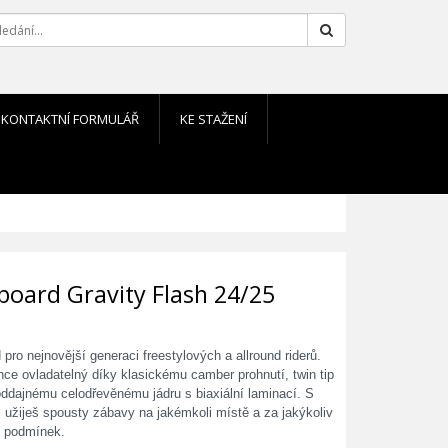
Hledat
KONTAKTNÍ FORMULÁŘ
KE STAŽENÍ
oard Gravity Flash 24/25
pro nejnovější generaci freestylových a allround riderů.
ehce ovladatelný díky klasickému camber prohnutí, twin tip
ddajnému celodřevěnému jádru s biaxiální laminací. S
 užiješ spousty zábavy na jakémkoli místě a za jakýkoliv
 podmínek.