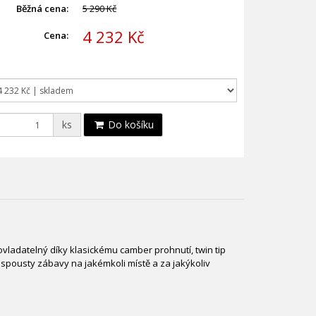
Běžná cena:
5 290 Kč
4 232 Kč
Cena:
ks
Do košíku
ovladatelný díky klasickému camber prohnutí, twin tip
 spousty zábavy na jakémkoli místě a za jakýkoliv