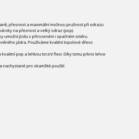
hraně, přesnost a maximální možnou pružnost při odrazu
nároky na přesnost a velký odraz (pop).
tky umožní jízdu v přirozeném i opačném směru.
věného jádra. Používáme kvalitní topolové dřevo
alitní pop a lehkou torzní flexi. Díky tomu prkno lehce
a nachystané pro okamžité použití.