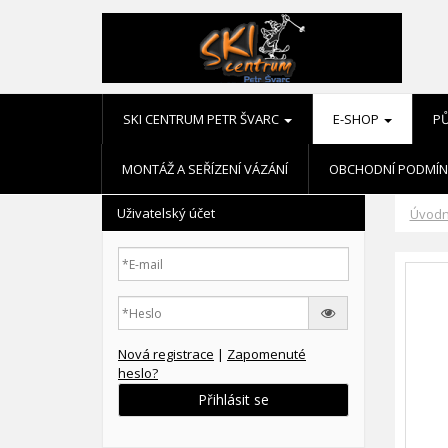
SKI CENTRUM PETR ŠVARC
E-SHOP
P
MONTÁŽ A SEŘÍZENÍ VÁZÁNÍ
OBCHODNÍ PODMÍN
Uživatelský účet
Úvodn
Nová registrace
|
Zapomenuté
heslo?
Přihlásit se