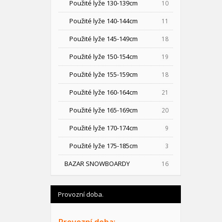
Použité lyže 130-139cm
10
Použité lyže 140-144cm
11
Použité lyže 145-149cm
18
Použité lyže 150-154cm
19
Použité lyže 155-159cm
18
Použité lyže 160-164cm
21
Použité lyže 165-169cm
20
Použité lyže 170-174cm
9
Použité lyže 175-185cm
3
BAZAR SNOWBOARDY
16
Provozní doba.