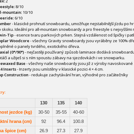
ex:
2
eestyle:
8/10
l-mountain:
10/10
eeride:
6/10
amber
- klasické prohnutí snowboardu, umožňuje nejstabilnější jízdu po 
 skoku. Ideální pro all-mountain snowboardy a pro freestyle s nejvyššími 
win-Tip
- esence tvaru parkových prken. Stejná vzdálenost od špičky i pa
oplar Woodcore
- všechny Gravity snowboardy jsou vyráběny ze 100% dře
plněné o panely tvrdého, exotického dřeva.
axial (0°/90°)
- nejčastěji používaný způsob laminace dodává snowboardu kv
táčí a užiješ si s ním spoustu zábavy na sjezdovkách i ve snowparku.
rewaxed Base
- všechny naše snowboardy jsou již z výroby navoskované 
4 Inserts
- Inzerty jsou umístěny v klasické pozici 4 × 4 cm.
ap Construction
- redukuje zachytávání hran, výhodné pro začátečníky
ry:
130
135
140
ost jezdce (kg)
30-50
35-55
40-60
ktní hrana (cm)
92
96.4
100.8
ka špice (cm)
26.9
27.3
27.9