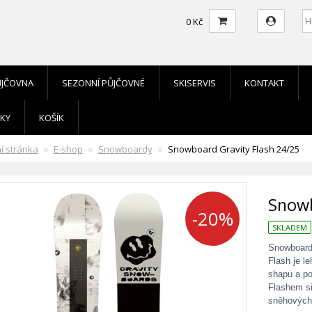
0 Kč
ŮJČOVNA
SEZONNÍ PŮJČOVNÉ
SKISERVIS
KONTAKT
KY
KOŠÍK
í stránka
E-shop
Snowboardy
Snowboard Gravity Flash 24/25
Snowb
-20%
SKLADEM
Snowboard 
Flash je l
shapu a po
Flashem si
sněhových