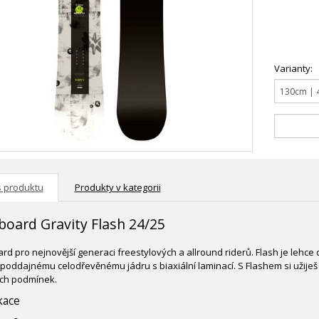
Varianty:
s produktu
Produkty v kategorii
oard Gravity Flash 24/25
d pro nejnovější generaci freestylových a allround riderů. Flash je lehce 
poddajnému celodřevěnému jádru s biaxiální laminací. S Flashem si užiješ
ch podmínek.
kace