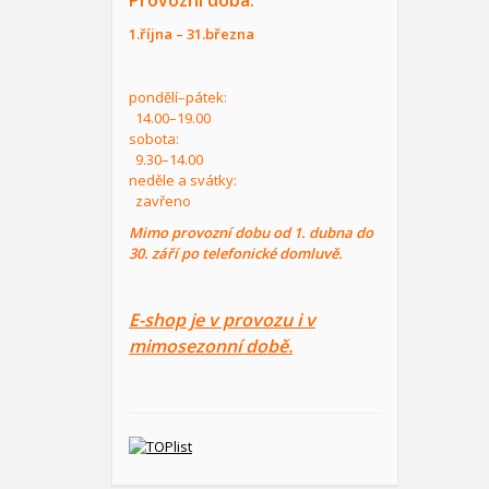
Provozní doba:
1.října – 31.března
pondělí–pátek:
14.00–19.00
sobota:
9.30–14.00
neděle a svátky:
zavřeno
Mimo provozní dobu od 1. dubna do
30. září po telefonické domluvě.
E-shop je v provozu i v
mimosezonní době.