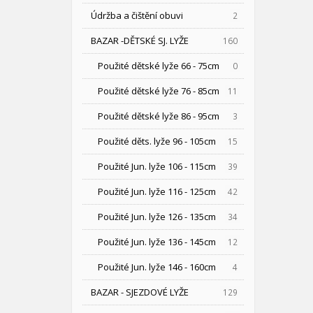
Údržba a čištění obuvi
2
BAZAR -DĚTSKÉ SJ. LYŽE
160
Použité dětské lyže 66 - 75cm
0
Použité dětské lyže 76 - 85cm
11
Použité dětské lyže 86 - 95cm
3
Použité děts. lyže 96 - 105cm
15
Použité Jun. lyže 106 - 115cm
39
Použité Jun. lyže 116 - 125cm
42
Použité Jun. lyže 126 - 135cm
34
Použité Jun. lyže 136 - 145cm
12
Použité Jun. lyže 146 - 160cm
4
BAZAR - SJEZDOVÉ LYŽE
129