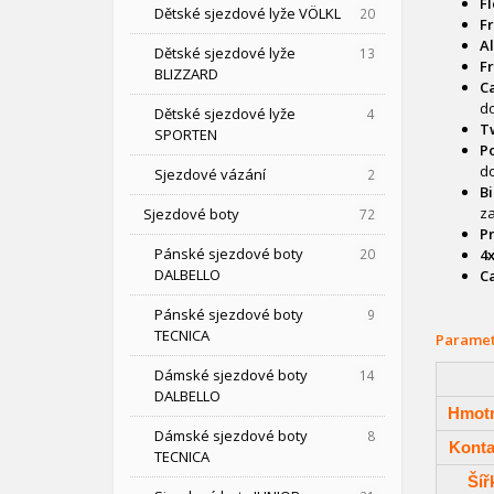
Fl
Dětské sjezdové lyže VÖLKL
20
Fr
Al
Dětské sjezdové lyže
13
Fr
BLIZZARD
C
do
Dětské sjezdové lyže
4
T
SPORTEN
P
do
Sjezdové vázání
2
Bi
za
Sjezdové boty
72
P
Pánské sjezdové boty
20
4x
DALBELLO
C
Pánské sjezdové boty
9
TECNICA
Paramet
Dámské sjezdové boty
14
DALBELLO
Hmotn
Dámské sjezdové boty
8
Konta
TECNICA
Šíř