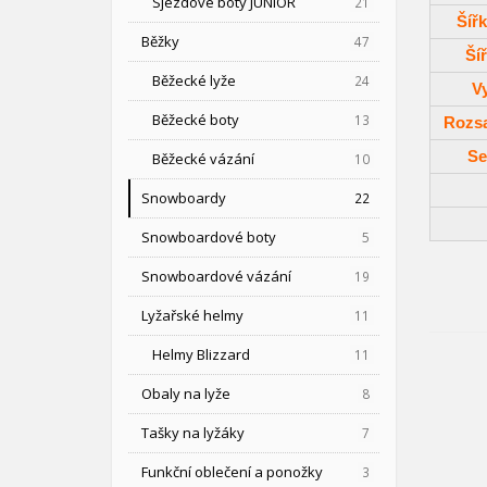
Sjezdové boty JUNIOR
21
Šíř
Běžky
47
Ší
Běžecké lyže
24
V
Běžecké boty
13
Rozsa
Se
Běžecké vázání
10
Snowboardy
22
Snowboardové boty
5
Snowboardové vázání
19
Lyžařské helmy
11
Helmy Blizzard
11
Obaly na lyže
8
Tašky na lyžáky
7
Funkční oblečení a ponožky
3