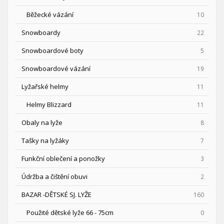
Běžecké vázání
10
Snowboardy
22
Snowboardové boty
5
Snowboardové vázání
19
Lyžařské helmy
11
Helmy Blizzard
11
Obaly na lyže
8
Tašky na lyžáky
7
Funkční oblečení a ponožky
3
Údržba a čištění obuvi
2
BAZAR -DĚTSKÉ SJ. LYŽE
160
Použité dětské lyže 66 - 75cm
0