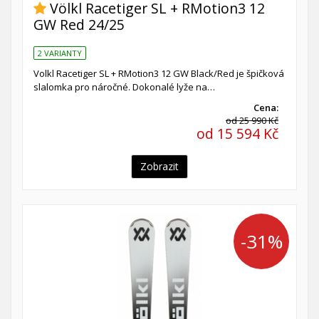
Völkl Racetiger SL + RMotion3 12
GW Red 24/25
2 VARIANTY
Volkl Racetiger SL + RMotion3 12 GW Black/Red je špičková
slalomka pro náročné. Dokonalé lyže na…
Cena:
od 25 990 Kč
od 15 594 Kč
Zobrazit
-31%