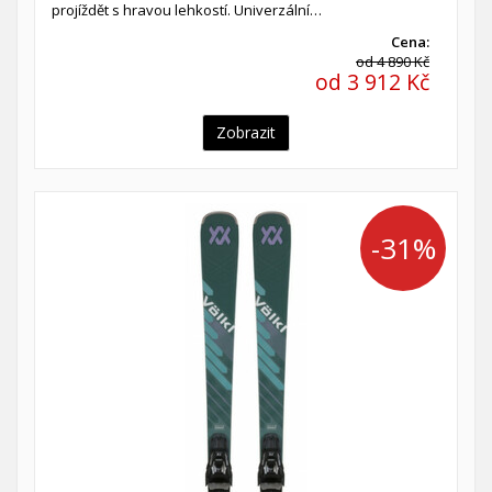
projíždět s hravou lehkostí. Univerzální…
Cena:
od 4 890 Kč
od 3 912 Kč
Zobrazit
-31%