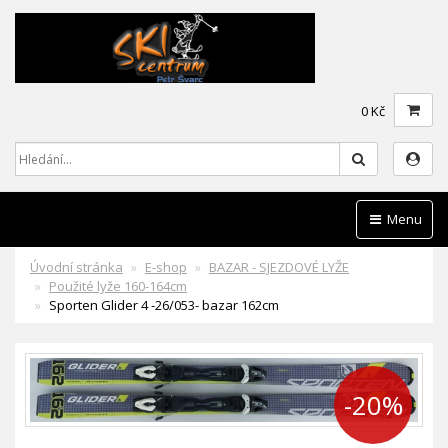
0 Kč
Hledat
Menu
Úvodní stránka
E-shop
BAZAR - SJEZDOVÉ LYŽE
Použité lyže 160-164cm
Sporten Glider 4 -26/053- bazar 162cm
-20%