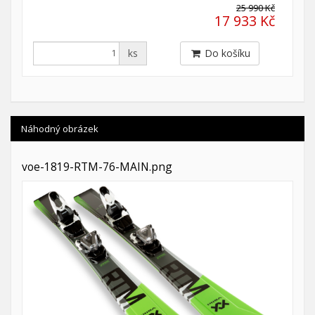
25 990 Kč
17 933 Kč
ks
Do košíku
Náhodný obrázek
voe-1819-RTM-76-MAIN.png