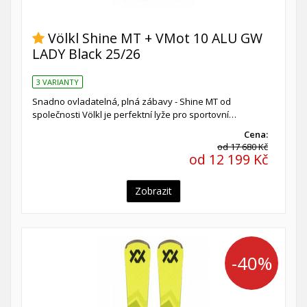
Völkl Shine MT + VMot 10 ALU GW
LADY Black 25/26
3 VARIANTY
Snadno ovladatelná, plná zábavy - Shine MT od
společnosti Völkl je perfektní lyže pro sportovní…
Cena:
od 17 680 Kč
od 12 199 Kč
Zobrazit
-40%