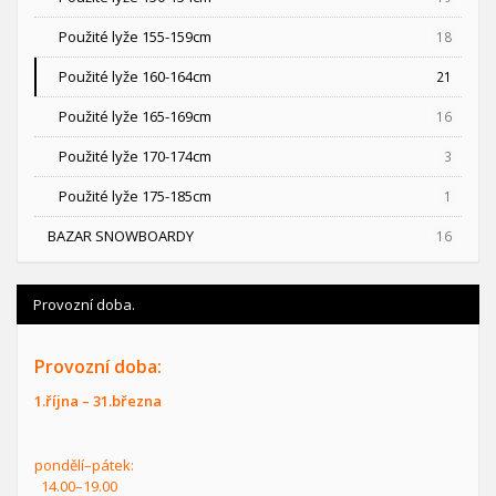
Použité lyže 155-159cm
18
Použité lyže 160-164cm
21
Použité lyže 165-169cm
16
Použité lyže 170-174cm
3
Použité lyže 175-185cm
1
BAZAR SNOWBOARDY
16
Provozní doba.
Provozní doba:
1.října – 31.března
pondělí–pátek:
14.00–19.00