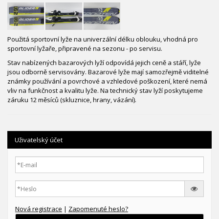
Použitá sportovní lyže na univerzální délku oblouku, vhodná pro
sportovní lyžaře, připravené na sezonu - po servisu.
Stav nabízených bazarových lyží odpovídá jejich ceně a stáří, lyže
jsou odborně servisovány. Bazarové lyže mají samozřejmě viditelné
známky používání a povrchové a vzhledové poškození, které nemá
vliv na funkčnost a kvalitu lyže. Na technický stav lyží poskytujeme
záruku 12 měsíců (skluznice, hrany, vázání).
Uživatelský účet
Nová registrace
|
Zapomenuté heslo?