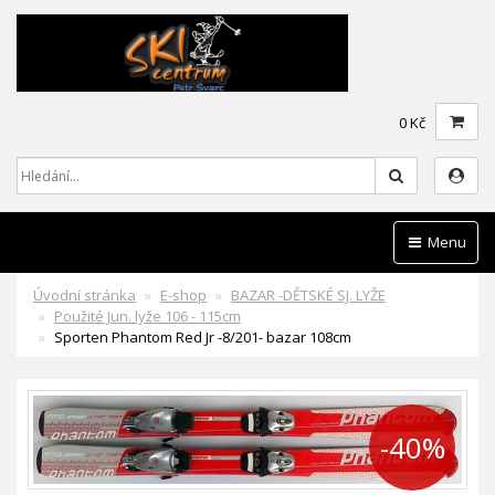
0 Kč
Hledat
Menu
Úvodní stránka
E-shop
BAZAR -DĚTSKÉ SJ. LYŽE
Použité Jun. lyže 106 - 115cm
Sporten Phantom Red Jr -8/201- bazar 108cm
-40%