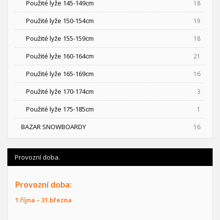
Použité lyže 145-149cm
18
Použité lyže 150-154cm
19
Použité lyže 155-159cm
18
Použité lyže 160-164cm
21
Použité lyže 165-169cm
16
Použité lyže 170-174cm
3
Použité lyže 175-185cm
1
BAZAR SNOWBOARDY
16
Provozní doba.
Provozní doba:
1.října – 31.března