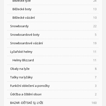
Běžecké lyže
24
Běžecké boty
13
Běžecké vázání
10
Snowboardy
22
Snowboardové boty
5
Snowboardové vázání
19
Lyžařské helmy
11
Helmy Blizzard
11
Obaly na lyže
8
Tašky na lyžáky
7
Funkční oblečení a ponožky
3
Údržba a čištění obuvi
2
BAZAR -DĚTSKÉ SJ. LYŽE
160