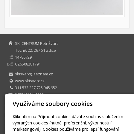
SKI CENTRUM Petr Švarc
Točník 22, 267 51 Zdice
14786729
IČ
CZ6508281791
DIČ
skisvarc@seznam.cz
www.skisvarc.cz
311 533 227;725 945 952
247548131/0100
Využíváme soubory cookies
SKI CENTRUM Petr Švarc
E-shop
Kliknutím na Přijmout cookies dáváte souhlas s uložením
Půjčovna
vybraných cookies (nutné, preferenční, výkonnostní,
Sezonní půjčovné
marketingové). Cookies používáme pro lepší fungování
Skiservis