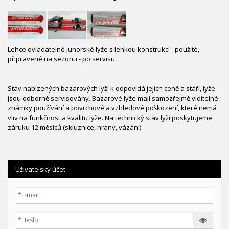
Lehce ovladatelné junorské lyže s lehkou konstrukcí - použité,
připravené na sezonu - po servisu.
Stav nabízených bazarových lyží k odpovídá jejich ceně a stáří, lyže
jsou odborně servisovány. Bazarové lyže mají samozřejmě viditelné
známky používání a povrchové a vzhledové poškození, které nemá
vliv na funkčnost a kvalitu lyže. Na technický stav lyží poskytujeme
záruku 12 měsíců (skluznice, hrany, vázání).
Uživatelský účet