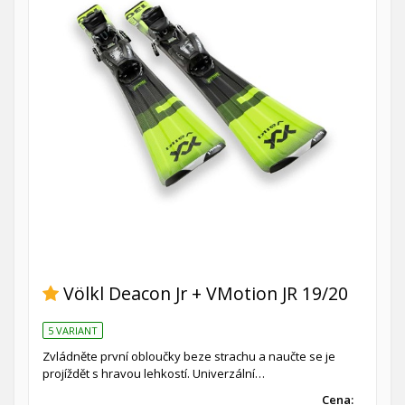
Völkl Deacon Jr + VMotion JR 19/20
5 VARIANT
Zvládněte první obloučky beze strachu a naučte se je
projíždět s hravou lehkostí. Univerzální…
Cena: