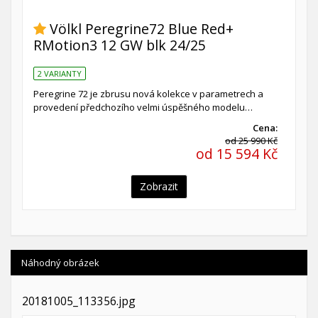
Völkl Peregrine72 Blue Red+
RMotion3 12 GW blk 24/25
2 VARIANTY
Peregrine 72 je zbrusu nová kolekce v parametrech a
provedení předchozího velmi úspěšného modelu…
Cena:
od 25 990 Kč
od 15 594 Kč
Zobrazit
Náhodný obrázek
20181005_113356.jpg