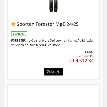
Sporten Forester MgE 24/25
5 VARIANT
FORESTER – Lyže s univerzální geometrií umožňující jízdu
ve všech druzích terénu i ve stopě.…
Cena:
od 5 640 Kč
od 4 512 Kč
Zobrazit