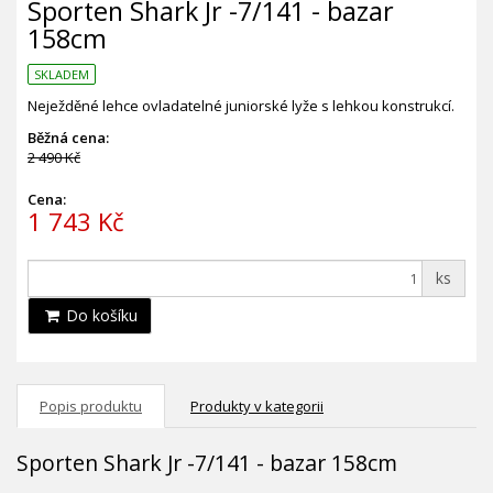
Sporten Shark Jr -7/141 - bazar
158cm
SKLADEM
Neježděné lehce ovladatelné juniorské lyže s lehkou konstrukcí.
Běžná cena:
2 490 Kč
Cena:
1 743 Kč
ks
Do košíku
Popis produktu
Produkty v kategorii
Sporten Shark Jr -7/141 - bazar 158cm