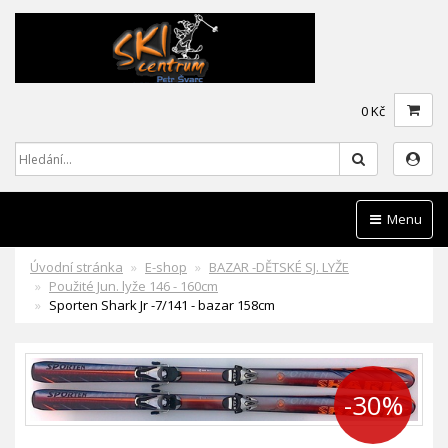
0 Kč
Hledat
Menu
Úvodní stránka
E-shop
BAZAR -DĚTSKÉ SJ. LYŽE
Použité Jun. lyže 146 - 160cm
Sporten Shark Jr -7/141 - bazar 158cm
-30%