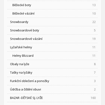
Běžecké boty
13
Běžecké vázání
10
Snowboardy
22
Snowboardové boty
5
Snowboardové vázání
19
Lyžařské helmy
11
Helmy Blizzard
11
Obaly na lyže
8
Tašky na lyžáky
7
Funkční oblečení a ponožky
3
Údržba a čištění obuvi
2
BAZAR -DĚTSKÉ SJ. LYŽE
160