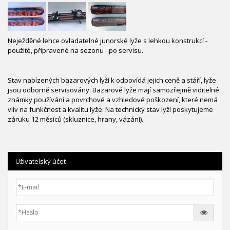
Neježděné lehce ovladatelné junorské lyže s lehkou konstrukcí -
použité, připravené na sezonu - po servisu.
Stav nabízených bazarových lyží k odpovídá jejich ceně a stáří, lyže
jsou odborně servisovány. Bazarové lyže mají samozřejmě viditelné
známky používání a povrchové a vzhledové poškození, které nemá
vliv na funkčnost a kvalitu lyže. Na technický stav lyží poskytujeme
záruku 12 měsíců (skluznice, hrany, vázání).
Uživatelský účet