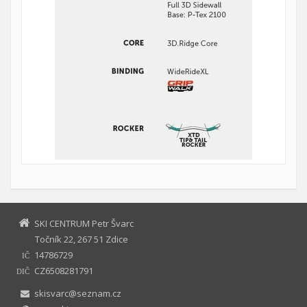
SKI CENTRUM Petr Švarc
Točník 22, 267 51 Zdice
14786729
IČ
CZ6508281791
DIČ
skisvarc@seznam.cz