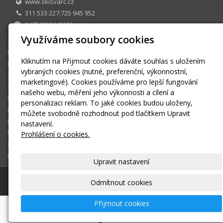
www.skisvarc.cz
311 533 227;725 945 952
247548131/0100
Využíváme soubory cookies
SKI CENTRUM Petr Švarc
E-shop
Kliknutím na Přijmout cookies dáváte souhlas s uložením
Půjčovna
vybraných cookies (nutné, preferenční, výkonnostní,
Sezonní půjčovné
marketingové). Cookies používáme pro lepší fungování
Skiservis
našeho webu, měření jeho výkonnosti a cílení a
Kontakt
personalizaci reklam. To jaké cookies budou uloženy,
Kontaktní formulář
můžete svobodně rozhodnout pod tlačítkem Upravit
Ke stažení
nastavení.
Montáž a seřízení vázání
Prohlášení o cookies.
OBCHODNÍ PODMÍNKY
Košík
Upravit nastavení
© 2026
SKI CENTRUM Petr Švarc
|
Mapa webu
Odmítnout cookies
Přijmout cookies
-
webové stránky
s AI,
doména
a
webhosting
u jediného
5★ registrátora v ČR