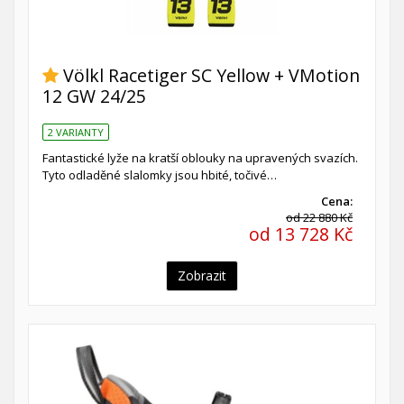
Völkl Racetiger SC Yellow + VMotion
12 GW 24/25
2 VARIANTY
Fantastické lyže na kratší oblouky na upravených svazích.
Tyto odladěné slalomky jsou hbité, točivé…
Cena:
od 22 880 Kč
od 13 728 Kč
Zobrazit