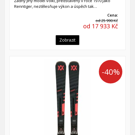
Žádný jiný model Völkl, představený v roce 1970 jako
Renntiger, neztělesňuje výkon a úspěch tak…
Cena:
od 25 990 Kč
od 17 933 Kč
Zobrazit
-40%