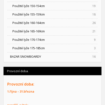
Použité lyže 150-154cm
19
Použité lyže 155-159cm
18
Použité lyže 160-164cm
26
Použité lyže 165-169cm
21
Použité lyže 170-174cm
9
Použité lyže 175-185cm
3
BAZAR SNOWBOARDY
16
Provozní doba.
Provozní doba:
1.října – 31.března
pondělí–pátek: