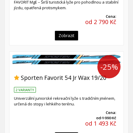
FAVORIT MgE – Širší turistická lyže pro pohodlnou a stabilní
jízdu, opatřená protismykem.
Cena:
od 2 790 Kč
Zobrazit
-25%
Sporten Favorit 54 Jr Wax 19/20
2 VARIANTY
Univerzální juniorské rekreační lyže s tradičním jménem,
určená do stopy i lehkého terénu.
Cena:
od 1 990 Kč
od 1 493 Kč