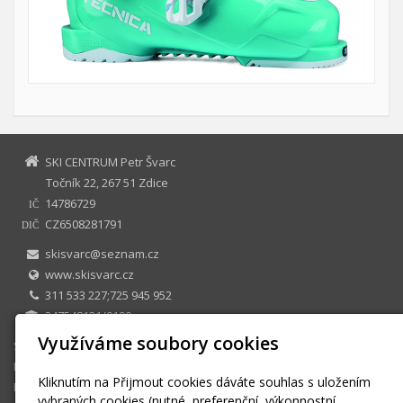
SKI CENTRUM Petr Švarc
Točník 22, 267 51 Zdice
14786729
IČ
CZ6508281791
DIČ
skisvarc@seznam.cz
www.skisvarc.cz
311 533 227;725 945 952
247548131/0100
Využíváme soubory cookies
SKI CENTRUM Petr Švarc
E-shop
Kliknutím na Přijmout cookies dáváte souhlas s uložením
Půjčovna
vybraných cookies (nutné, preferenční, výkonnostní,