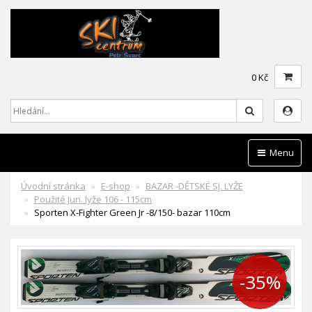
0 Kč
Hledat
Menu
Úvodní stránka
E-shop
BAZAR -DĚTSKÉ SJ. LYŽE
Použité Jun. lyže 106 - 115cm
Sporten X-Fighter Green Jr -8/150- bazar 110cm
-35%