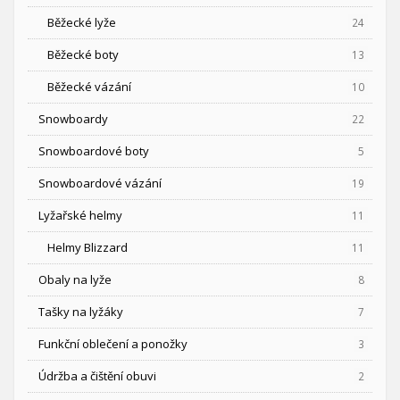
Běžecké lyže
24
Běžecké boty
13
Běžecké vázání
10
Snowboardy
22
Snowboardové boty
5
Snowboardové vázání
19
Lyžařské helmy
11
Helmy Blizzard
11
Obaly na lyže
8
Tašky na lyžáky
7
Funkční oblečení a ponožky
3
Údržba a čištění obuvi
2