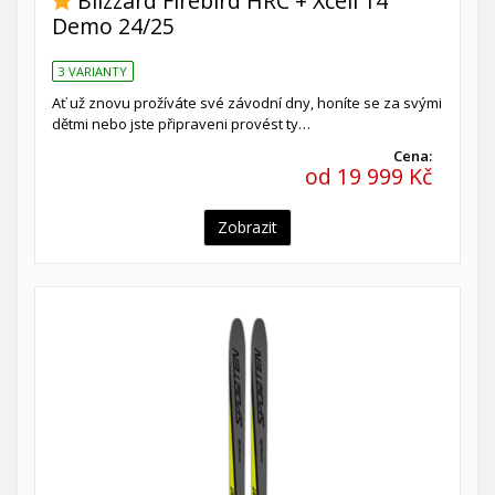
Blizzard Firebird HRC + Xcell 14
Demo 24/25
3 VARIANTY
Ať už znovu prožíváte své závodní dny, honíte se za svými
dětmi nebo jste připraveni provést ty…
Cena:
od 19 999 Kč
Zobrazit