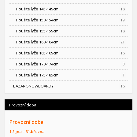
Použité lyže 145-149cm
18
Použité lyže 150-154cm
19
Použité lyže 155-159cm
18
Použité lyže 160-164cm
21
Použité lyže 165-169cm
16
Použité lyže 170-174cm
3
Použité lyže 175-185cm
1
BAZAR SNOWBOARDY
16
Provozní doba.
Provozní doba:
1.října – 31.března