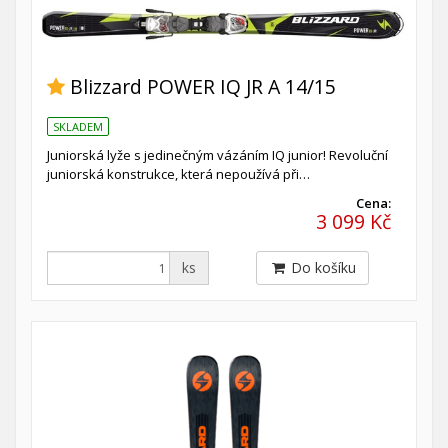
Blizzard POWER IQ JR A 14/15
SKLADEM
Juniorská lyže s jedinečným vázáním IQ junior! Revoluční
juniorská konstrukce, která nepoužívá při…
Cena:
3 099 Kč
ks
Do košíku