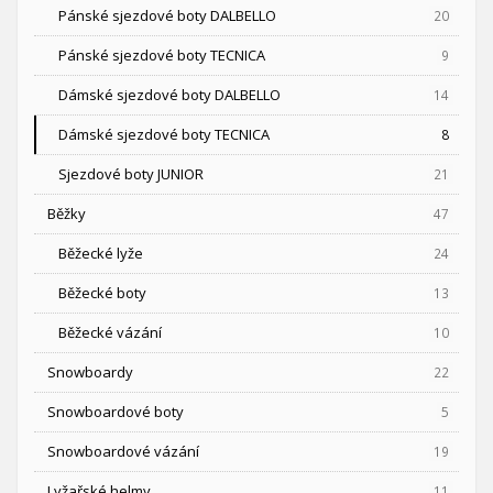
Pánské sjezdové boty DALBELLO
20
Pánské sjezdové boty TECNICA
9
Dámské sjezdové boty DALBELLO
14
Dámské sjezdové boty TECNICA
8
Sjezdové boty JUNIOR
21
Běžky
47
Běžecké lyže
24
Běžecké boty
13
Běžecké vázání
10
Snowboardy
22
Snowboardové boty
5
Snowboardové vázání
19
Lyžařské helmy
11