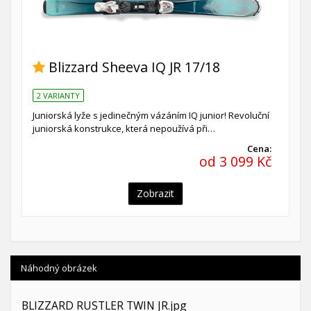
Blizzard Sheeva IQ JR 17/18
2 VARIANTY
Juniorská lyže s jedinečným vázáním IQ junior! Revoluční
juniorská konstrukce, která nepoužívá při…
Cena:
od 3 099 Kč
Zobrazit
Náhodný obrázek
BLIZZARD RUSTLER TWIN JR.jpg