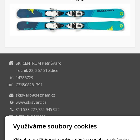
SKI CENTRUM Petr Švarc
Točník 22, 267 51 Zdice
14786729
IČ
CZ6508281791
DIČ
skisvarc@seznam.cz
www.skisvarc.cz
311 533 227;725 945 952
247548131/0100
Využíváme soubory cookies
SKI CENTRUM Petr Švarc
E-shop
Kliknutím na Přijmout cookies dáváte souhlas s uložením