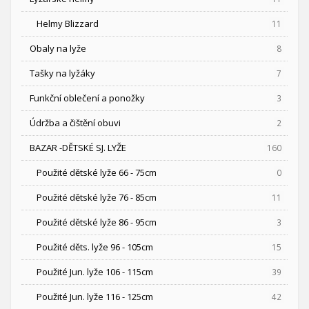
Helmy Blizzard
11
Obaly na lyže
8
Tašky na lyžáky
7
Funkční oblečení a ponožky
3
Údržba a čištění obuvi
2
BAZAR -DĚTSKÉ SJ. LYŽE
160
Použité dětské lyže 66 - 75cm
0
Použité dětské lyže 76 - 85cm
11
Použité dětské lyže 86 - 95cm
3
Použité děts. lyže 96 - 105cm
15
Použité Jun. lyže 106 - 115cm
39
Použité Jun. lyže 116 - 125cm
42