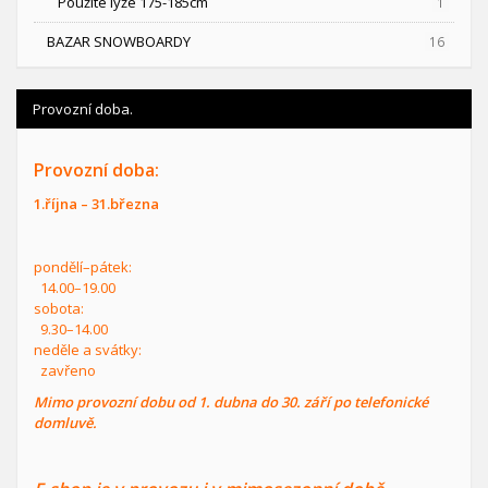
Použité lyže 175-185cm
1
BAZAR SNOWBOARDY
16
Provozní doba.
Provozní doba:
1.října – 31.března
pondělí–pátek:
14.00–19.00
sobota:
9.30–14.00
neděle a svátky:
zavřeno
Mimo provozní dobu od 1. dubna do 30. září po telefonické
domluvě.