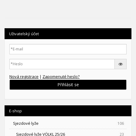
Uživatelský účet
Nová registrace
|
Zapomenuté heslo?
Přihlásit se
E-shop
Sjezdové lyže
106
Sjezdové lyže VÖLKL 25/26
23