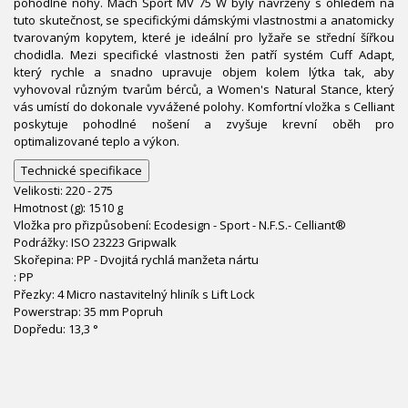
pohodlné nohy. Mach Sport MV 75 W byly navrženy s ohledem na
tuto skutečnost, se specifickými dámskými vlastnostmi a anatomicky
tvarovaným kopytem, které je ideální pro lyžaře se střední šířkou
chodidla. Mezi specifické vlastnosti žen patří systém Cuff Adapt,
který rychle a snadno upravuje objem kolem lýtka tak, aby
vyhovoval různým tvarům bérců, a Women's Natural Stance, který
vás umístí do dokonale vyvážené polohy. Komfortní vložka s Celliant
poskytuje pohodlné nošení a zvyšuje krevní oběh pro
optimalizované teplo a výkon.
Technické specifikace
Velikosti: 220 - 275
Hmotnost (g): 1510 g
Vložka pro přizpůsobení: Ecodesign - Sport - N.F.S.- Celliant®
Podrážky: ISO 23223 Gripwalk
Skořepina: PP - Dvojitá rychlá manžeta nártu
: PP
Přezky: 4 Micro nastavitelný hliník s Lift Lock
Powerstrap: 35 mm Popruh
Dopředu: 13,3 °