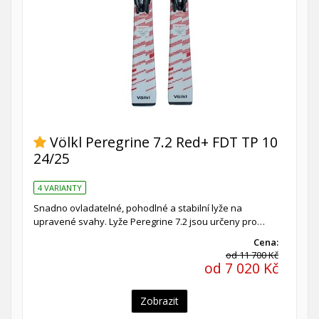
Völkl Peregrine 7.2 Red+ FDT TP 10
24/25
4 VARIANTY
Snadno ovladatelné, pohodlné a stabilní lyže na
upravené svahy. Lyže Peregrine 7.2 jsou určeny pro…
Cena:
od 11 700 Kč
od 7 020 Kč
Zobrazit