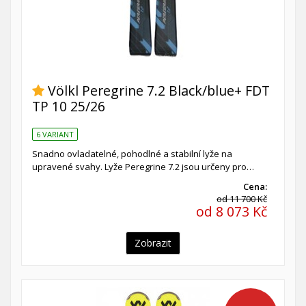
Völkl Peregrine 7.2 Black/blue+ FDT
TP 10 25/26
6 VARIANT
Snadno ovladatelné, pohodlné a stabilní lyže na
upravené svahy. Lyže Peregrine 7.2 jsou určeny pro…
Cena:
od 11 700 Kč
od 8 073 Kč
Zobrazit