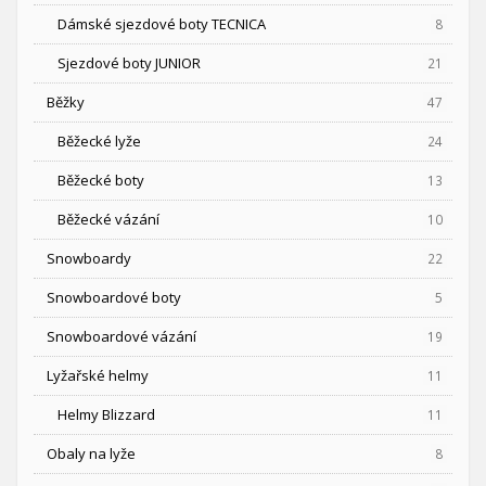
Dámské sjezdové boty TECNICA
8
Sjezdové boty JUNIOR
21
Běžky
47
Běžecké lyže
24
Běžecké boty
13
Běžecké vázání
10
Snowboardy
22
Snowboardové boty
5
Snowboardové vázání
19
Lyžařské helmy
11
Helmy Blizzard
11
Obaly na lyže
8