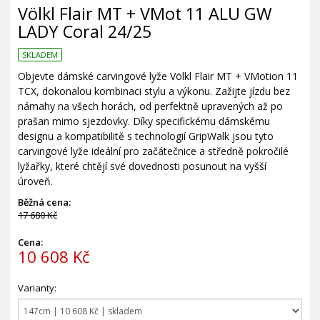
Völkl Flair MT + VMot 11 ALU GW
LADY Coral 24/25
SKLADEM
Objevte dámské carvingové lyže Völkl Flair MT + VMotion 11
TCX, dokonalou kombinaci stylu a výkonu. Zažijte jízdu bez
námahy na všech horách, od perfektně upravených až po
prašan mimo sjezdovky. Díky specifickému dámskému
designu a kompatibilitě s technologií GripWalk jsou tyto
carvingové lyže ideální pro začátečnice a středně pokročilé
lyžařky, které chtějí své dovednosti posunout na vyšší
úroveň.
Běžná cena:
17 680 Kč
Cena:
10 608 Kč
Varianty: