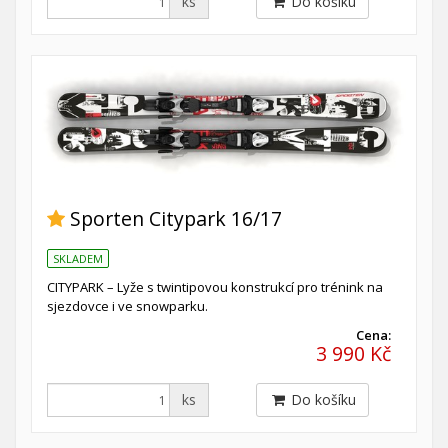
ks
Do košíku
Sporten Citypark 16/17
SKLADEM
CITYPARK – Lyže s twintipovou konstrukcí pro trénink na
sjezdovce i ve snowparku.
Cena:
3 990 Kč
ks
Do košíku