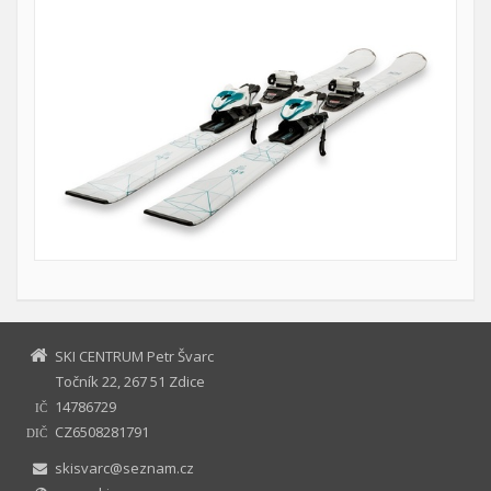
SKI CENTRUM Petr Švarc
Točník 22, 267 51 Zdice
14786729
IČ
CZ6508281791
DIČ
skisvarc@seznam.cz