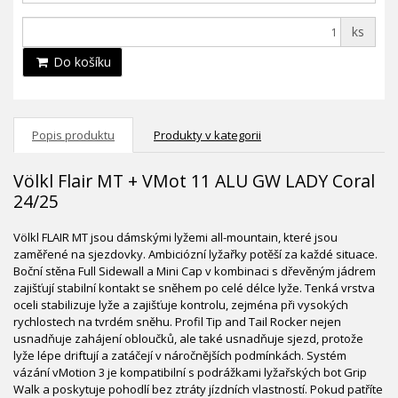
ks
Do košíku
Popis produktu
Produkty v kategorii
Völkl Flair MT + VMot 11 ALU GW LADY Coral
24/25
Völkl FLAIR MT jsou dámskými lyžemi all-mountain, které jsou
zaměřené na sjezdovky. Ambiciózní lyžařky potěší za každé situace.
Boční stěna Full Sidewall a Mini Cap v kombinaci s dřevěným jádrem
zajišťují stabilní kontakt se sněhem po celé délce lyže. Tenká vrstva
oceli stabilizuje lyže a zajišťuje kontrolu, zejména při vysokých
rychlostech na tvrdém sněhu. Profil Tip and Tail Rocker nejen
usnadňuje zahájení obloučků, ale také usnadňuje sjezd, protože
lyže lépe driftují a zatáčejí v náročnějších podmínkách. Systém
vázání vMotion 3 je kompatibilní s podrážkami lyžařských bot Grip
Walk a poskytuje pohodlí bez ztráty jízdních vlastností. Pokud patříte