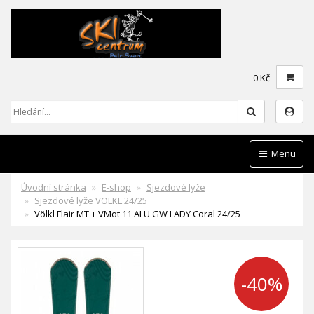
0 Kč
Hledat
Menu
Úvodní stránka
E-shop
Sjezdové lyže
Sjezdové lyže VÖLKL 24/25
Völkl Flair MT + VMot 11 ALU GW LADY Coral 24/25
-40%