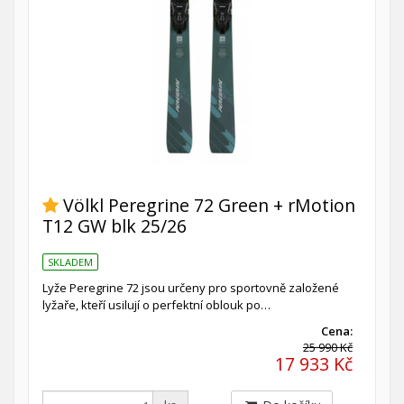
Völkl Peregrine 72 Green + rMotion
T12 GW blk 25/26
SKLADEM
Lyže Peregrine 72 jsou určeny pro sportovně založené
lyžaře, kteří usilují o perfektní oblouk po…
Cena:
25 990 Kč
17 933 Kč