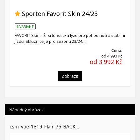
Sporten Favorit Skin 24/25
6 VARIANT
FAVORIT Skin – Širší turistická lyže pro pohodlnou a stabilní
jízdu. Skluznice je pro sezonu 23/24…
Cena:
od 4 990 Kč
od 3 992 Kč
Zobrazit
Náhodný obrázek
csm_voe-1819-Flair-76-BACK…