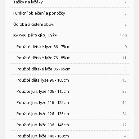
Tašky na lyžáky
7
Funkční oblečení a ponožky
3
Údržba a čištění obuvi
2
BAZAR -DĚTSKÉ SJ. LYŽE
160
Použité dětské lyže 66 - 75cm
0
Použité dětské lyže 76 - 85cm
11
Použité dětské lyže 86 - 95cm
3
Použité děts. lyže 96 - 105cm
15
Použité Jun. lyže 106 - 115cm
39
Použité Jun. lyže 116 - 125cm
42
Použité Jun. lyže 126 - 135cm
34
Použité Jun. lyže 136 - 145cm
12
Použité Jun. lyže 146 - 160cm
4