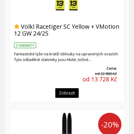
Völkl Racetiger SC Yellow + VMotion
12 GW 24/25
2 VARIANTY
Fantastické lyže na kratší oblouky na upravených svazích.
Tyto odladěné slalomky jsou hbité, točivé…
Cena:
od 22 880 Kč
od 13 728 Kč
Zobrazit
-20%