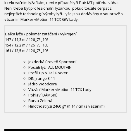
k rekreačním lyžařkám, není v případě lyží Flair MT potřeba váhat.
Není třeba být profesionální lyžařkou, pokud toužíte čerpat z
nejlepších technologií výroby lyží. Lyže jsou dodávány v soupravě s
vázáním Marker vMotion 11 TCX GW Lady.
Délka lyže / poloměr zatáčení / vykrojení
147 / 11,3 m / 126_75_105
154 / 12,2 m / 126_75_105
161 / 13,5 m / 126_75_105
Jezdecká úroveň
Sportovní
Použití lyží
ALL MOUTAIN
Profil
Tip & Tail Rocker
DIN_range
3-11
Jádro
Woodcore
Vázání
Marker vMotion 11 TCX Lady
Pohlaví
DÁMSKÉ
Barva
Zelená
Hmotnost lyží
2460 g* @ 147 cm (s vázáním)