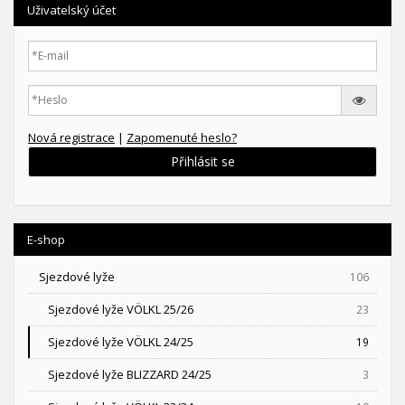
Uživatelský účet
Nová registrace
|
Zapomenuté heslo?
Přihlásit se
E-shop
Sjezdové lyže
106
Sjezdové lyže VÖLKL 25/26
23
Sjezdové lyže VÖLKL 24/25
19
Sjezdové lyže BLIZZARD 24/25
3