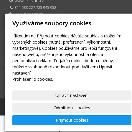
www.skisvarc.cz
311 533 227;725 945 952
247548131/0100
Využíváme soubory cookies
SKI CENTRUM Petr Švarc
E-shop
Kliknutím na Přijmout cookies dáváte souhlas s uložením
Půjčovna
vybraných cookies (nutné, preferenční, výkonnostní,
Sezonní půjčovné
marketingové). Cookies používáme pro lepší fungování
Skiservis
našeho webu, měření jeho výkonnosti a cílení a
Kontakt
personalizaci reklam. To jaké cookies budou uloženy,
Kontaktní formulář
můžete svobodně rozhodnout pod tlačítkem Upravit
Ke stažení
nastavení.
Montáž a seřízení vázání
Prohlášení o cookies.
OBCHODNÍ PODMÍNKY
Košík
Upravit nastavení
© 2026
SKI CENTRUM Petr Švarc
|
Mapa webu
Odmítnout cookies
Přijmout cookies
-
webové stránky
s AI,
doména
a
webhosting
u jediného
5★ registrátora v ČR