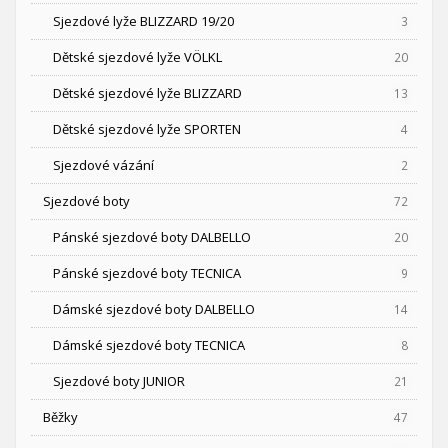
Sjezdové lyže BLIZZARD 19/20
3
Dětské sjezdové lyže VÖLKL
20
Dětské sjezdové lyže BLIZZARD
13
Dětské sjezdové lyže SPORTEN
4
Sjezdové vázání
2
Sjezdové boty
72
Pánské sjezdové boty DALBELLO
20
Pánské sjezdové boty TECNICA
9
Dámské sjezdové boty DALBELLO
14
Dámské sjezdové boty TECNICA
8
Sjezdové boty JUNIOR
21
Běžky
47