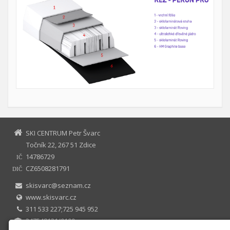
SKI CENTRUM Petr Švarc
Točník 22, 267 51 Zdice
14786729
IČ
CZ6508281791
DIČ
skisvarc@seznam.cz
www.skisvarc.cz
311 533 227;725 945 952
247548131/0100