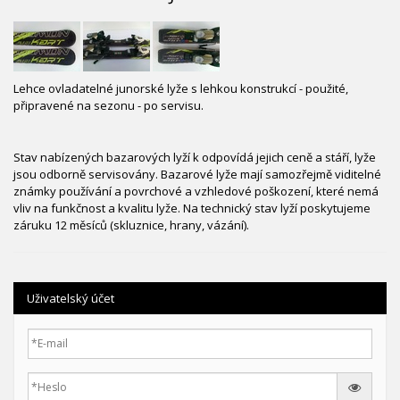
Lehce ovladatelné junorské lyže s lehkou konstrukcí - použité,
připravené na sezonu - po servisu.
Stav nabízených bazarových lyží k odpovídá jejich ceně a stáří, lyže
jsou odborně servisovány. Bazarové lyže mají samozřejmě viditelné
známky používání a povrchové a vzhledové poškození, které nemá
vliv na funkčnost a kvalitu lyže. Na technický stav lyží poskytujeme
záruku 12 měsíců (skluznice, hrany, vázání).
Uživatelský účet