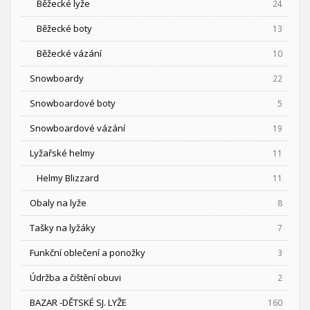
Běžecké lyže
24
Běžecké boty
13
Běžecké vázání
10
Snowboardy
22
Snowboardové boty
5
Snowboardové vázání
19
Lyžařské helmy
11
Helmy Blizzard
11
Obaly na lyže
8
Tašky na lyžáky
7
Funkční oblečení a ponožky
3
Údržba a čištění obuvi
2
BAZAR -DĚTSKÉ SJ. LYŽE
160