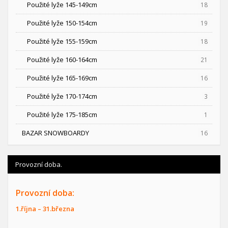
Použité lyže 145-149cm
18
Použité lyže 150-154cm
19
Použité lyže 155-159cm
18
Použité lyže 160-164cm
21
Použité lyže 165-169cm
16
Použité lyže 170-174cm
3
Použité lyže 175-185cm
1
BAZAR SNOWBOARDY
16
Provozní doba.
Provozní doba:
1.října – 31.března