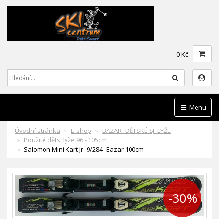
0 Kč
Hledat
Menu
Úvodní stránka
E-shop
BAZAR -DĚTSKÉ SJ. LYŽE
Použité děts. lyže 96 - 105cm
Salomon Mini Kart Jr -9/284- Bazar 100cm
-30%